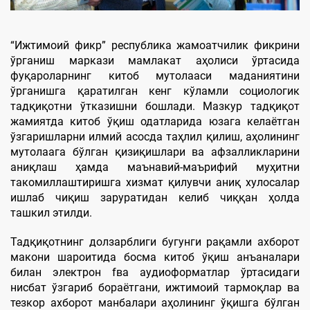
“Ижтимоий фикр” республика жамоатчилик фикрини
ўрганиш маркази мамлакат аҳолиси ўртасида
фуқароларнинг китоб мутолааси маданиятини
ўрганишга қаратилган кенг кўламли социологик
тадқиқотни ўтказишни бошлади. Мазкур тадқиқот
жамиятда китоб ўқиш одатларида юзага келаётган
ўзгаришларни илмий асосда таҳлил қилиш, аҳолининг
мутолаага бўлган қизиқишлари ва афзалликларини
аниқлаш ҳамда маънавий-маърифий муҳитни
такомиллаштиришга хизмат қилувчи аниқ хулосалар
ишлаб чиқиш заруратидан келиб чиққан ҳолда
ташкил этилди.
Тадқиқотнинг долзарблиги бугунги рақамли ахборот
макони шароитида босма китоб ўқиш анъаналари
билан электрон fва аудиоформатлар ўртасидаги
нисбат ўзгариб бораётгани, ижтимоий тармоқлар ва
тезкор ахборот манбалари аҳолининг ўқишга бўлган