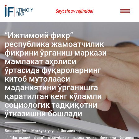
Sayt sinov rejimida!
“Ижтимоий фикр”
республика жамоатчилик
фикрини ўрганиш маркази
мамлакат аҳолиси
ўртасида фуқароларнинг
китоб мутолааси
маданиятини ўрганишга
қаратилган кенг кўламли
социологик тадқиқотни
ўтказишни бошлади
Бош саҳифа
Матбуот учун
Янгиликлар
“Ижтимоий фикр” республика жамоатчилик фикрини ўрганиш