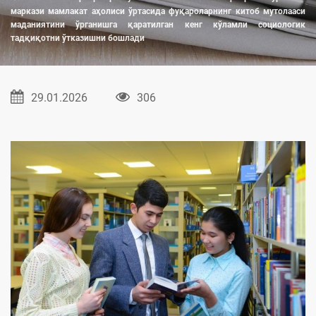
маркази мамлакат аҳолиси ўртасида фуқароларнинг китоб мутолааси
маданиятини ўрганишга қаратилган кенг кўламли социологик
тадқиқотни ўтказишни бошлади
29.01.2026
306