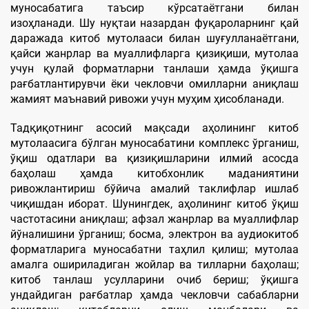
муносабатига таъсир кўрсатаётгани билан
изоҳланади. Шу нуқтаи назардан фуқароларнинг қай
даражада китоб мутолааси билан шуғулланаётгани,
қайси жанрлар ва муаллифларга қизиқиши, мутолаа
учун қулай форматларни танлаши ҳамда ўқишга
рағбатлантирувчи ёки чекловчи омилларни аниқлаш
жамият маънавий ривожи учун муҳим ҳисобланади.
Тадқиқотнинг асосий мақсади аҳолининг китоб
мутолаасига бўлган муносабатини комплекс ўрганиш,
ўқиш одатлари ва қизиқишларини илмий асосда
баҳолаш ҳамда китобхонлик маданиятини
ривожлантириш бўйича амалий таклифлар ишлаб
чиқишдан иборат. Шунингдек, аҳолининг китоб ўқиш
частотасини аниқлаш; афзал жанрлар ва муаллифлар
йўналишини ўрганиш; босма, электрон ва аудиокитоб
форматларига муносабатни таҳлил қилиш; мутолаа
амалга ошириладиган жойлар ва тилларни баҳолаш;
китоб танлаш усулларини очиб бериш; ўқишга
ундайдиган рағбатлар ҳамда чекловчи сабабларни