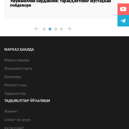
Умуммиллий бирдамлик: тараққиётнинг мустаҳкам
пойдевори
МАРКАЗ ҲАҚИДА
Марказ ҳақида
Журналистларга
Боғланиш
Матбуот учун
Тадқиқотлар
ТАДҚИҚОТЛАР ЙЎНАЛИШИ
Жамият
Сиёсат ва ҳуқуқ
Иқтисодиёт