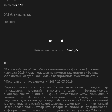
ЯНГИЛИКЛАР
ОАВ биз ҳақимизда
Галерея
Веб-сайтлар яратиш —
LifeStyle
© IF
"Ижтимоий фикр" республика жамоатчилик фикрини ўрганиш
Маркази 2019 йилда нодавлат нотижорат ташкилоти сифатида
Ўзбекистон Республикаси Адлия вазирлигида рўйхатдан ўтган.
Рўйхатдан ўтган гувоҳнома № 268Р 25.03.2019
Марказ фаолиятига тегишли барча материаллар, тадқиқотлар
натижалари, таҳлилий маълумотномалар, инфографикалар,
анонслар фақат “Ижтимоий фикр” РЖФЎМнинг www.ijtiomiyfikr.uz
сайтида ва Марказнинг ижтимоий тармоқлардаги расмий
саҳифаларида эълон қилинади. Марказнинг сайти ва ижтимоий
тармоқлардаги расмий саҳифаларида эълон қилинган ҳар қандай
материаллар, тадқиқотлар натижалари, таҳлилий маълумотномалар,
инфографикалар ва анонсларга бўлган барча ҳуқуқлар Ўзбекистон