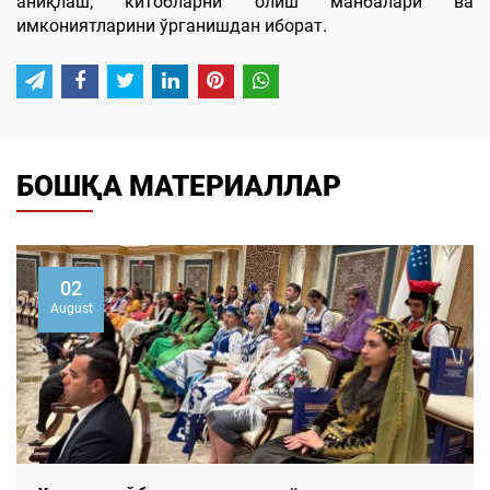
аниқлаш; китобларни олиш манбалари ва
имкониятларини ўрганишдан иборат.
БОШҚА МАТЕРИАЛЛАР
02
August