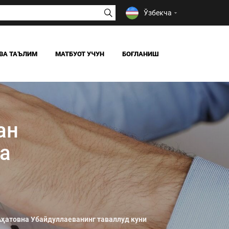
Ўзбекча
ВА ТАЪЛИМ
МАТБУОТ УЧУН
БОҒЛАНИШ
ЯНГИЛИКЛАР
ОАВ БИЗ ҲАҚИМИЗДА
Я
ан
а
Аҳатовна Убайдуллаеванинг таваллуд куни