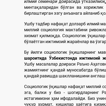
илмий семинари
доирасида ўтказилмоқ
минтақаларидан бўлган ва хорижлик 
бирлаштирган эзгу анъанага айланиб қо
Ушбу тадбир нафақат долзарб илмий ма
миллий социология мактабини ривожл
хизмат қилмоқда. Социологик ўқишлар
бўлаётган ижтимоий жараёнлар ва ўзга
Бу йилги социологик ўқишларнинг мав
шароитида Ўзбекистонда ижтимоий жа
Ушбу масалалар доираси Раъно Аҳатовна
жамиятнинг қандай муносабатда бўлиш
қандай равишда шаклланишини англаш 
Социологик ўқишлар нафақат миллий с
эга, балки у биз - шогирдларнинг Р
истагимизни ҳам ифодалайди. Биз унин
чуқур ҳурмат, кишилар ҳаётига қизи