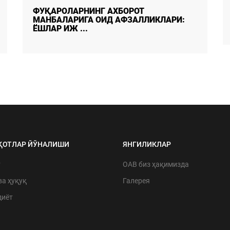
ФУҚАРОЛАРНИНГ АХБОРОТ
МАНБАЛАРИГА ОИД АФЗАЛЛИКЛАРИ:
ЁШЛАР ИЖ ...
ҚОТЛАР ЙЎНАЛИШИ
ЯНГИЛИКЛАР
т
ОАВ биз ҳақимизда
ва ҳуқуқ
Галерея
диёт