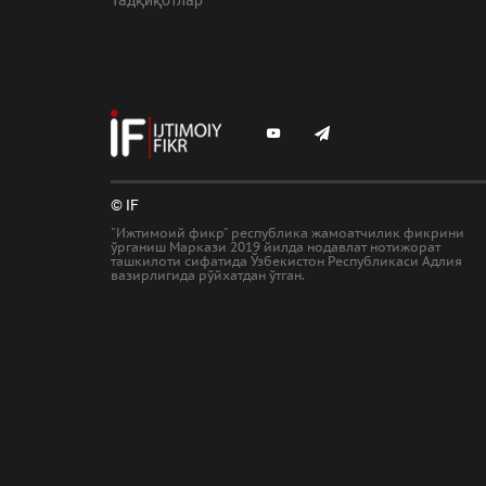
© IF
"Ижтимоий фикр" республика жамоатчилик фикрини
ўрганиш Маркази 2019 йилда нодавлат нотижорат
ташкилоти сифатида Ўзбекистон Республикаси Адлия
вазирлигида рўйхатдан ўтган.