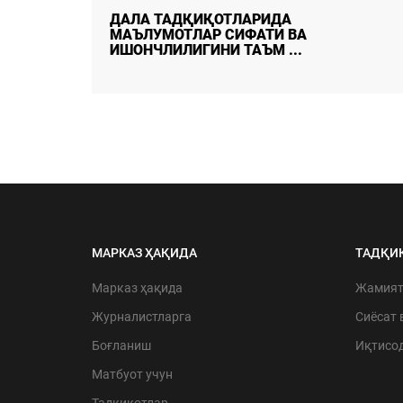
ДАЛА ТАДҚИҚОТЛАРИДА
МАЪЛУМОТЛАР СИФАТИ ВА
ИШОНЧЛИЛИГИНИ ТАЪМ ...
МАРКАЗ ҲАҚИДА
ТАДҚИ
Марказ ҳақида
Жамия
Журналистларга
Сиёсат 
Боғланиш
Иқтисо
Матбуот учун
Тадқиқотлар