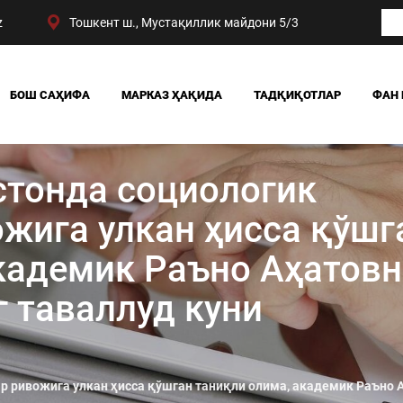
z
Тошкент ш., Мустақиллик майдони 5/3
БОШ САҲИФА
МАРКАЗ ҲАҚИДА
ТАДҚИҚОТЛАР
ФАН 
БИЗНИНГ ЮТУҚЛАРИМИЗ
ЖАМИЯТ
РАҲБАРИЯТ
СИЁСАТ ВА ҲУҚУҚ
истонда социологик
МАРКАЗ ТУЗИЛМАСИ
ИҚТИСОДИЁТ
DIGITAL СОЦИОЛОГИ
жига улкан ҳисса қўшг
кадемик Раъно Аҳатовн
 таваллуд куни
ар ривожига улкан ҳисса қўшган таниқли олима, академик Раъно 