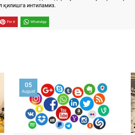
л қилишга интиламиз.
Pin it
WhatsApp
05
August