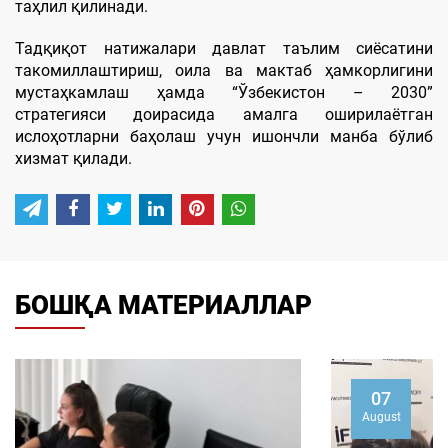
таҳлил қилинади.
Тадқиқот натижалари давлат таълим сиёсатини
такомиллаштириш, оила ва мактаб ҳамкорлигини
мустаҳкамлаш ҳамда “Ўзбекистон – 2030”
стратегияси доирасида амалга оширилаётган
ислоҳотларни баҳолаш учун ишончли манба бўлиб
хизмат қилади.
БОШҚА МАТЕРИАЛЛАР
07
August