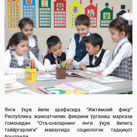
Янги ўқув йили арафасида “Ижтимоий фикр”
Республика жамоатчилик фикрини ўрганиш маркази
томонидан “Ота-оналарнинг янги ўқув йилига
тайёргарлиги” мавзусида социологик тадқиқот
бошланди.