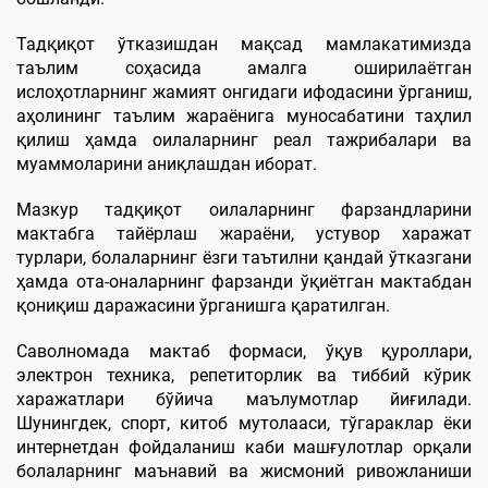
Тадқиқот ўтказишдан мақсад мамлакатимизда
таълим соҳасида амалга оширилаётган
ислоҳотларнинг жамият онгидаги ифодасини ўрганиш,
аҳолининг таълим жараёнига муносабатини таҳлил
қилиш ҳамда оилаларнинг реал тажрибалари ва
муаммоларини аниқлашдан иборат.
Мазкур тадқиқот оилаларнинг фарзандларини
мактабга тайёрлаш жараёни, устувор харажат
турлари, болаларнинг ёзги таътилни қандай ўтказгани
ҳамда ота-оналарнинг фарзанди ўқиётган мактабдан
қониқиш даражасини ўрганишга қаратилган.
Саволномада мактаб формаси, ўқув қуроллари,
электрон техника, репетиторлик ва тиббий кўрик
харажатлари бўйича маълумотлар йиғилади.
Шунингдек, спорт, китоб мутолааси, тўгараклар ёки
интернетдан фойдаланиш каби машғулотлар орқали
болаларнинг маънавий ва жисмоний ривожланиши