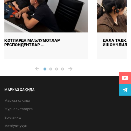
ДАЛА ТАДҚИҚОТЛАРИДА МАЪЛУМОТЛАР СИФАТИ ВА
ИШОНЧЛИЛИГИНИ ТАЪМ ...
МАРКАЗ ҲАҚИДА
Марказ ҳақида
Журналистларга
Боғланиш
Матбуот учун