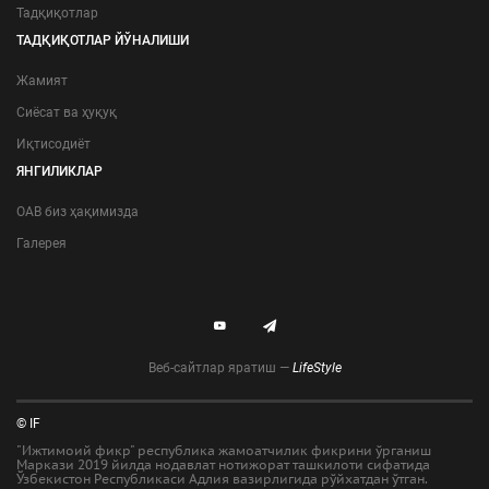
Тадқиқотлар
ТАДҚИҚОТЛАР ЙЎНАЛИШИ
Жамият
Сиёсат ва ҳуқуқ
Иқтисодиёт
ЯНГИЛИКЛАР
ОАВ биз ҳақимизда
Галерея
Веб-сайтлар яратиш —
LifeStyle
© IF
"Ижтимоий фикр" республика жамоатчилик фикрини ўрганиш
Маркази 2019 йилда нодавлат нотижорат ташкилоти сифатида
Ўзбекистон Республикаси Адлия вазирлигида рўйхатдан ўтган.