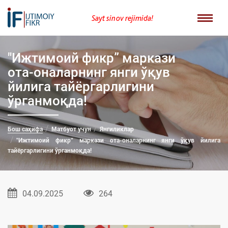
Sayt sinov rejimida!
"Ижтимоий фикр” маркази
ота-оналарнинг янги ўқув
йилига тайёргарлигини
ўрганмоқда!
Бош саҳифа
Матбуот учун
Янгиликлар
"Ижтимоий фикр” маркази ота-оналарнинг янги ўқув йилига
тайёргарлигини ўрганмоқда!
04.09.2025
264