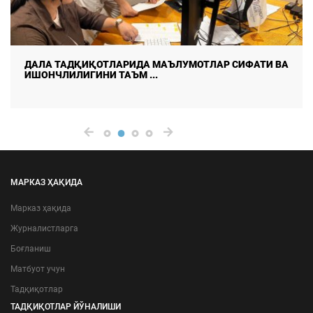
ДАЛА ТАДҚИҚОТЛАРИДА МАЪЛУМОТЛАР СИФАТИ ВА
ИШОНЧЛИЛИГИНИ ТАЪМ ...
МАРКАЗ ҲАҚИДА
Марказ ҳақида
Журналистларга
Боғланиш
Матбуот учун
Тадқиқотлар
ТАДҚИҚОТЛАР ЙЎНАЛИШИ