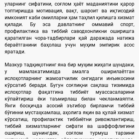
уларнинг сифатини, соғлом ҳаёт маданиятини қарор
топтиришда мотивация, вақт, шароит ва иқтисодий
имконият каби омилларни ҳам таҳлил қилишга хизмат
қилади. Бу эса давлатнинг оммавий спорт,
профилактика ва тиббий саводхонликни оширишга
қаратилган чора-тадбирлари қай даражада натижа
бераётганини баҳолаш учун муҳим эмпирик асос
яратади.
Мазкур тадқиқотнинг яна бир муҳим жиҳати шундаки,
у мамлакатимизда амалга оширилаётган
ислоҳотларнинг жамоатчилик онгидаги инъикосини
кўрсатиб беради. Бугун соғлиқни сақлаш тизимида
ислоҳотлар фақатгина тиббиёт муассасаларини
кўпайтириш ёки таъмирлаш билан чекланмаяпти.
Янги босқичда асосий эътибор бирламчи тиббий
бўғинни мустаҳкамлаш, аҳолига яқин ва қулай хизмат
кўрсатиш, профилактик тиббиётни ривожлантириш,
тиббий хизматларнинг сифати ва шаффофлигини
ошириш, шунингдек, соғлом турмуш тарзини