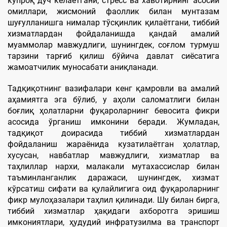
кўпроқ дуч келаётгани, стресс ва хавотирнинг асосий
омиллари, жисмоний фаоллик билан мунтазам
шуғулланишга нималар тўсқинлик қилаётгани, тиббий
хизматлардан фойдаланишда қандай амалий
муаммолар мавжудлиги, шунингдек, соғлом турмуш
тарзини тарғиб қилиш бўйича давлат сиёсатига
жамоатчилик муносабати аниқланади.
Тадқиқотнинг вазифалари кенг қамровли ва амалий
аҳамиятга эга бўлиб, у аҳоли саломатлиги билан
боғлиқ ҳолатларни фуқароларнинг бевосита фикри
асосида ўрганиш имконини беради. Жумладан,
тадқиқот доирасида тиббий хизматлардан
фойдаланиш жараёнида кузатилаётган ҳолатлар,
хусусан, навбатлар мавжудлиги, хизматлар ва
таҳлиллар нархи, малакали мутахассислар билан
таъминланганлик даражаси, шунингдек, хизмат
кўрсатиш сифати ва қулайлигига оид фуқароларнинг
фикр мулоҳазалари таҳлил қилинади. Шу билан бирга,
тиббий хизматлар ҳақидаги ахборотга эришиш
имкониятлари, ҳудудий инфратузилма ва транспорт