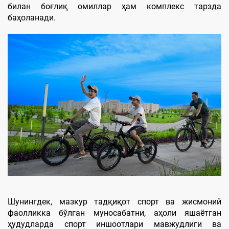
билан боғлиқ омиллар ҳам комплекс тарзда
баҳоланади.
Шунингдек, мазкур тадқиқот спорт ва жисмоний
фаолликка бўлган муносабатни, аҳоли яшаётган
ҳудудларда спорт иншоотлари мавжудлиги ва