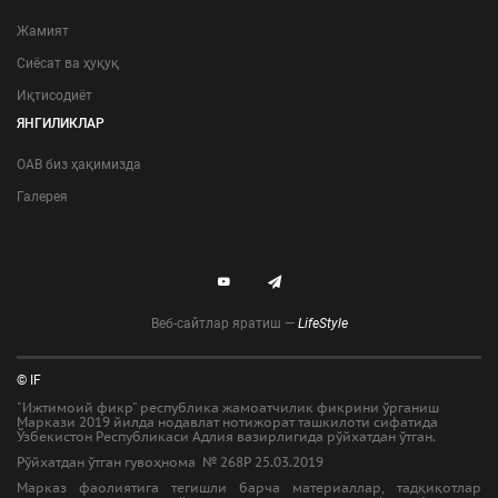
Жамият
Сиёсат ва ҳуқуқ
Иқтисодиёт
ЯНГИЛИКЛАР
ОАВ биз ҳақимизда
Галерея
Веб-сайтлар яратиш —
LifeStyle
© IF
"Ижтимоий фикр" республика жамоатчилик фикрини ўрганиш
Маркази 2019 йилда нодавлат нотижорат ташкилоти сифатида
Ўзбекистон Республикаси Адлия вазирлигида рўйхатдан ўтган.
Рўйхатдан ўтган гувоҳнома № 268Р 25.03.2019
Марказ фаолиятига тегишли барча материаллар, тадқиқотлар