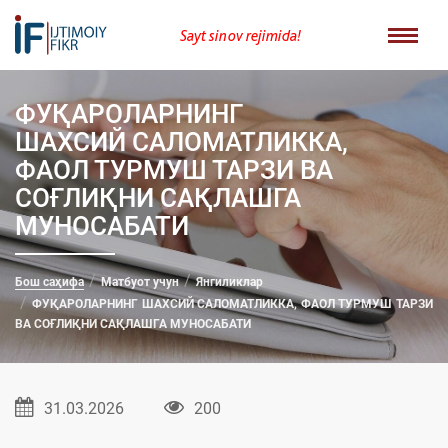
Sayt sinov rejimida!
ФУҚАРОЛАРНИНГ
ШАХСИЙ САЛОМАТЛИККА,
ФАОЛ ТУРМУШ ТАРЗИ ВА
СОҒЛИҚНИ САҚЛАШГА
МУНОСАБАТИ
Бош саҳифа
Матбуот учун
Янгиликлар
ФУҚАРОЛАРНИНГ ШАХСИЙ САЛОМАТЛИККА, ФАОЛ ТУРМУШ ТАРЗИ
ВА СОҒЛИҚНИ САҚЛАШГА МУНОСАБАТИ
31.03.2026
200