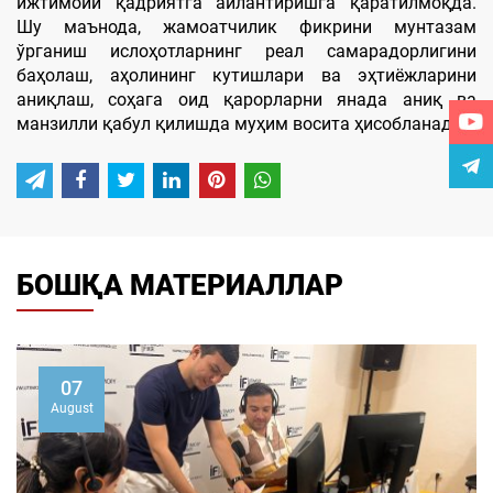
ижтимоий қадриятга айлантиришга қаратилмоқда.
Шу маънода, жамоатчилик фикрини мунтазам
ўрганиш ислоҳотларнинг реал самарадорлигини
баҳолаш, аҳолининг кутишлари ва эҳтиёжларини
аниқлаш, соҳага оид қарорларни янада аниқ ва
манзилли қабул қилишда муҳим восита ҳисобланади.
БОШҚА МАТЕРИАЛЛАР
07
August