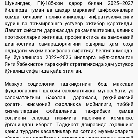
Шунингдек, ПҚ-185-сон қарор билан 2025–2027
йилларда туман ва шаҳар марказий шифохоналари
ҳамда оилавий поликлиникалар инфратузилмасини
қуриш ва таъмирлашга устувор эътибор қаратилди.
Давлат сиёсати даражасида рақамлаштириш, клиник
протоколларни янгилаш, профилактика ва замонавий
диагностика самарадорлигини ошириш ҳам соҳа
олдидаги муҳим вазифалар сифатида белгиланмоқда.
Бу йўналишлар 2022–2026 йилларга мўлжалланган
Янги Ўзбекистон тараққиёт стратегиясида ҳам устувор
йўналиш сифатида қайд этилган.
Мазкур социологик тадқиқотнинг бош мақсади
фуқароларнинг шахсий саломатликка муносабати, ўз
саломатлигини баҳолаш даражаси, руҳий-ҳиссий
ҳолати, жисмоний фаолликка мойиллиги, тиббий
хизматлардан фойдаланиш тажрибаси ҳамда
соғлиқни сақлаш тизимига ишончини комплекс
ўрганишдан иборат. Тадқиқот доирасида аҳолининг
қайси турдаги касалликлар ва соғлиқ муаммоларига