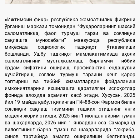
«Ижтимоий фикр» республика жамоатчилик фикрини
ўрганиш маркази томонидан “Фуқароларнинг шахсий
саломатликка, фаол турмуш тарзи ва соғлиқни
сақлашга муносабати” мавзусида республика
миқёсида социологик тадқиқот ўтказилиши
бошланди. Ушбу тадқиқот мамлакатимизда аҳоли
саломатлигини мустаҳкамлаш, бирламчи тиббий
ёрдам сифатини ошириш, профилактик ёндашувни
кучайтириш, соғлом турмуш тарзини кенг қарор
топтириш ва тиббий хизматлардан фойдаланиш
имкониятларини яхшилашга қаратилган ислоҳотлар
фонида алоҳида аҳамият касб этади. Хусусан, 2025
йил 19 майда қабул қилинган ПФ-88-сон Фармон билан
соғлиқни сақлаш тизимини ташкил этишнинг янги
модели жорий этилди, 2025 йил 1 июлдан айрим туман
ва шаҳарларда, 2026 йил 1 январдан эса Самарқанд
вилоятининг барча туман ва шаҳарларида тажриба-
синов тартибида амалга оширилиши белгиланди.