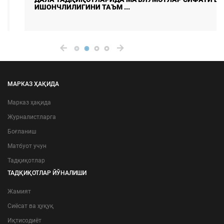
ИШОНЧЛИЛИГИНИ ТАЪМ ...
МАРКАЗ ҲАҚИДА
Марказ ҳақида
Журналистларга
Боғланиш
Матбуот учун
Тадқиқотлар
ТАДҚИҚОТЛАР ЙЎНАЛИШИ
Жамият
Сиёсат ва ҳуқуқ
Иқтисодиёт