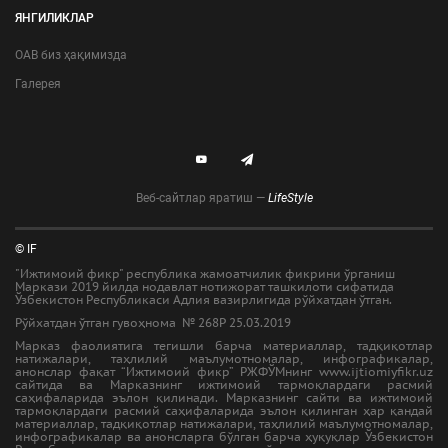
ЯНГИЛИКЛАР
ОАВ биз ҳақимизда
Галерея
Веб-сайтлар яратиш —
LifeStyle
© IF
"Ижтимоий фикр" республика жамоатчилик фикрини ўрганиш
Маркази 2019 йилда нодавлат нотижорат ташкилоти сифатида
Ўзбекистон Республикаси Адлия вазирлигида рўйхатдан ўтган.
Рўйхатдан ўтган гувоҳнома № 268Р 25.03.2019
Марказ фаолиятига тегишли барча материаллар, тадқиқотлар
натижалари, таҳлилий маълумотномалар, инфографикалар,
анонслар фақат “Ижтимоий фикр” РЖФЎМнинг www.ijtiomiyfikr.uz
сайтида ва Марказнинг ижтимоий тармоқлардаги расмий
саҳифаларида эълон қилинади. Марказнинг сайти ва ижтимоий
тармоқлардаги расмий саҳифаларида эълон қилинган ҳар қандай
материаллар, тадқиқотлар натижалари, таҳлилий маълумотномалар,
инфографикалар ва анонсларга бўлган барча ҳуқуқлар Ўзбекистон