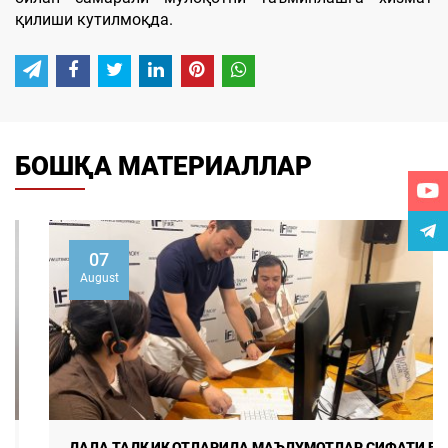
қилиши кутилмоқда.
БОШҚА МАТЕРИАЛЛАР
07
August
ДАЛА ТАДҚИҚОТЛАРИДА МАЪЛУМОТЛАР СИФАТИ ВА