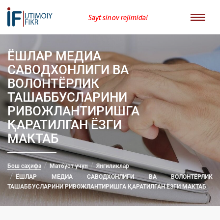
Sayt sinov rejimida!
ЁШЛАР МЕДИА
САВОДХОНЛИГИ ВА
ВОЛОНТЁРЛИК
ТАШАББУСЛАРИНИ
РИВОЖЛАНТИРИШГА
ҚАРАТИЛГАН ЁЗГИ
МАКТАБ
Бош саҳифа
Матбуот учун
Янгиликлар
ЁШЛАР МЕДИА САВОДХОНЛИГИ ВА ВОЛОНТЁРЛИК
ТАШАББУСЛАРИНИ РИВОЖЛАНТИРИШГА ҚАРАТИЛГАН ЁЗГИ МАКТАБ