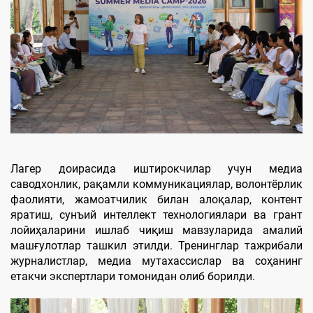
Лагер доирасида иштирокчилар учун медиа
саводхонлик, рақамли коммуникациялар, волонтёрлик
фаолияти, жамоатчилик билан алоқалар, контент
яратиш, сунъий интеллект технологиялари ва грант
лойиҳаларини ишлаб чиқиш мавзуларида амалий
машғулотлар ташкил этилди. Тренинглар тажрибали
журналистлар, медиа мутахассислар ва соҳанинг
етакчи экспертлари томонидан олиб борилди.