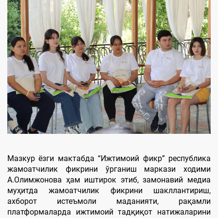
Мазкур ёзги мактабда “Ижтимоий фикр” республика
жамоатчилик фикрини ўрганиш маркази ходими
А.Олимжонова ҳам иштирок этиб, замонавий медиа
муҳитда жамоатчилик фикрини шакллантириш,
ахборот истеъмоли маданияти, рақамли
платформаларда ижтимоий тадқиқот натижаларини