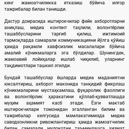
кенг жамоатчиликка етказиш бўйича илғор
тажрибалар билан танишди.
Дастур доирасида иштирокчилар фейк ахборотларни
аниқлаш, медиа контент таҳлили, волонтёрлик
ташаббусларини тарғиб қилиш, ижтимоий
тармоқларда самарали коммуникацияни йўлга қўйиш
ҳамда рақамли хавфсизлик масалалари бўйича
амалий кўникмаларга эга бўлдилар. Шунингдек,
жамоавий лойиҳалар ишлаб чиқилиб, уларнинг
тақдимотлари ташкил этилди.
Бундай ташаббуслар ёшларда медиа маданиятни
юксалтириш, ахборот маконида танқидий фикрлаш
кўникмаларини мустаҳкамлаш, фуқаролик фаоллиги
ва волонтёрлик ҳаракатини қўллаб-қувватлашда
муҳим аҳамият касб этади. Ёзги мактаб
иштирокчилари томонидан эгалланган билим ва
тажрибалар келгусида мамлакатимизда медиа
саводхонликни ривожлантириш ҳамда жамоатчилик
билан самарали мулоқотни таъминлашга хизмат