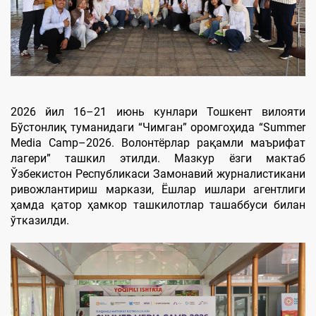
2026 йил 16–21 июнь кунлари Тошкент вилояти
Бўстонлиқ туманидаги “Чимган” оромгоҳида “Summer
Media Camp–2026. Волонтёрлар рақамли маърифат
лагери” ташкил этилди. Мазкур ёзги мактаб
Ўзбекистон Республикаси Замонавий журналистикани
ривожлантириш маркази, Ёшлар ишлари агентлиги
ҳамда қатор ҳамкор ташкилотлар ташаббуси билан
ўтказилди.