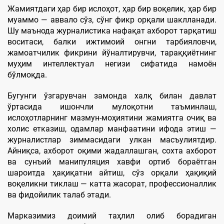
Жамиятдаги ҳар бир ислоҳот, ҳар бир воқелик, ҳар бир
муаммо — аввало сўз, сўнг фикр орқали шаклланади.
Шу маънода журналистика нафақат ахборот тарқатиш
воситаси, балки ижтимоий онгни тарбияловчи,
жамоатчилик фикрини йўналтирувчи, тараққиётнинг
муҳим интеллектуал негизи сифатида намоён
бўлмоқда.
Бугунги ўзгарувчан замонда халқ билан давлат
ўртасида ишончли мулоқотни таъминлаш,
ислоҳотларнинг мазмун-моҳиятини жамиятга очиқ ва
холис етказиш, одамлар манфаатини ифода этиш —
журналистлар зиммасидаги улкан масъулиятдир.
Айниқса, ахборот оқими жадаллашган, сохта ахборот
ва сунъий манипуляция хавфи ортиб бораётган
шароитда ҳақиқатни айтиш, сўз орқали ҳақиқий
воқеликни тиклаш — катта жасорат, профессионаллик
ва фидойилик талаб этади.
Марказимиз доимий таҳлил олиб борадиган