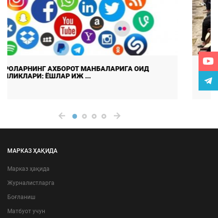
Умуммиллий бирдамлик: тараққиётнинг мустаҳкам
пойдевори
МАРКАЗ ҲАҚИДА
Марказ ҳақида
Журналистларга
Боғланиш
Матбуот учун