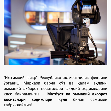
"Ижтимоий фикр" Республика жамоатчилик фикрини
ўрганиш Маркази барча сўз ва қалам аҳлини,
оммавий ахборот воситалари фидоий ходимларини
касб байрамингиз —
Матбуот ва
оммавий ахборот
воситалари ходимлари куни
билан самимий
табриклаймиз!