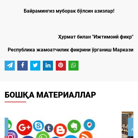
Байрамингиз муборак бўлсин
азизлар
!
Ҳурмат билан
"Ижтимоий фикр"
Республика жамоатчилик фикрини ўрганиш Маркази
БОШҚА МАТЕРИАЛЛАР
02
August