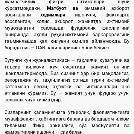
жамоатчилик фикри натижалари шуни
кўрсатмоқдаки,
Матбуот ва
оммавий ахборот
воситалари
ходимлари
ишончли, фактларга
асосланган, холис ахборот жамиятда ижтимоий
мувозанатни сақлашда, фуқаролик фаоллигини
оширишда, аҳоли руҳий-ижтимоий барқарорлигини
таъминлашда ҳал қилувчи омилга айланмоқда. Бу
борада сиз — ОАВ вакилларининг ўрни беқиёс.
Бугунги кун журналистикаси — таҳлилчи, кузатувчи ва
таъсир қилувчи куч сифатида жамият онгини
шакллантирмоқда. Биз сизнинг ҳар бир мақолангиз,
репортажингиз, таҳлилингиз ортида турли ижтимоий
қатламлар овози, эҳтиёжи ва интилишлари акс
этганини кўрамиз. Бу — жамият учун, фуқаро учун,
келажак учун хизматдир.
Сизларнинг қаламингизга ўткирлик, фаолиятингизга
муваффақият, ҳаётингизга барака ва бардавом илҳом
тилаймиз. Фикр эркинлиги, сўз масъулияти ва
жамоатчилик ишончи — сиз билан.