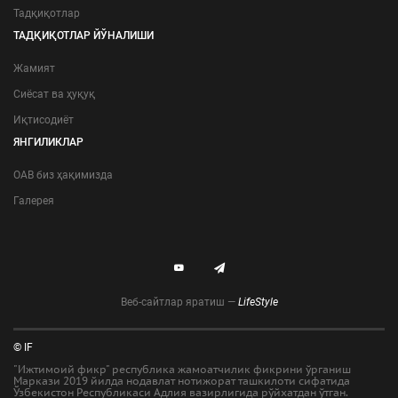
Тадқиқотлар
ТАДҚИҚОТЛАР ЙЎНАЛИШИ
Жамият
Сиёсат ва ҳуқуқ
Иқтисодиёт
ЯНГИЛИКЛАР
ОАВ биз ҳақимизда
Галерея
Веб-сайтлар яратиш —
LifeStyle
© IF
"Ижтимоий фикр" республика жамоатчилик фикрини ўрганиш
Маркази 2019 йилда нодавлат нотижорат ташкилоти сифатида
Ўзбекистон Республикаси Адлия вазирлигида рўйхатдан ўтган.