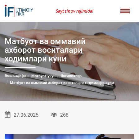
Sayt sinov rejimida!
Матбуот ва оммавий
ахборот воситалари
ходимлари куни
Бош саҳифа
Матбуот учун
Янгиликлар
Матбуот ва оммавий ахборот воситалари ходимлари куни
27.06.2025
268