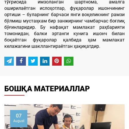
тўғрисида имзоланган шартнома, амалга
оширилаётган ислоҳотлар, фуқаролар ишончининг
ортиши – буларнинг барчаси янги воқеликнинг рамзи
бўлмиш мустаҳкам бир занжирнинг чамбарчас боғлиқ
бўғинларидир. Бу нафақат мамлакат раҳбарияти
томонидан, балки эртанги кунига ишонч билан
боқаётган фуқаролар қалбида ҳам мамлакат
келажагини шакллантираётган ҳақиқатдир.
БОШҚА МАТЕРИАЛЛАР
07
August