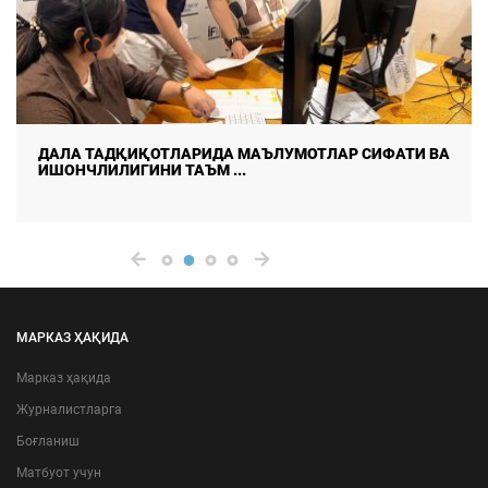
ДАЛА ТАДҚИҚОТЛАРИДА МАЪЛУМОТЛАР СИФАТИ ВА
ИШОНЧЛИЛИГИНИ ТАЪМ ...
МАРКАЗ ҲАҚИДА
Марказ ҳақида
Журналистларга
Боғланиш
Матбуот учун