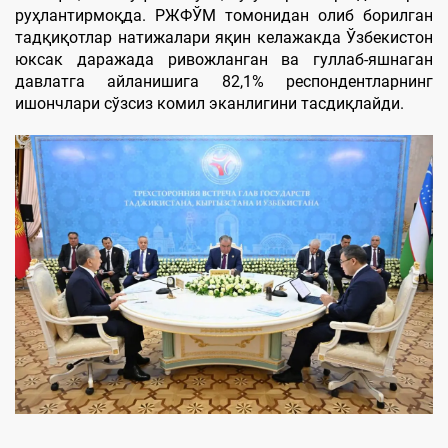
руҳлантирмоқда. РЖФЎМ томонидан олиб борилган
тадқиқотлар натижалари яқин келажакда Ўзбекистон
юксак даражада ривожланган ва гуллаб-яшнаган
давлатга айланишига 82,1% респондентларнинг
ишончлари сўзсиз комил эканлигини тасдиқлайди.