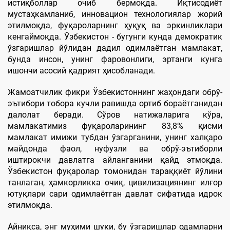
истиқболлар очиб бермоқда. Иқтисодиёт
мустаҳкамланиб, инновацион технологиялар жорий
этилмоқда, фуқароларнинг ҳуқуқ ва эркинликлари
кенгаймоқда. Ўзбекистон - бугунги кунда демократик
ўзгаришлар йўлидан дадил одимлаётган мамлакат,
бунда инсон, унинг фаровонлиги, эртанги кунга
ишончи асосий қадрият ҳисобланади.
Жамоатчилик фикри Ўзбекистоннинг жаҳондаги обрў-
эътибори тобора кучли равишда ортиб бораётганидан
далолат беради. Сўров натижаларига кўра,
мамлакатимиз фуқароларининг 83,8% қисми
мамлакат имижи тубдан ўзгарганини, унинг халқаро
майдонда фаол, нуфузли ва обрў-эътиборли
иштирокчи давлатга айланганини қайд этмоқда.
Ўзбекистон фуқаролар томонидан тараққиёт йўлини
танлаган, ҳамкорликка очиқ, цивилизациянинг илғор
ютуқлари сари одимлаётган давлат сифатида идрок
этилмоқда.
Айниқса, энг муҳими шуки, бу ўзгаришлар одамларни