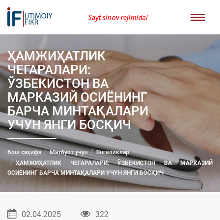
Sayt sinov rejimida!
ҲАМЖИҲАТЛИК
ЧEГАРАЛАРИ:
ЎЗБEКИСТОН ВА
МАРКАЗИЙ ОСИЁНИНГ
БАРЧА МИНТАҚАЛАРИ
УЧУН ЯНГИ БОСҚИЧ
Бош саҳифа
Матбуот учун
Янгиликлар
ҲАМЖИҲАТЛИК ЧEГАРАЛАРИ: ЎЗБEКИСТОН ВА МАРКАЗИЙ
ОСИЁНИНГ БАРЧА МИНТАҚАЛАРИ УЧУН ЯНГИ БОСҚИЧ
02.04.2025
322