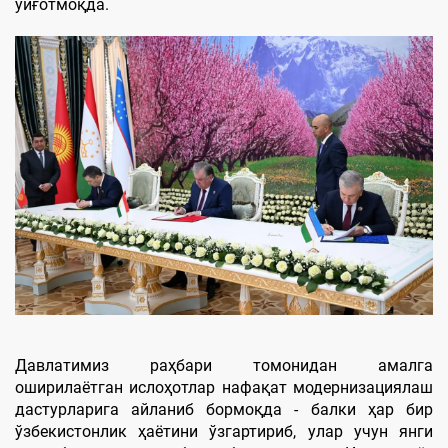
уйғотмоқда.
Давлатимиз раҳбари томонидан амалга
оширилаётган ислоҳотлар нафақат модернизациялаш
дастурларига айланиб бормоқда - балки ҳар бир
ўзбекистонлик ҳаётини ўзгартириб, улар учун янги