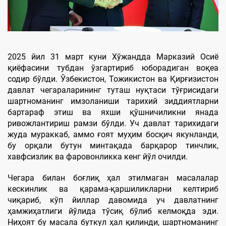
2025 йил 31 март куни Хўжандда Марказий Осиё
қиёфасини тубдан ўзгартириб юборадиган воқеа
содир бўлди. Ўзбекистон, Тожикистон ва Қирғизистон
давлат чегараларининг туташ нуқтаси тўғрисидаги
шартноманинг имзоланиши тарихий зиддиятларни
бартараф этиш ва яхши қўшничиликни янада
ривожлантириш рамзи бўлди. Уч давлат тарихидаги
жуда мураккаб, аммо ғоят муҳим босқич якунланди,
бу орқали бутун минтақада барқарор тинчлик,
хавфсизлик ва фаровонликка кенг йўл очилди.
Чегара билан боғлиқ ҳал этилмаган масалалар
кескинлик ва қарама-қаршиликларни келтириб
чиқариб, кўп йиллар давомида уч давлатнинг
ҳамжиҳатлиги йўлида тўсиқ бўлиб келмоқда эди.
Ниҳоят бу масала буткул ҳал қилинди, шартноманинг