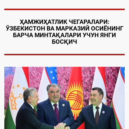
ҲАМЖИҲАТ
ЛИК ЧEГ
А
РАЛАРИ:
ЎЗБEКИСТОН ВА МАРКАЗИЙ ОСИЁ
НИНГ
БАРЧА МИНТАҚАЛАРИ
УЧУН ЯНГИ
БОСҚ
ИЧ