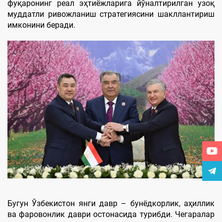
фуқаронинг реал эҳтиёжларига йўналтирилган узоқ
муддатли ривожланиш стратегиясини шакллантириш
имконини беради.
Бугун Ўзбекистон янги давр – бунёдкорлик, аҳиллик
ва фаровонлик даври остонасида турибди. Чегаралар