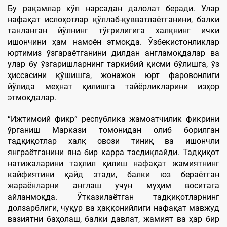
Бу рақамлар кўп нарсадан далолат беради. Улар
нафақат ислоҳотлар қўллаб-қувватлаётганини, балки
танланган йўлнинг тўғрилигига халқнинг ички
ишончини ҳам намоён этмоқда. Ўзбекистонликлар
юртимиз ўзгараётганини дилдан англамоқдалар ва
улар бу ўзгаришларнинг таркибий қисми бўлишга, ўз
ҳиссасини қўшишга, жонажон юрт фаровонлиги
йўлида меҳнат қилишга тайёрликларини изҳор
этмоқдалар.
“Ижтимоий фикр” республика жамоатчилик фикрини
ўрганиш Маркази томонидан олиб борилган
тадқиқотлар халқ овози тиниқ ва ишончли
янграётганини яна бир карра тасдиқлайди. Тадқиқот
натижаларини таҳлил қилиш нафақат жамиятнинг
кайфиятини қайд этади, балки юз бераётган
жараёнларни англаш учун муҳим воситага
айланмоқда. Ўтказилаётган тадқиқотларнинг
долзарблиги, чуқур ва ҳаққонийлиги нафақат мавжуд
вазиятни баҳолаш, балки давлат, жамият ва ҳар бир