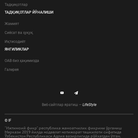
Тадқиқотлар
ТАДҚИҚОТЛАР ЙЎНАЛИШИ
Жамият
Сиёсат ва ҳуқуқ
Иқтисодиёт
ЯНГИЛИКЛАР
ОАВ биз ҳақимизда
Галерея
Веб-сайтлар яратиш —
LifeStyle
© IF
"Ижтимоий фикр" республика жамоатчилик фикрини ўрганиш
Маркази 2019 йилда нодавлат нотижорат ташкилоти сифатида
Ўзбекистон Республикаси Адлия вазирлигида рўйхатдан ўтган.