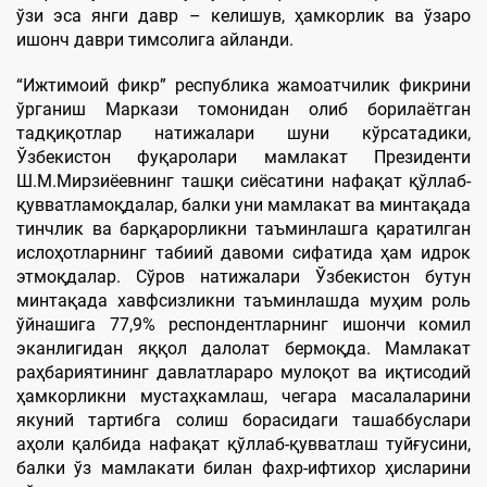
ўзи эса янги давр – келишув, ҳамкорлик ва ўзаро
ишонч даври тимсолига айланди.
“Ижтимоий фикр” республика жамоатчилик фикрини
ўрганиш Маркази томонидан олиб борилаётган
тадқиқотлар натижалари шуни кўрсатадики,
Ўзбекистон фуқаролари мамлакат Президенти
Ш.М.Мирзиёевнинг ташқи сиёсатини нафақат қўллаб-
қувватламоқдалар, балки уни мамлакат ва минтақада
тинчлик ва барқарорликни таъминлашга қаратилган
ислоҳотларнинг табиий давоми сифатида ҳам идрок
этмоқдалар. Сўров натижалари Ўзбекистон бутун
минтақада хавфсизликни таъминлашда муҳим роль
ўйнашига 77,9% респондентларнинг ишончи комил
эканлигидан яққол далолат бермоқда. Мамлакат
раҳбариятининг давлатлараро мулоқот ва иқтисодий
ҳамкорликни мустаҳкамлаш, чегара масалаларини
якуний тартибга солиш борасидаги ташаббуслари
аҳоли қалбида нафақат қўллаб-қувватлаш туйғусини,
балки ўз мамлакати билан фахр-ифтихор ҳисларини