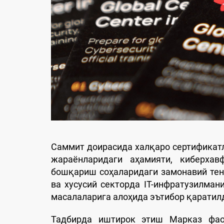
Саммит доирасида халқаро сертифика
жараёнларидаги аҳамияти, киберхавф
бошқариш соҳаларидаги замонавий тен
ва хусусий секторда IT-инфратузилма
масалаларига алоҳида эътибор қаратил
Тадбирда иштирок этиш Марказ фаол