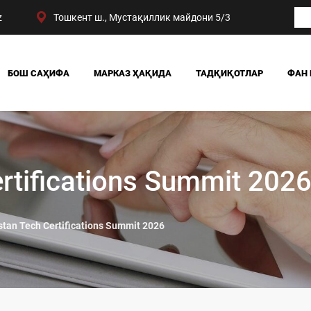
z
Тошкент ш., Мустақиллик майдони 5/3
БОШ САҲИФА
МАРКАЗ ҲАҚИДА
ТАДҚИҚОТЛАР
ФАН 
БИЗНИНГ ЮТУҚЛАРИМИЗ
ЖАМИЯТ
РАҲБАРИЯТ
СИЁСАТ ВА ҲУҚУҚ
МАРКАЗ ТУЗИЛМАСИ
ИҚТИСОДИЁТ
DIGITAL СОЦИОЛОГИ
rtifications Summit 202
stan Tech Certifications Summit 2026