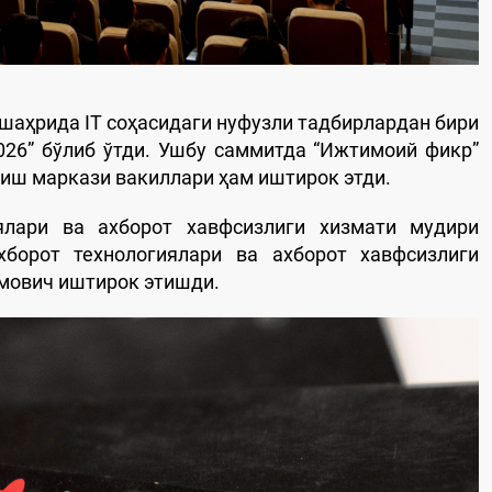
шаҳрида IT соҳасидаги нуфузли тадбирлардан бири
 2026” бўлиб ўтди. Ушбу саммитда “Ижтимоий фикр”
иш маркази вакиллари ҳам иштирок этди.
ялари ва ахборот хавфсизлиги хизмати мудири
борот технологиялари ва ахборот хавфсизлиги
мович иштирок этишди.