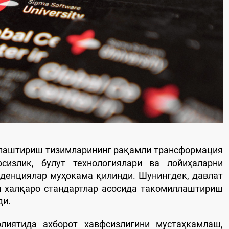
тлаштириш тизимларининг рақамли трансформация
сизлик, булут технологиялари ва лойиҳаларни
денциялар муҳокама қилинди. Шунингдек, давлат
ни халқаро стандартлар асосида такомиллаштириш
ди.
иятида ахборот хавфсизлигини мустаҳкамлаш,