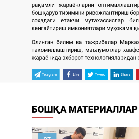
рақамли жараёнларни оптималлаштир
бошқарув тизимини ривожлантириш бор
соҳадаги етакчи мутахассислар би
кенгайтириш имкониятлари муҳокама қ
Олинган билим ва тажрибалар Марказ
такомиллаштириш, маълумотлар хавфс
жараёнида ахборот технологияларидан 
Telegram
Like
Tweet
Share
БОШҚА МАТЕРИАЛЛАР