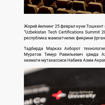
Жорий йилнинг 25 феврал куни Тошкент 
“Uzbekistan Tech Certifications Summit
республика жамоатчилик фикрини ўрган
Тадбирда Марказ Ахборот технологи
Муратов Тимур Равильевич ҳамда Ах
хизмати мутахассиси Набиев Азим Акра