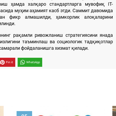
иш ҳамда халқаро стандартларга мувофиқ IT-
асида муҳим аҳамият касб этди. Саммит давомида
лан фикр алмашилди, ҳамкорлик алоқаларини
илинди.
нинг рақамли ривожланиш стратегиясини янада
излигини таъминлаш ва социологик тадқиқотлар
самарали фойдаланишга хизмат қилади.
Pin it
WhatsApp