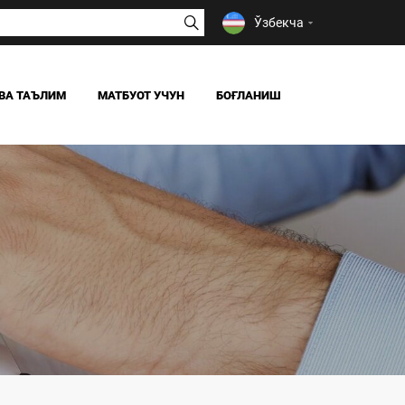
Ўзбекча
ВА ТАЪЛИМ
МАТБУОТ УЧУН
БОҒЛАНИШ
ЯНГИЛИКЛАР
ОАВ БИЗ ҲАҚИМИЗДА
Я
6