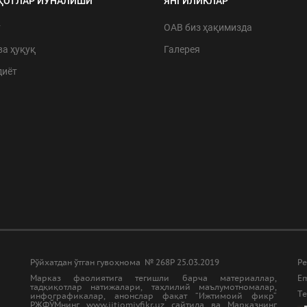
ҚОТЛАР ЙЎНАЛИШИ
ЯНГИЛИКЛАР
т
ОАВ биз ҳақимизда
ва ҳуқуқ
Галерея
диёт
Рўйхатдан ўтган гувоҳнома № 268Р 25.03.2019
Ре
Марказ фаолиятига тегишли барча материаллар,
Em
тадқиқотлар натижалари, таҳлилий маълумотномалар,
Tе
инфографикалар, анонслар фақат “Ижтимоий фикр”
РЖФЎМнинг www.ijtiomiyfikr.uz сайтида ва Марказнинг