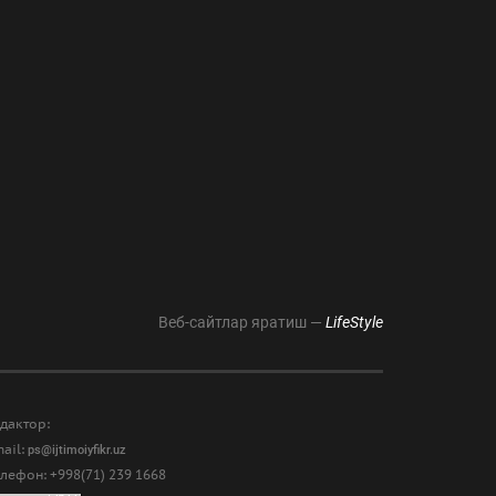
Веб-сайтлар яратиш —
LifeStyle
дактор:
ail:
ps@ijtimoiyfikr.uz
лефон: +998(71) 239 1668