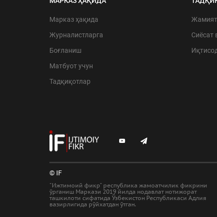
МАРКАЗ ҲАҚИДА
ТАДҚИ
Марказ ҳақида
Жамия
Журналистларга
Сиёсат 
Боғланиш
Иқтисо
Матбуот учун
Тадқиқотлар
© IF
"Ижтимоий фикр" республика жамоатчилик фикрини
ўрганиш Маркази 2019 йилда нодавлат нотижорат
ташкилоти сифатида Ўзбекистон Республикаси Адлия
вазирлигида рўйхатдан ўтган.