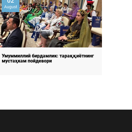
02
07
August
Augus
Умуммиллий бирдамлик: тараққиётнинг
ОНЛА
мустаҳкам пойдевори
МАЪЛУ
РЕСПО