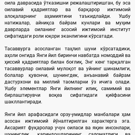
оила даврасида ўтказишни режалаштиришган, бу эса
оилавий қадриятлар ва барқарор ижтимоий
алоқаларнинг аҳамиятини таъкидлайди. Ушбу
натижалар, айниқса байрам кунлари ва муҳим
даврларда оиланинг асосий ижтимоий институт
сифатидаги роли юқори эканлигини кўрсатади.
Тасаввурга асосланган таҳлил шуни кўрсатадики,
аҳоли онгида Янги йил биринчи навбатда номоддий ва
ҳиссий қадриятлар билан боғлиқ. Энг кенг тарқалган
тасаввурлар оилавий мулоқот ва уйнинг шинамлиги,
болалар қувончи, шунингдек, анъанавий байрам
дастурхони ва миллий таомларни ўз ичига олади.
Ушбу элементлар Янги йилнинг илиқ, самимий ва
бирлаштирувчи воқеа сифатидаги қиёфасини
шакллантиради.
Янги йил арафасидаги орзу-умидлар манбалари ҳам
асосан ижтимоий йўналтирилган характерга эга.
Аксарият фуқаролар учун оиласи ва яқин инсонлари,
шунингдек, қариндошларининг саломатлиги ва