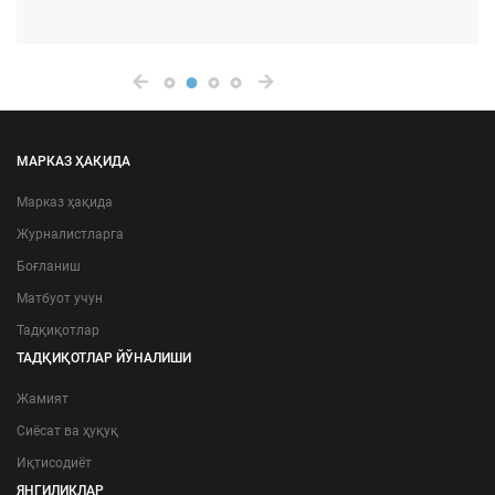
МАРКАЗ ҲАҚИДА
Марказ ҳақида
Журналистларга
Боғланиш
Матбуот учун
Тадқиқотлар
ТАДҚИҚОТЛАР ЙЎНАЛИШИ
Жамият
Сиёсат ва ҳуқуқ
Иқтисодиёт
ЯНГИЛИКЛАР