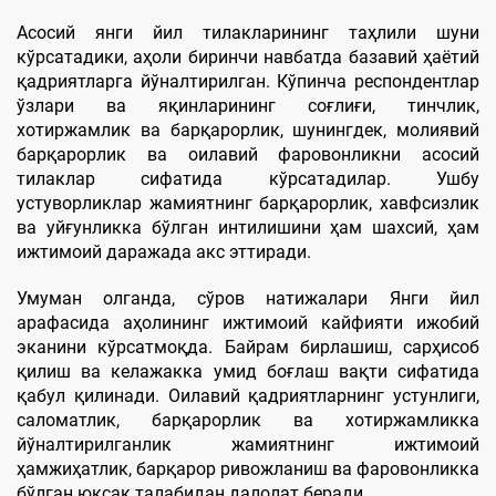
Асосий янги йил тилакларининг таҳлили шуни
кўрсатадики, аҳоли биринчи навбатда базавий ҳаётий
қадриятларга йўналтирилган. Кўпинча респондентлар
ўзлари ва яқинларининг соғлиғи, тинчлик,
хотиржамлик ва барқарорлик, шунингдек, молиявий
барқарорлик ва оилавий фаровонликни асосий
тилаклар сифатида кўрсатадилар. Ушбу
устуворликлар жамиятнинг барқарорлик, хавфсизлик
ва уйғунликка бўлган интилишини ҳам шахсий, ҳам
ижтимоий даражада акс эттиради.
Умуман олганда, сўров натижалари Янги йил
арафасида аҳолининг ижтимоий кайфияти ижобий
эканини кўрсатмоқда. Байрам бирлашиш, сарҳисоб
қилиш ва келажакка умид боғлаш вақти сифатида
қабул қилинади. Оилавий қадриятларнинг устунлиги,
саломатлик, барқарорлик ва хотиржамликка
йўналтирилганлик жамиятнинг ижтимоий
ҳамжиҳатлик, барқарор ривожланиш ва фаровонликка
бўлган юксак талабидан далолат беради.