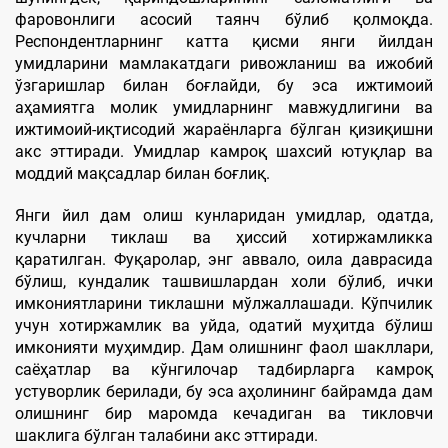
фаровонлиги асосий таянч бўлиб қолмоқда.
Респондентларнинг катта қисми янги йилдан
умидларини мамлакатдаги ривожланиш ва ижобий
ўзгаришлар билан боғлайди, бу эса ижтимоий
аҳамиятга молик умидларнинг мавжудлигини ва
ижтимоий-иқтисодий жараёнларга бўлган қизиқишни
акс эттиради. Умидлар камроқ шахсий ютуқлар ва
моддий мақсадлар билан боғлиқ.
Янги йил дам олиш кунларидан умидлар, одатда,
кучларни тиклаш ва ҳиссий хотиржамликка
қаратилган. Фуқаролар, энг аввало, оила даврасида
бўлиш, кундалик ташвишлардан холи бўлиб, ички
имкониятларини тиклашни мўлжаллашади. Кўпчилик
учун хотиржамлик ва уйда, одатий муҳитда бўлиш
имконияти муҳимдир. Дам олишнинг фаол шакллари,
саёҳатлар ва кўнгилочар тадбирларга камроқ
устуворлик берилади, бу эса аҳолининг байрамда дам
олишнинг бир маромда кечадиган ва тикловчи
шаклига бўлган талабини акс эттиради.