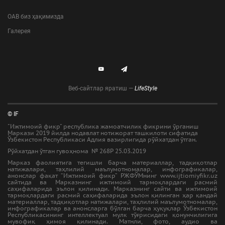
ОАВ биз ҳақимизда
Галерея
Веб-сайтлар яратиш —
LifeStyle
© IF
"Ижтимоий фикр" республика жамоатчилик фикрини ўрганиш
Маркази 2019 йилда нодавлат нотижорат ташкилоти сифатида
Ўзбекистон Республикаси Адлия вазирлигида рўйхатдан ўтган.
Рўйхатдан ўтган гувоҳнома № 268Р 25.03.2019
Марказ фаолиятига тегишли барча материаллар, тадқиқотлар
натижалари, таҳлилий маълумотномалар, инфографикалар,
анонслар фақат “Ижтимоий фикр” РЖФЎМнинг www.ijtiomiyfikr.uz
сайтида ва Марказнинг ижтимоий тармоқлардаги расмий
саҳифаларида эълон қилинади. Марказнинг сайти ва ижтимоий
тармоқлардаги расмий саҳифаларида эълон қилинган ҳар қандай
материаллар, тадқиқотлар натижалари, таҳлилий маълумотномалар,
инфографикалар ва анонсларга бўлган барча ҳуқуқлар Ўзбекистон
Республикасининг интеллектуал мулк тўғрисидаги қонунчилигига
мувофиқ ҳимоя қилинади. Матнли, фото, аудио ва