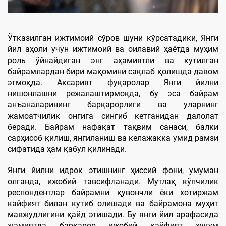
Ўтказилган ижтимоий сўров шуни кўрсатадики, Янги
йил аҳоли учун ижтимоий ва оилавий ҳаётда муҳим
роль ўйнайдиган энг аҳамиятли ва кутилган
байрамлардан бири мақомини сақлаб қолишда давом
этмоқда. Аксарият фуқаролар Янги йилни
нишонлашни режалаштирмоқда, бу эса байрам
анъаналарининг барқарорлиги ва уларнинг
жамоатчилик онгига сингиб кетганидан далолат
беради. Байрам нафақат тақвим санаси, балки
сарҳисоб қилиш, янгиланиш ва келажакка умид рамзи
сифатида ҳам қабул қилинади.
Янги йилни идрок этишнинг ҳиссий фони, умуман
олганда, ижобий тавсифланади. Мутлақ кўпчилик
респондентлар байрамни қувончли ёки хотиржам
кайфият билан кутиб олишади ва байрамона муҳит
мавжудлигини қайд этишади. Бу янги йил арафасида
жамиятда барқарор ижобий кайфият ҳукум