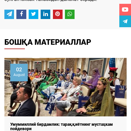
БОШҚА МАТЕРИАЛЛАР
02
August
Умуммиллий бирдамлик: тараққиётнинг мустаҳкам
пойдевори