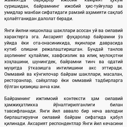
суришидан, байрамнинг ижобий ҳис-туйғулар ва
умидлар манбаи сифатидаги рамзий аҳамияти сақлаб
қолаётганидан далолат беради.
Янги йилни нишонлаш шакллари асосан уй ва оилавий
характерга эга. Аксарият фуқаролар байрамни ўз
уйида ёки ота-онасиникида, яқинлари даврасида
кутиб олишни режалаштиришган. Бундай танлов
аҳолининг қулайлик, хавфсизлик ва илиқ мулоқотни
хоҳлашини, шунингдек, байрамни тинч ва одатий
муҳитда ўтказишга интилишини акс эттиради.
Оммавий ва кўнгилочар байрам шакллари, масалан,
ресторанлар, саёҳатлар ёки оммавий тадбирларга
бўлган қизиқиш анча кам.
Байрамнинг ижтимоий контексти ҳам оилавий
ҳамжиҳатликка йўналтирилганлиги билан
тавсифланади. Янги йил аввало бир неча авлодни
бирлаштирувчи оилавий байрам сифатида қабул
қилинади. Аксарият респондентлар Янги йил кечасини