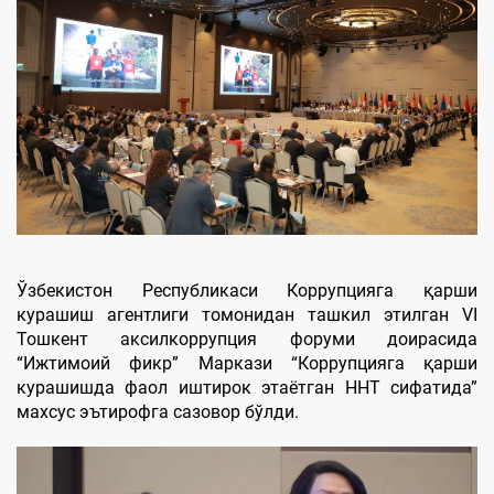
Ўзбекистон Республикаси Коррупцияга қарши
курашиш агентлиги томонидан ташкил этилган VI
Тошкент аксилкоррупция форуми доирасида
“Ижтимоий фикр” Маркази “Коррупцияга қарши
курашишда фаол иштирок этаётган ННТ сифатида”
махсус эътирофга сазовор бўлди.