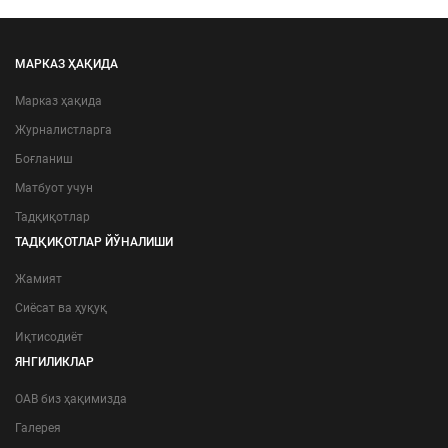
МАРКАЗ ҲАҚИДА
Марказ ҳақида
Журналистларга
Боғланиш
Матбуот учун
Тадқиқотлар
ТАДҚИҚОТЛАР ЙЎНАЛИШИ
Жамият
Сиёсат ва ҳуқуқ
Иқтисодиёт
ЯНГИЛИКЛАР
ОАВ биз ҳақимизда
Галерея