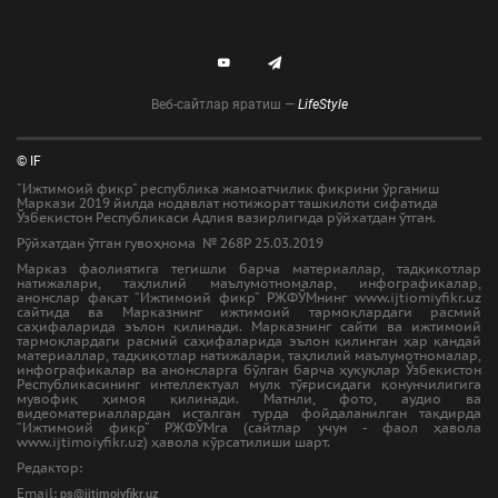
Веб-сайтлар яратиш —
LifeStyle
© IF
"Ижтимоий фикр" республика жамоатчилик фикрини ўрганиш
Маркази 2019 йилда нодавлат нотижорат ташкилоти сифатида
Ўзбекистон Республикаси Адлия вазирлигида рўйхатдан ўтган.
Рўйхатдан ўтган гувоҳнома № 268Р 25.03.2019
Марказ фаолиятига тегишли барча материаллар, тадқиқотлар
натижалари, таҳлилий маълумотномалар, инфографикалар,
анонслар фақат “Ижтимоий фикр” РЖФЎМнинг www.ijtiomiyfikr.uz
сайтида ва Марказнинг ижтимоий тармоқлардаги расмий
саҳифаларида эълон қилинади. Марказнинг сайти ва ижтимоий
тармоқлардаги расмий саҳифаларида эълон қилинган ҳар қандай
материаллар, тадқиқотлар натижалари, таҳлилий маълумотномалар,
инфографикалар ва анонсларга бўлган барча ҳуқуқлар Ўзбекистон
Республикасининг интеллектуал мулк тўғрисидаги қонунчилигига
мувофиқ ҳимоя қилинади. Матнли, фото, аудио ва
видеоматериаллардан исталган турда фойдаланилган тақдирда
“Ижтимоий фикр” РЖФЎМга (сайтлар учун - фаол ҳавола
www.ijtimoiyfikr.uz) ҳавола кўрсатилиши шарт.
Редактор:
Email:
ps@ijtimoiyfikr.uz