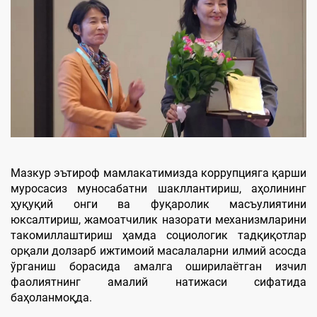
Мазкур эътироф мамлакатимизда коррупцияга қарши
муросасиз муносабатни шакллантириш, аҳолининг
ҳуқуқий онги ва фуқаролик масъулиятини
юксалтириш, жамоатчилик назорати механизмларини
такомиллаштириш ҳамда социологик тадқиқотлар
орқали долзарб ижтимоий масалаларни илмий асосда
ўрганиш борасида амалга оширилаётган изчил
фаолиятнинг амалий натижаси сифатида
баҳоланмоқда.