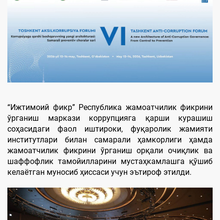
“Ижтимоий фикр” Республика жамоатчилик фикрини
ўрганиш маркази коррупцияга қарши курашиш
соҳасидаги фаол иштироки, фуқаролик жамияти
институтлари билан самарали ҳамкорлиги ҳамда
жамоатчилик фикрини ўрганиш орқали очиқлик ва
шаффофлик тамойилларини мустаҳкамлашга қўшиб
келаётган муносиб ҳиссаси учун эътироф этилди.