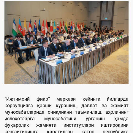
“Ижтимоий фикр” маркази кейинги йилларда
коррупцияга қарши курашиш, давлат ва жамият
муносабатларида очиқликни таъминлаш, аҳолининг
ислоҳотларга муносабатини ўрганиш ҳамда
фуқаролик жамияти институтлари иштирокини
кенгайтиришга қаратилган қатор республика