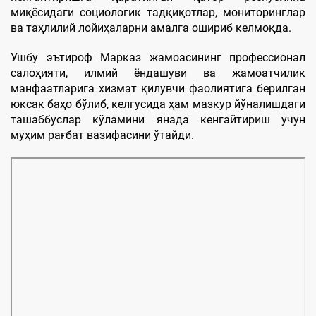
миқёсидаги социологик тадқиқотлар, мониторинглар
ва таҳлилий лойиҳаларни амалга ошириб келмоқда.
Ушбу эътироф Марказ жамоасининг профессионал
салоҳияти, илмий ёндашуви ва жамоатчилик
манфаатларига хизмат қилувчи фаолиятига берилган
юксак баҳо бўлиб, келгусида ҳам мазкур йўналишдаги
ташаббуслар кўламини янада кенгайтириш учун
муҳим рағбат вазифасини ўтайди.