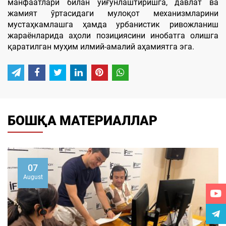
манфаатлари билан уйғунлаштиришга, давлат ва
жамият ўртасидаги мулоқот механизмларини
мустаҳкамлашга ҳамда урбанистик ривожланиш
жараёнларида аҳоли позициясини инобатга олишга
қаратилган муҳим илмий-амалий аҳамиятга эга.
БОШҚА МАТЕРИАЛЛАР
07
August