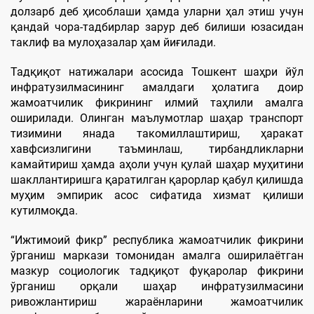
долзарб деб ҳисоблаши ҳамда уларни ҳал этиш учун
қандай чора-тадбирлар зарур деб билиши юзасидан
таклиф ва мулоҳазалар ҳам йиғилади.
Тадқиқот натижалари асосида Тошкент шаҳри йўл
инфратузилмасининг амалдаги ҳолатига доир
жамоатчилик фикрининг илмий таҳлили амалга
оширилади. Олинган маълумотлар шаҳар транспорт
тизимини янада такомиллаштириш, ҳаракат
хавфсизлигини таъминлаш, тирбандликларни
камайтириш ҳамда аҳоли учун қулай шаҳар муҳитини
шакллантиришга қаратилган қарорлар қабул қилишда
муҳим эмпирик асос сифатида хизмат қилиши
кутилмоқда.
“Ижтимоий фикр” республика жамоатчилик фикрини
ўрганиш маркази томонидан амалга оширилаётган
мазкур социологик тадқиқот фуқаролар фикрини
ўрганиш орқали шаҳар инфратузилмасини
ривожлантириш жараёнларини жамоатчилик