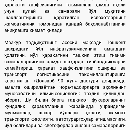
ҳаракати хавфсизлигини таъминлаш ҳамда аҳоли
учун қулай ва самарали йўл муҳитини
шакллантиришга қаратилган ислоҳотларнинг
жамоатчилик томонидан қандай баҳоланаётганини
аниқлашга хизмат қилади.
Мазкур тадқиқотнинг асосий мақсади Тошкент
шаҳридаги йўл инфратузилмасининг амалдаги
ҳолатини, йўл ҳаракатини ташкил этиш тизими
самарадорлигини ҳамда шаҳарда тирбандликларни
камайтириш, ҳаракат хавфсизлигини ошириш ва
транспорт логистикасини такомиллаштиришга
қаратилган «Долзарб 90 кун» дастури доирасида
амалга оширилаётган чора-тадбирларга аҳолининг
муносабатини илмий-социологик таҳлил қилишдан
иборат. Шу билан бирга тадқиқот фуқароларнинг
кундалик ҳаракатланиш жараёнида учрайдиган
муаммолар, шаҳар йўллари ҳолати, жамоат
транспорти фаолияти, автотураргоҳлар етишмаслиги,
йўл белгилари ва светофорлар ишлаш самарадорлиги