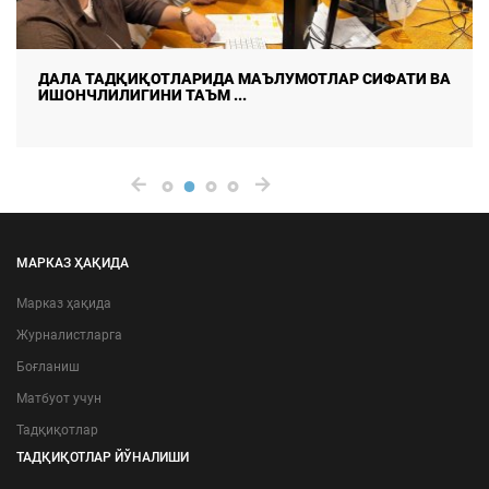
ДАЛА ТАДҚИҚОТЛАРИДА МАЪЛУМОТЛАР СИФАТИ ВА
ИШОНЧЛИЛИГИНИ ТАЪМ ...
МАРКАЗ ҲАҚИДА
Марказ ҳақида
Журналистларга
Боғланиш
Матбуот учун
Тадқиқотлар
ТАДҚИҚОТЛАР ЙЎНАЛИШИ