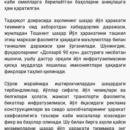
каби омилларга берилаётган баҳоларни аниқлашга
ҳам қаратилган.
Тадқиқот доирасида аҳолининг шаҳар йўл ҳаракати
тизимига оид ахборотдан хабардорлик даражаси,
жумладан Тошкент шаҳар Йўл ҳаракатини ташкил
этиш маркази фаолияти ҳақидаги маълумотлар билан
танишлик даражаси ҳам ўрганилади. Шунингдек,
фуқароларнинг «Долзарб 90 кун» дастурига нисбатан
ишончи, ушбу дастур орқали йўл инфратузилмасини
қисқа муддатда яхшилаш имкониятлари ҳақидаги
фикрлари таҳлил қилинади.
Сўров жараёнида иштирокчилардан шаҳардаги
тирбандликлар, йўллар сифати, йўл чизиқлари ва
белгилари ҳолати, жамоат транспорти фаолияти,
бекатлар инфратузилмаси, йўл ёқасидаги реклама
конструкциялари ва савдо шохобчаларининг ҳаракат
хавфсизлигига таъсири каби масалалар юзасидан
фикр ва баҳолар олинади. Шу билан бирга аҳоли қайси
муаммоларни шаҳар йўл ҳаракати тизимида энг