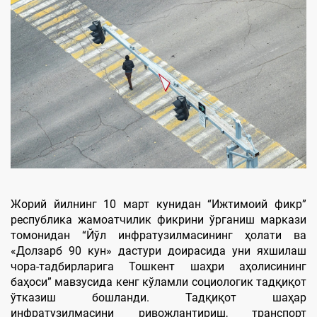
Жорий йилнинг 10 март кунидан “Ижтимоий фикр”
республика жамоатчилик фикрини ўрганиш маркази
томонидан “Йўл инфратузилмасининг ҳолати ва
«Долзарб 90 кун» дастури доирасида уни яхшилаш
чора-тадбирларига Тошкент шаҳри аҳолисининг
баҳоси” мавзусида кенг кўламли социологик тадқиқот
ўтказиш бошланди. Тадқиқот шаҳар
инфратузилмасини ривожлантириш, транспорт