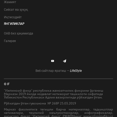
Жамият
Сиёсат ва ҳуқуқ
Иқтисодиёт
ЯНГИЛИКЛАР
ОАВ биз ҳақимизда
Галерея
Веб-сайтлар яратиш —
LifeStyle
© IF
"Ижтимоий фикр" республика жамоатчилик фикрини ўрганиш
Маркази 2019 йилда нодавлат нотижорат ташкилоти сифатида
Ўзбекистон Республикаси Адлия вазирлигида рўйхатдан ўтган.
Рўйхатдан ўтган гувоҳнома № 268Р 25.03.2019
Марказ фаолиятига тегишли барча материаллар, тадқиқотлар
натижалари, таҳлилий маълумотномалар, инфографикалар,
анонслар фақат “Ижтимоий фикр” РЖФЎМнинг www.ijtiomiyfikr.uz