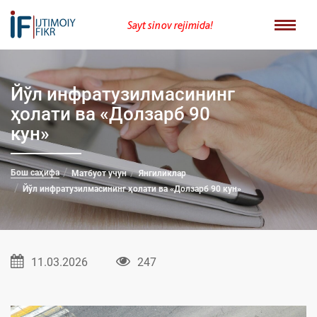
Sayt sinov rejimida!
Йўл инфратузилмасининг
ҳолати ва «Долзарб 90
кун»
Бош саҳифа
Матбуот учун
Янгиликлар
Йўл инфратузилмасининг ҳолати ва «Долзарб 90 кун»
11.03.2026
247