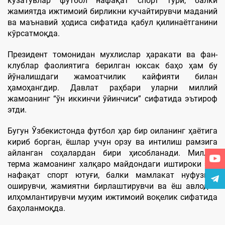
кузатувлар футбол нафақат спорт тури, балки
жамиятда ижтимоий бирликни кучайтирувчи маданий
ва маънавий ҳодиса сифатида қабул қилинаётганини
кўрсатмоқда.
Президент томонидан мухлислар ҳаракати ва фан-
клублар фаолиятига берилган юксак баҳо ҳам бу
йўналишдаги жамоатчилик кайфияти билан
ҳамоҳангдир. Давлат раҳбари уларни миллий
жамоанинг “ўн иккинчи ўйинчиси” сифатида эътироф
этди.
Бугун Ўзбекистонда футбол ҳар бир оиланинг ҳаётига
кириб борган, ёшлар учун орзу ва интилиш рамзига
айланган соҳалардан бири ҳисобланади. Миллий
терма жамоанинг халқаро майдондаги иштироки эса
нафақат спорт ютуғи, балки мамлакат нуфузини
оширувчи, жамиятни бирлаштирувчи ва ёш авлодни
илҳомлантирувчи муҳим ижтимоий воқелик сифатида
баҳоланмоқда.