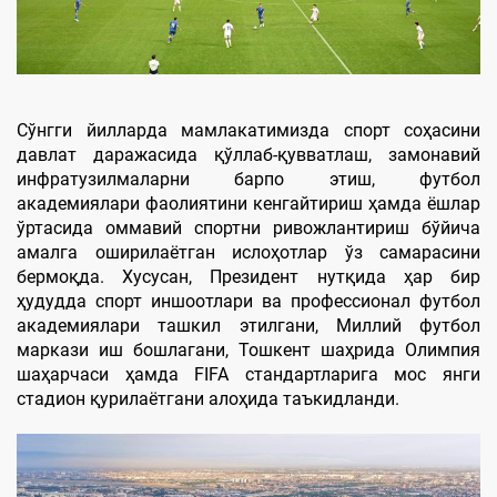
Сўнгги йилларда мамлакатимизда спорт соҳасини
давлат даражасида қўллаб-қувватлаш, замонавий
инфратузилмаларни барпо этиш, футбол
академиялари фаолиятини кенгайтириш ҳамда ёшлар
ўртасида оммавий спортни ривожлантириш бўйича
амалга оширилаётган ислоҳотлар ўз самарасини
бермоқда. Хусусан, Президент нутқида ҳар бир
ҳудудда спорт иншоотлари ва профессионал футбол
академиялари ташкил этилгани, Миллий футбол
маркази иш бошлагани, Тошкент шаҳрида Олимпия
шаҳарчаси ҳамда FIFA стандартларига мос янги
стадион қурилаётгани алоҳида таъкидланди.