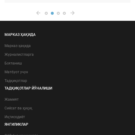
МАРКАЗ ҲАҚИДА
Марказ ҳақида
Журналистларга
Боғланиш
Матбуот учун
Тадқиқотлар
ТАДҚИҚОТЛАР ЙЎНАЛИШИ
Жамият
Сиёсат ва ҳуқуқ
Иқтисодиёт
ЯНГИЛИКЛАР