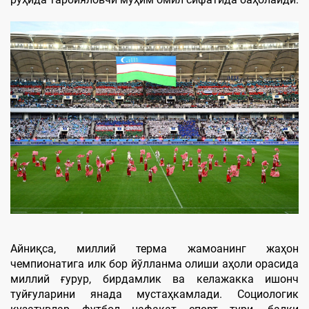
Айниқса, миллий терма жамоанинг жаҳон
чемпионатига илк бор йўлланма олиши аҳоли орасида
миллий ғурур, бирдамлик ва келажакка ишонч
туйғуларини янада мустаҳкамлади. Социологик