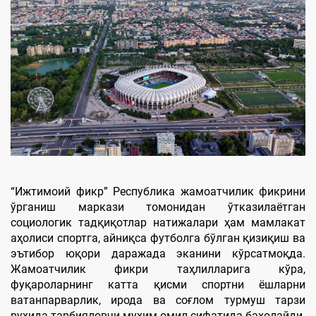
“Ижтимоий фикр” Республика жамоатчилик фикрини
ўрганиш маркази томонидан ўтказилаётган
социологик тадқиқотлар натижалари ҳам мамлакат
аҳолиси спортга, айниқса футболга бўлган қизиқиш ва
эътибор юқори даражада эканини кўрсатмоқда.
Жамоатчилик фикри таҳлилларига кўра,
фуқароларнинг катта қисми спортни ёшларни
ватанпарварлик, ирода ва соғлом турмуш тарзи
руҳида тарбияловчи муҳим омил сифатида баҳолайди.