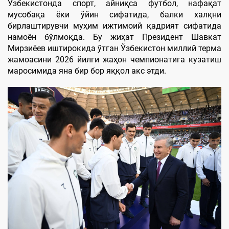
Ўзбекистонда спорт, айниқса футбол, нафақат
мусобақа ёки ўйин сифатида, балки халқни
бирлаштирувчи муҳим ижтимоий қадрият сифатида
намоён бўлмоқда. Бу жиҳат Президент Шавкат
Мирзиёев иштирокида ўтган Ўзбекистон миллий терма
жамоасини 2026 йилги жаҳон чемпионатига кузатиш
маросимида яна бир бор яққол акс этди.