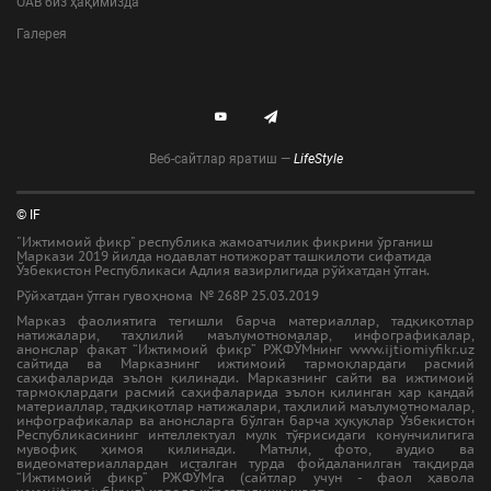
ОАВ биз ҳақимизда
Галерея
Веб-сайтлар яратиш —
LifeStyle
© IF
"Ижтимоий фикр" республика жамоатчилик фикрини ўрганиш
Маркази 2019 йилда нодавлат нотижорат ташкилоти сифатида
Ўзбекистон Республикаси Адлия вазирлигида рўйхатдан ўтган.
Рўйхатдан ўтган гувоҳнома № 268Р 25.03.2019
Марказ фаолиятига тегишли барча материаллар, тадқиқотлар
натижалари, таҳлилий маълумотномалар, инфографикалар,
анонслар фақат “Ижтимоий фикр” РЖФЎМнинг www.ijtiomiyfikr.uz
сайтида ва Марказнинг ижтимоий тармоқлардаги расмий
саҳифаларида эълон қилинади. Марказнинг сайти ва ижтимоий
тармоқлардаги расмий саҳифаларида эълон қилинган ҳар қандай
материаллар, тадқиқотлар натижалари, таҳлилий маълумотномалар,
инфографикалар ва анонсларга бўлган барча ҳуқуқлар Ўзбекистон
Республикасининг интеллектуал мулк тўғрисидаги қонунчилигига
мувофиқ ҳимоя қилинади. Матнли, фото, аудио ва
видеоматериаллардан исталган турда фойдаланилган тақдирда
“Ижтимоий фикр” РЖФЎМга (сайтлар учун - фаол ҳавола