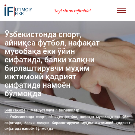
Sayt sinov rejimida!
Ўзбекистонда спорт,
айниқса футбол, нафақат
мусобақа ёки ўйин
сифатида, балки халқни
бирлаштирувчи муҳим
ижтимоий қадрият
сифатида намоён
бўлмоқда
Бош саҳифа
Матбуот учун
Янгиликлар
Ўзбекистонда спорт, айниқса футбол, нафақат мусобақа ёки ўйин
сифатида, балки халқни бирлаштирувчи муҳим ижтимоий қадрият
сифатида намоён бўлмоқда