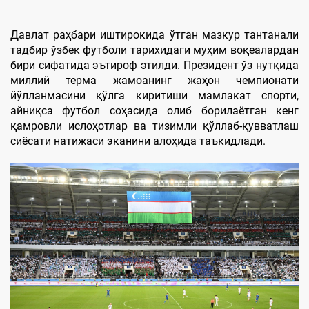
Давлат раҳбари иштирокида ўтган мазкур тантанали
тадбир ўзбек футболи тарихидаги муҳим воқеалардан
бири сифатида эътироф этилди. Президент ўз нутқида
миллий терма жамоанинг жаҳон чемпионати
йўлланмасини қўлга киритиши мамлакат спорти,
айниқса футбол соҳасида олиб борилаётган кенг
қамровли ислоҳотлар ва тизимли қўллаб-қувватлаш
сиёсати натижаси эканини алоҳида таъкидлади.