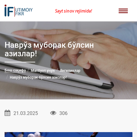
Sayt sinov rejimida!
Наврўз муборак бўлсин
азизлар!
Бош саҳифа
Матбуот учун
Янгиликлар
Наврўз муборак бўлсин азизлар!
21.03.2025
306