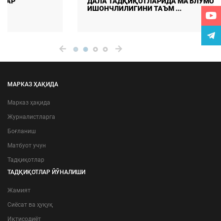
ДАЛА ТАДҚИҚОТЛАРИДА МАЪЛУМОТЛАР СИФАТИ ВА
ИШОНЧЛИЛИГИНИ ТАЪМ ...
МАРКАЗ ҲАҚИДА
Марказ ҳақида
Журналистларга
Боғланиш
Матбуот учун
Тадқиқотлар
ТАДҚИҚОТЛАР ЙЎНАЛИШИ
Жамият
Сиёсат ва ҳуқуқ
Иқтисодиёт