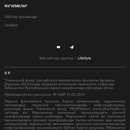
ЯНГИЛИКЛАР
ОАВ биз ҳақимизда
Галерея
Веб-сайтлар яратиш —
LifeStyle
© IF
"Ижтимоий фикр" республика жамоатчилик фикрини ўрганиш
Маркази 2019 йилда нодавлат нотижорат ташкилоти сифатида
Ўзбекистон Республикаси Адлия вазирлигида рўйхатдан ўтган.
Рўйхатдан ўтган гувоҳнома № 268Р 25.03.2019
Марказ фаолиятига тегишли барча материаллар, тадқиқотлар
натижалари, таҳлилий маълумотномалар, инфографикалар,
анонслар фақат “Ижтимоий фикр” РЖФЎМнинг www.ijtiomiyfikr.uz
сайтида ва Марказнинг ижтимоий тармоқлардаги расмий
саҳифаларида эълон қилинади. Марказнинг сайти ва ижтимоий
тармоқлардаги расмий саҳифаларида эълон қилинган ҳар қандай
материаллар, тадқиқотлар натижалари, таҳлилий маълумотномалар,
инфографикалар ва анонсларга бўлган барча ҳуқуқлар Ўзбекистон