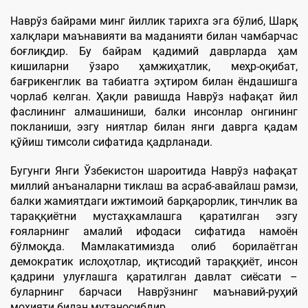
Наврўз байрами минг йиллик тарихга эга бўлиб, Шарқ
халқлари маънавияти ва маданияти билан чамбарчас
боғлиқдир. Бу байрам қадимий даврларда ҳам
кишиларни ўзаро ҳамжиҳатлик, меҳр-оқибат,
бағрикенглик ва табиатга эҳтиром билан ёндашишга
чорлаб келган. Ҳақли равишда Наврўз нафақат йил
фаслининг алмашиниши, балки инсонлар онгининг
покланиши, эзгу ниятлар билан янги даврга қадам
қўйиш тимсоли сифатида қадрланади.
Бугунги Янги Ўзбекистон шароитида Наврўз нафақат
миллий анъаналарни тиклаш ва асраб-авайлаш рамзи,
балки жамиятдаги ижтимоий барқарорлик, тинчлик ва
тараққиётни мустаҳкамлашга қаратилган эзгу
ғояларнинг амалий ифодаси сифатида намоён
бўлмоқда. Мамлакатимизда олиб борилаётган
демократик ислоҳотлар, иқтисодий тараққиёт, инсон
қадрини улуғлашга қаратилган давлат сиёсати –
буларнинг барчаси Наврўзнинг маънавий-руҳий
моҳияти билан мутаносибдир.