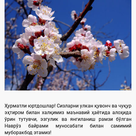
Ҳурматли юртдошлар! Сизларни улкан қувонч ва чуқур
эҳтиром билан халқимиз маънавий ҳаётида алоҳида
ўрин тутувчи, эзгулик ва янгиланиш рамзи бўлган
Наврўз байрами муносабати билан самимий
муборакбод этамиз!