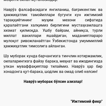
Наврўз фалсафасидаги янгиланиш, бағрикенглик ва
ҳамжиҳатлик тамойиллари бугунги кун ижтимоий
тараққиётининг муҳим мезони сифатида
қаралаётгани халқимиз бирлигини мустаҳкамлашга
хизмат қилмоқда. Ушбу байрам, айниқса, турли
миллат вакиллари яшайдиган, маданиятлараро
мулоқот ривожланаётган Ўзбекистонда умуммиллий
ҳамжиҳатлик тимсолига айланган.
Шу муборак кунда барчангизга тинчлик-хотиржамлик,
оилаларингизга файзу барака, меҳнат ва ижодингизда
улкан муваффақиятлар тилаймиз. Наврўз ҳар бир
хонадонга қут-барака, шодлик ва омад олиб келсин!
Наврўз муборак бўлсин азизлар!
"Ижтимоий фикр"