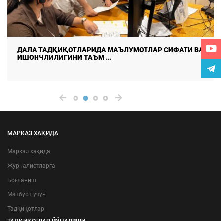
ДАЛА ТАДҚИҚОТЛАРИДА МАЪЛУМОТЛАР СИФАТИ ВА
ИШОНЧЛИЛИГИНИ ТАЪМ ...
МАРКАЗ ҲАҚИДА
Марказ ҳақида
Журналистларга
Боғланиш
Матбуот учун
Тадқиқотлар
ТАДҚИҚОТЛАР ЙЎНАЛИШИ