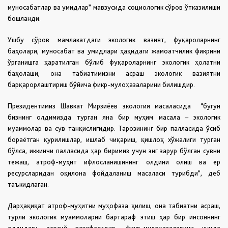
муносабатлар ва умидлар” мавзусида социологик сўров ўтказилиши
бошланди.
Ушбу сўров мамлакатдаги экологик вазият, фуқароларнинг
баҳолари, муносабат ва умидлари ҳақидаги жамоатчилик фикрини
ўрганишга қаратилган бўлиб фуқароларнинг экологик ҳолатни
баҳолаши, она табиатимизни асраш экологик вазиятни
барқарорлаштириш бўйича фикр-мулоҳазаларини билишдир.
Президентимиз Шавкат Мирзиёев экология масаласида “бугун
бизнинг олдимизда турган яна бир муҳим масала – экологик
муаммолар ва сув танқислигидир. Тарозининг бир палласида ўсиб
бораётган қурилишлар, ишлаб чиқариш, қишлоқ хўжалиги турган
бўлса, иккинчи палласида ҳар биримиз учун энг зарур бўлган сувни
тежаш, атроф-муҳит ифлосланишининг олдини олиш ва ер
ресурсларидан оқилона фойдаланиш масаласи турибди”, деб
таъкидлаган.
Дарҳақиқат атроф-муҳитни муҳофаза қилиш, она табиатни асраш,
турли экологик муаммоларни бартараф этиш ҳар бир инсоннинг
олдидаги асосий вазифасидир. фикр-мулоҳазаларини кунда