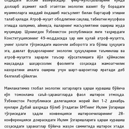
долзарб аҳамият касб этаётган экологик вазият бу борадаги
муаммоларга жиддий ёндашиб масъулият билан бартараф этишни
талаб қилади. Атроф-муҳит ободлигини сақлаш, табиатни муҳофаза
этишда халқимиз, айниқса, ёшларнинг масъулиятини ошириш жуда
муҳимдир. Шунингдек Ўзбекистон республикаси янги таҳрирдаги
Конституциясининг 49-моддасида ҳар ким қулай атроф-муҳитга,
унинг ҳолати тўғрисидаги ишончли ахборотга эга бўлиш ҳуқуқига
эга, давлат фуқароларнинг экологик ҳуқуқларини таъминлаш ва
атроф-муҳитга зарарли таъсир кўрсатилишига йўл қўймаслик
мақсадида шаҳарсозлик фаолияти соҳасида жамоатчилик
назоратини амалга ошириш учун шарт-шароитлар яратади деб
белгилаб қўйилган.
Мамлакатимиз глобал экологик хатарларга қарши курашиш бўйича
кўп томонлама саъй-ҳаракатларда фаол иштирок этмоқда.
Ўзбекистон Республикаси делегацияси жорий йил 1-2 декабрь
кунлари Дубай шаҳрида бўлиб ўтадиган БМТнинг Иқлим ўзгариши
тўғрисидаги ҳадли конвенцияси иштирокчиларининг 28-
конференцияси доирасидаги Иқлим ўзгаришларига қарши курашиш
соҳасидаги ҳаракатлар бўйича жаҳон саммитида иштирок этади.