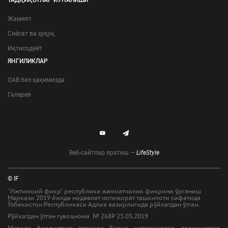
Жамият
Сиёсат ва ҳуқуқ
Иқтисодиёт
ЯНГИЛИКЛАР
ОАВ биз ҳақимизда
Галерея
Веб-сайтлар яратиш —
LifeStyle
© IF
"Ижтимоий фикр" республика жамоатчилик фикрини ўрганиш
Маркази 2019 йилда нодавлат нотижорат ташкилоти сифатида
Ўзбекистон Республикаси Адлия вазирлигида рўйхатдан ўтган.
Рўйхатдан ўтган гувоҳнома № 268Р 25.03.2019
Марказ фаолиятига тегишли барча материаллар, тадқиқотлар