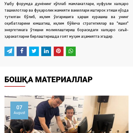
Ушбу форумда дунёнинг кўплаб мамлакатлари, нуфузли халқаро
ташкилотлар ва фуқаролик жамияти вакиллари иштирок этиши кўзда
тутилган бўлиб, иқлим ўзгаришига қарши курашиш ва унинг
оқибатларини юмшатиш, иқлим бўйича стратегиялар ва “яшил”
энергетикага ўтишни молиялаштириш борасидаги халқаро саъй-
ҳаракатларни бирлаштиришда ғоят муҳим аҳамиятга эгадир.
БОШҚА МАТЕРИАЛЛАР
07
August