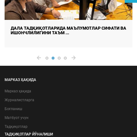
ДАЛА ТАДҚИҚОТЛАРИДА МАЪЛУМОТЛАР СИФАТИ ВА
ИШОНЧЛИЛИГИНИ ТАЪМ ...
МАРКАЗ ҲАҚИДА
Марказ ҳақида
Журналистларга
Боғланиш
Матбуот учун
Тадқиқотлар
ТАДҚИҚОТЛАР ЙЎНАЛИШИ