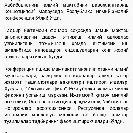
Ҳабибовнанинг илмий мактабини ривожлантириш
концепцияси” мавзусида Республика илмий-амалий
конференция бўлиб ўтди.
Тадбир ижтимоий фанлар соҳасида илмий мактаб
анъаналарини давом эттириш, илмий авлодлар
узвийлигини таъминлаш ҳамда ижтимоий иш
амалиётида инновацион ёндашувларни кенг жорий
этишга қаратилган бўлди.
Конференция ишида мамлакатимизнинг етакчи илмий
муассасалари, вазирлик ва идоралар ҳамда қатор
жамоат ташкилотлари вакиллари иштирок этдилар.
Хусусан, “Ижтимоий фикр” Республика жамоатчилик
фикрини ўрганиш маркази, Ижтимоий ҳимоя миллий
агентлиги, Оила ва хотин-қизлар қўмитаси, Ўзбекистон
Ногиронлар ассотсиатсияси, Республика болалар
ижтимоий мослашув маркази ва бошқа ҳамкор
тузилмалар тадбирнинг фаол иштирокчилари бўлди.