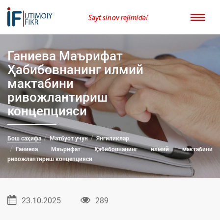
Sayt sinov rejimida!
Ганиева Маърифат
Ҳабибовнанинг илмий
мактабини
ривожлантириш
концепцияси
Бош саҳифа
Матбуот учун
Янгиликлар
Ганиева Маърифат Ҳабибовнанинг илмий мактабини
ривожлантириш концепцияси
23.10.2025
289