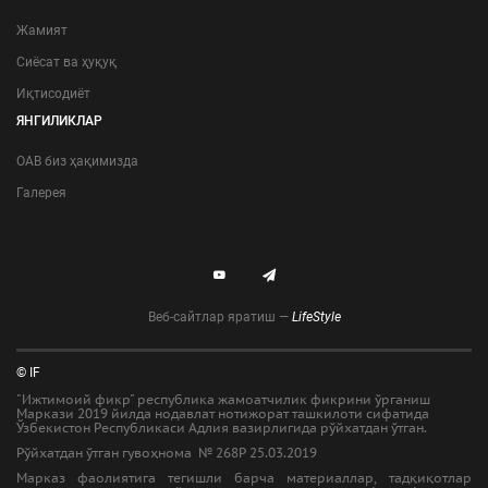
Жамият
Сиёсат ва ҳуқуқ
Иқтисодиёт
ЯНГИЛИКЛАР
ОАВ биз ҳақимизда
Галерея
Веб-сайтлар яратиш —
LifeStyle
© IF
"Ижтимоий фикр" республика жамоатчилик фикрини ўрганиш
Маркази 2019 йилда нодавлат нотижорат ташкилоти сифатида
Ўзбекистон Республикаси Адлия вазирлигида рўйхатдан ўтган.
Рўйхатдан ўтган гувоҳнома № 268Р 25.03.2019
Марказ фаолиятига тегишли барча материаллар, тадқиқотлар