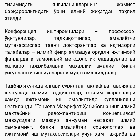
тизимидаги янгиланишларнинг жамият
барқарорлигидаги ўрни илмий жиҳатдан таҳлил
этилди.
Конференция иштирокчилари – профессор-
ўқитувчилар, тадқиқотчилар, амалиётчи
мутахассислар, таянч докторантлар ва иқтидорли
талабалар – илмий фикр алмашув орқали ижтимоий
фанлардаги замонавий методологик ёндашувлар ва
халқаро тажрибаларни маҳаллий амалиёт билан
уйғунлаштириш йўлларини муҳокама қилдилар.
Тадбир якунида илгари сурилган таклиф ва тавсиялар
келгусида илмий тадқиқотлар, таълим жараёнлари
ҳамда ижтимоий иш амалиётида қўлланилиши
белгиланди. “Ганиева Маърифат Ҳабибовнанинг илмий
мактабини ривожлантириш концепцияси”
мавзусидаги мазкур анжуман нафақат илмий
ҳамжамият, балки амалиётчи социологлар ва
ижтимоий иш мутахассислари учун ҳам тажриба ва