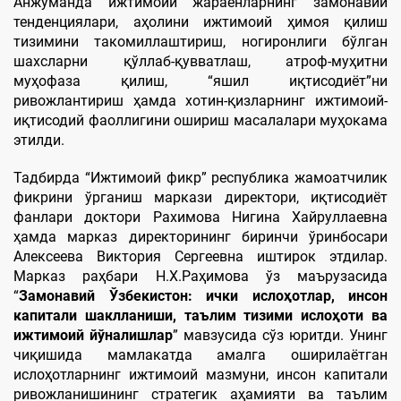
Анжуманда ижтимоий жараёнларнинг замонавий
тенденциялари, аҳолини ижтимоий ҳимоя қилиш
тизимини такомиллаштириш, ногиронлиги бўлган
шахсларни қўллаб-қувватлаш, атроф-муҳитни
муҳофаза қилиш, “яшил иқтисодиёт”ни
ривожлантириш ҳамда хотин-қизларнинг ижтимоий-
иқтисодий фаоллигини ошириш масалалари муҳокама
этилди.
Тадбирда “Ижтимоий фикр” республика жамоатчилик
фикрини ўрганиш маркази директори, иқтисодиёт
фанлари доктори Рахимова Нигина Хайруллаевна
ҳамда марказ директорининг биринчи ўринбосари
Алексеева Виктория Сергеевна иштирок этдилар.
Марказ раҳбари Н.Х.Раҳимова ўз маърузасида
“
Замонавий Ўзбекистон: ички ислоҳотлар, инсон
капитали шаклланиши, таълим тизими ислоҳоти ва
ижтимоий йўналишлар
” мавзусида сўз юритди. Унинг
чиқишида мамлакатда амалга оширилаётган
ислоҳотларнинг ижтимоий мазмуни, инсон капитали
ривожланишининг стратегик аҳамияти ва таълим