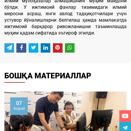
илмий мулоҳазалар алмашишнинг муҳим майдони
бўлди. У ижтимоий фанлар тизимидаги илмий
меросни асраш, янги авлод тадқиқотчилари учун
устувор йўналишларни белгилаш ҳамда мамлакатда
ижтимоий барқарор ривожланишни таъминлашда
муҳим қадам сифатида эътироф этилди.
БОШҚА МАТЕРИАЛЛАР
07
August