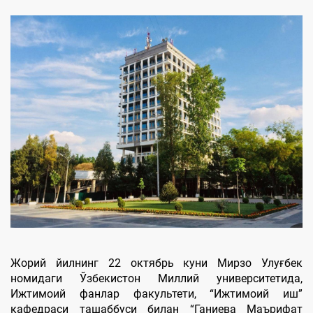
Жорий йилнинг 22 октябрь куни Мирзо Улуғбек
номидаги Ўзбекистон Миллий университетида,
Ижтимоий фанлар факультети, “Ижтимоий иш”
кафедраси ташаббуси билан “Ганиева Маърифат