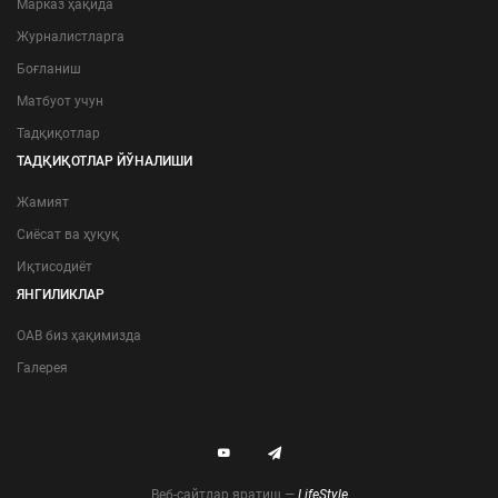
Марказ ҳақида
Журналистларга
Боғланиш
Матбуот учун
Тадқиқотлар
ТАДҚИҚОТЛАР ЙЎНАЛИШИ
Жамият
Сиёсат ва ҳуқуқ
Иқтисодиёт
ЯНГИЛИКЛАР
ОАВ биз ҳақимизда
Галерея
Веб-сайтлар яратиш —
LifeStyle