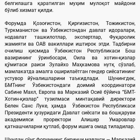
белгилашга қаратилган муҳим мулоқот майдони
бўлиб хизмат қилди.
Форумда Қозоғистон, Қирғизистон, Тожикистон,
Туркманистон ва Ўзбекистондан давлат идоралари,
нодавлат ташкилотлар, экспертлар, Фуқаролик
жамияти ва ОАВ вакиллари иштирок этди. Тадбирни
очилиш қисмида Ўзбекистон Республикаси Бош
вазирининг ўринбосари, Оила ва хотин-қизлар
қўмитаси раиси Зулайхо Маҳкамова нутқ сўзлаб,
мамлакатда амалга оширилаётган гендер сиёсатининг
устувор йўналишларини таъкидлади. Шунингдек,
БМТнинг Ўзбекистондаги доимий координатори
Сабине Махл, Европа ва Марказий Осиё бўйича “БМТ-
Хотин-қизлар” тузилмаси минтақавий директори
Белен Санс Луке, ҳамда Ўзбекистон Республикаси
Президенти ҳузуридаги Давлат сиёсати ва бошқаруви
академияси проректори Алишер Умаровлар
қатнашчиларни қутлаб, форум ишига омад тиладилар.
Шундан сўнг форумнинг биринчи мавзуси — Марказий