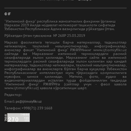
© IF
"Ижтимоий фикр" республика жамоатчилик фикрини ўрганиш
Маркази 2019 йилда нодавлат нотижорат ташкилоти сифатида
Ўзбекистон Республикаси Адлия вазирлигида рўйхатдан ўтган.
Рўйхатдан ўтган гувоҳнома № 268Р 25.03.2019
Марказ фаолиятига тегишли барча материаллар, тадқиқотлар
натижалари, таҳлилий маълумотномалар, инфографикалар,
анонслар фақат “Ижтимоий фикр” РЖФЎМнинг www.ijtiomiyfikr.uz
сайтида ва Марказнинг ижтимоий тармоқлардаги расмий
саҳифаларида эълон қилинади. Марказнинг сайти ва ижтимоий
тармоқлардаги расмий саҳифаларида эълон қилинган ҳар қандай
материаллар, тадқиқотлар натижалари, таҳлилий маълумотномалар,
инфографикалар ва анонсларга бўлган барча ҳуқуқлар Ўзбекистон
Республикасининг интеллектуал мулк тўғрисидаги қонунчилигига
мувофиқ ҳимоя қилинади. Матнли, фото, аудио ва
видеоматериаллардан исталган турда фойдаланилган тақдирда
“Ижтимоий фикр” РЖФЎМга (сайтлар учун - фаол ҳавола
www.ijtimoiyfikr.uz) ҳавола кўрсатилиши шарт.
Редактор:
Email:
ps@ijtimoiyfikr.uz
Tелефон: +998(71) 239 1668