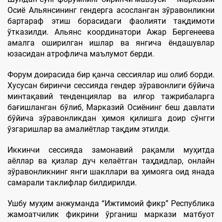
Осиё Альянсининг гендерга асосланган зўравонликни
бартараф этиш борасидаги фаолияти тақдимоти
ўтказилди. Альянс координатори Ажар Бергенеева
амалга оширилган ишлар ва янгича ёндашувлар
юзасидан атрофлича маълумот берди.
Форум доирасида бир қанча сессиялар иш олиб борди.
Хусусан биринчи сессияда гендер зўравонлиги бўйича
минтақавий тенденциялар ва илғор тажрибаларга
бағишланган бўлиб, Марказий Осиёнинг беш давлати
бўйича зўравонликдан ҳимоя қилишга доир сўнгги
ўзгаришлар ва амалиётлар тақдим этилди.
Иккинчи сессияда замонавий рақамли муҳитда
аёллар ва қизлар дуч келаётган таҳдидлар, онлайн
зўравонликнинг янги шакллари ва ҳимояга оид янада
самарали таклифлар билдирилди.
Ушбу муҳим анжуманда “Ижтимоий фикр” Республика
жамоатчилик фикрини ўрганиш маркази матбуот