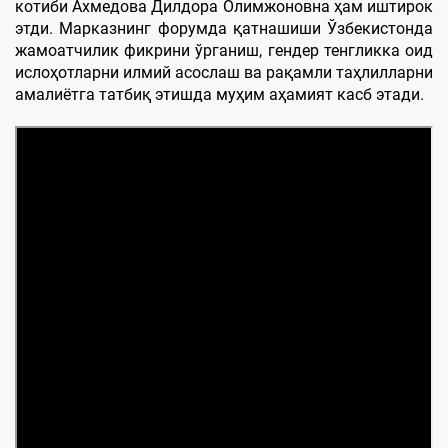
котиби Ахмедова Дилдора Олимжоновна ҳам иштирок
этди. Марказнинг форумда қатнашиши Ўзбекистонда
жамоатчилик фикрини ўрганиш, гендер тенгликка оид
ислоҳотларни илмий асослаш ва рақамли таҳлилларни
амалиётга татбиқ этишда муҳим аҳамият касб этади.