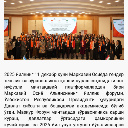
2025 йилнинг 11 декабр куни Марказий Осиёда гендер
тенглик ва зўравонликка қарши кураш соҳасидаги энг
нуфузли минтақавий платформалардан бири
Марказий Осиё Альянсининг йиллик форуми,
Ўзбекистон Республикаси Президенти ҳузуридаги
Давлат сиёсати ва бошқаруви академиясида бўлиб
ўтди. Мазкур Форум минтақада зўравонликка қарши
кураш, давлатлар ўртасидаги ҳамкорликни
кучайтириш ва 2026 йил учун устувор йўналишларни