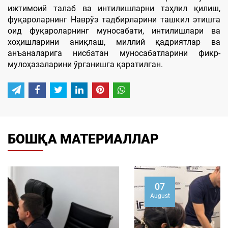
ижтимоий талаб ва интилишларни таҳлил қилиш,
фуқароларнинг Наврўз тадбирларини ташкил этишга
оид фуқароларнинг муносабати, интилишлари ва
хоҳишларини аниқлаш, миллий қадриятлар ва
анъаналарига нисбатан муносабатларини фикр-
мулоҳазаларини ўрганишга қаратилган.
БОШҚА МАТЕРИАЛЛАР
07
August