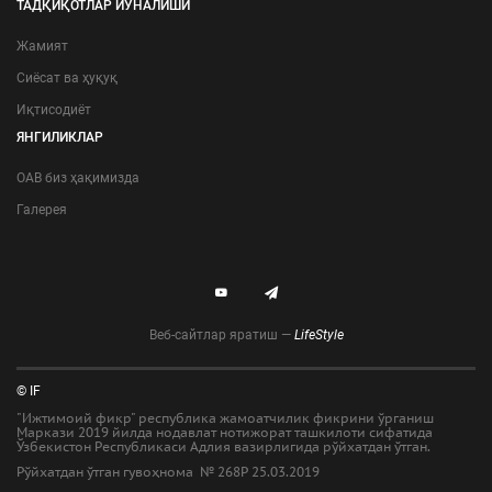
ТАДҚИҚОТЛАР ЙЎНАЛИШИ
Жамият
Сиёсат ва ҳуқуқ
Иқтисодиёт
ЯНГИЛИКЛАР
ОАВ биз ҳақимизда
Галерея
Веб-сайтлар яратиш —
LifeStyle
© IF
"Ижтимоий фикр" республика жамоатчилик фикрини ўрганиш
Маркази 2019 йилда нодавлат нотижорат ташкилоти сифатида
Ўзбекистон Республикаси Адлия вазирлигида рўйхатдан ўтган.
Рўйхатдан ўтган гувоҳнома № 268Р 25.03.2019