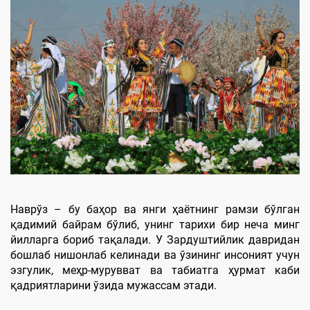
Наврўз – бу баҳор ва янги ҳаётнинг рамзи бўлган
қадимий байрам бўлиб, унинг тарихи бир неча минг
йилларга бориб тақалади. У Зардуштийлик давридан
бошлаб нишонлаб келинади ва ўзининг инсоният учун
эзгулик, меҳр-мурувват ва табиатга ҳурмат каби
қадриятларини ўзида мужассам этади.