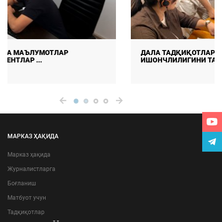
ДАЛА ТАДҚИҚОТЛАРИДА МАЪЛУМОТЛАР СИФАТИ ВА
ИШОНЧЛИЛИГИНИ ТАЪМ ...
МАРКАЗ ҲАҚИДА
Марказ ҳақида
Журналистларга
Боғланиш
Матбуот учун
Тадқиқотлар