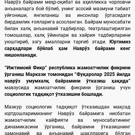
Наврўз байрами меҳр-оқибат ва аҳилликка чорловчи
анъаналарга бой бўлиб, унинг асосий мазмуни табиат
уйғониши, янгиланиш ва инсонлар ўртасидаги
бирдамлик ғояларига асосланган. Байрам муносабати
билан халқ анъанавий тадбирлар, театрлаштирилган
томошалар, халқ ўйинлари ва хайрия тадбирларини
уюштириб, эзгу амалларни тарғиб этади.
Юртимиз
сарҳадлари бўйлаб ҳам Наврўз байрами кенг
нишонланади.
“Ижтимоий Фикр“ республика жамоатчилик фикрини
ўрганиш Маркази томонидан “
Фуқаролар 2025 йилда
наврўз умумхалқ байрамини ўтказиш ҳақида”
мавзусида жамоатчилик фикрини ўрганиш учун
социологик тадқиқот ўтказишни бошлади.
Мазкур социологик тадқиқот ўтказишдан мақсад
юртдошларимизнинг Наврўз байрамига нисбатан
жамоатчилик кайфияти ва муносабатининг
динамикасини ўрганиш, байрамни ўтказишнинг
замонавий ва анъанавий шаклларига бўлган