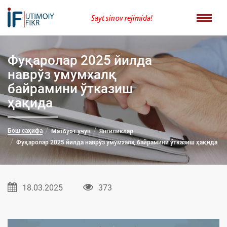
Sayt sinov rejimida!
Фуқаролар 2025 йилда
наврўз умумхалқ
байрамини ўтказиш
ҳақида
Бош саҳифа
Матбуот учун
Янгиликлар
Фуқаролар 2025 йилда наврўз умумхалқ байрамини ўтказиш ҳақида
18.03.2025
373