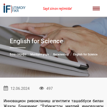
Sayt sinov rejimida!
English for Science
Бош саҳифа
Матбуот учун
Янгиликлар
English for Science
12.06.2024
497
Инновацион ривожланиш агентлиги ташаббуси билан
Жаҳон Банкининг “Ўзбекистон миллий инновацион