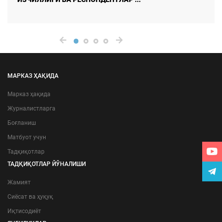
МАРКАЗ ҲАҚИДА
Марказ ҳақида
Журналистларга
Боғланиш
Матбуот учун
Тадқиқотлар
ТАДҚИҚОТЛАР ЙЎНАЛИШИ
Жамият
Сиёсат ва ҳуқуқ
Иқтисодиёт