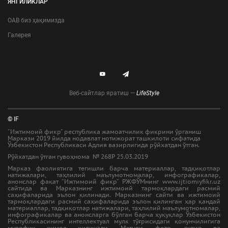
ЯНГИЛИКЛАР
ОАВ биз ҳақимизда
Галерея
Веб-сайтлар яратиш —
LifeStyle
© IF
"Ижтимоий фикр" республика жамоатчилик фикрини ўрганиш
Маркази 2019 йилда нодавлат нотижорат ташкилоти сифатида
Ўзбекистон Республикаси Адлия вазирлигида рўйхатдан ўтган.
Рўйхатдан ўтган гувоҳнома № 268Р 25.03.2019
Марказ фаолиятига тегишли барча материаллар, тадқиқотлар
натижалари, таҳлилий маълумотномалар, инфографикалар,
анонслар фақат “Ижтимоий фикр” РЖФЎМнинг www.ijtiomiyfikr.uz
сайтида ва Марказнинг ижтимоий тармоқлардаги расмий
саҳифаларида эълон қилинади. Марказнинг сайти ва ижтимоий
тармоқлардаги расмий саҳифаларида эълон қилинган ҳар қандай
материаллар, тадқиқотлар натижалари, таҳлилий маълумотномалар,
инфографикалар ва анонсларга бўлган барча ҳуқуқлар Ўзбекистон
Республикасининг интеллектуал мулк тўғрисидаги қонунчилигига