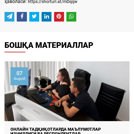
ҳаволаси:
https://shorturl.at/mDqqw
БОШҚА МАТЕРИАЛЛАР
07
August
ДАЛА ТАДҚИҚОТЛАРИДА МАЪЛУМОТЛАР СИФАТИ ВА
ИШОНЧЛИЛИГИНИ ТАЪМ ...