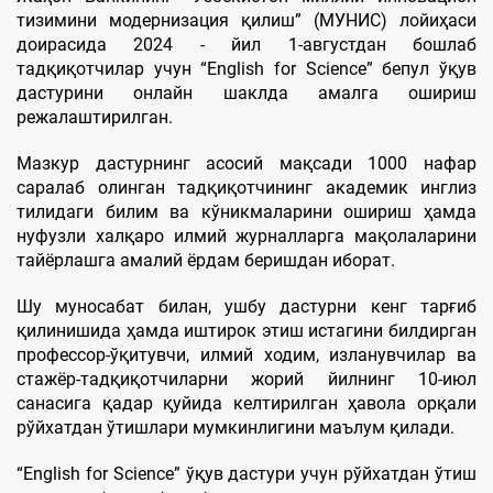
тизимини модернизация қилиш” (МУНИС) лойиҳаси
доирасида 2024 - йил 1-августдан бошлаб
тадқиқотчилар учун “English for Science” бепул ўқув
дастурини онлайн шаклда амалга ошириш
режалаштирилган.
Мазкур дастурнинг асосий мақсади 1000 нафар
саралаб олинган тадқиқотчининг академик инглиз
тилидаги билим ва кўникмаларини ошириш ҳамда
нуфузли халқаро илмий журналларга мақолаларини
тайёрлашга амалий ёрдам беришдан иборат.
Шу муносабат билан, ушбу дастурни кенг тарғиб
қилинишида ҳамда иштирок этиш истагини билдирган
профессор-ўқитувчи, илмий ходим, изланувчилар ва
стажёр-тадқиқотчиларни жорий йилнинг 10-июл
санасига қадар қуйида келтирилган ҳавола орқали
рўйхатдан ўтишлари мумкинлигини маълум қилади.
“English for Science” ўқув дастури учун рўйхатдан ўтиш