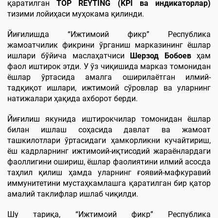
қаратилган
TOP REYTING (KPI ва индикаторлар)
тизими лойиҳаси муҳокама қилинди.
Йиғилишда “Ижтимоий фикр” Республика
жамоатчилик фикрини ўрганиш марказининг ёшлар
ишлари бўйича маслаҳатчиси
Шерзод Бобоев
ҳам
фаол иштирок этди. У ўз чиқишида марказ томонидан
ёшлар ўртасида амалга оширилаётган илмий-
тадқиқот ишлари, ижтимоий сўровлар ва уларнинг
натижалари ҳақида ахборот берди.
Йиғилиш якунида иштирокчилар томонидан ёшлар
билан ишлаш соҳасида давлат ва жамоат
ташкилотлари ўртасидаги ҳамкорликни кучайтириш,
ёш кадрларнинг ижтимоий-иқтисодий жараёнлардаги
фаоллигини ошириш, ёшлар фаолиятини илмий асосда
таҳлил қилиш ҳамда уларнинг ғоявий-мафкуравий
иммунитетини мустаҳкамлашга қаратилган бир қатор
амалий таклифлар ишлаб чиқилди.
Шу тариқа, “Ижтимоий фикр” Республика