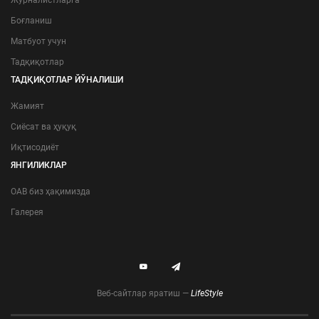
Журналистларга
Боғланиш
Матбуот учун
Тадқиқотлар
ТАДҚИҚОТЛАР ЙЎНАЛИШИ
Жамият
Сиёсат ва ҳуқуқ
Иқтисодиёт
ЯНГИЛИКЛАР
ОАВ биз ҳақимизда
Галерея
Веб-сайтлар яратиш —
LifeStyle