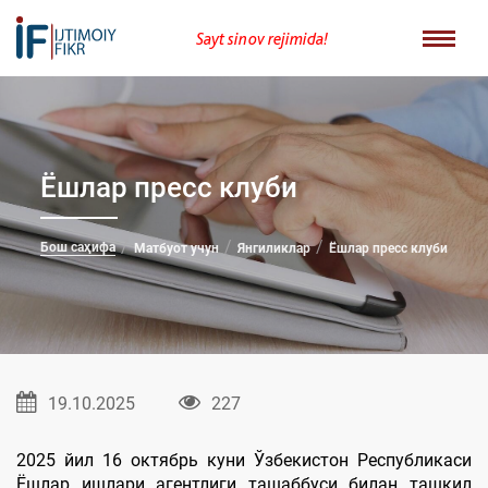
Sayt sinov rejimida!
Ёшлар пресс клуби
Бош саҳифа
Матбуот учун
Янгиликлар
Ёшлар пресс клуби
19.10.2025
227
2025 йил 16 октябрь куни Ўзбекистон Республикаси
Ёшлар ишлари агентлиги ташаббуси билан ташкил