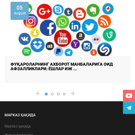
02
August
Д
Умуммиллий бирдамлик: тараққиётнинг мустаҳк
пойдевори
МАРКАЗ ҲАҚИДА
Марказ ҳақида