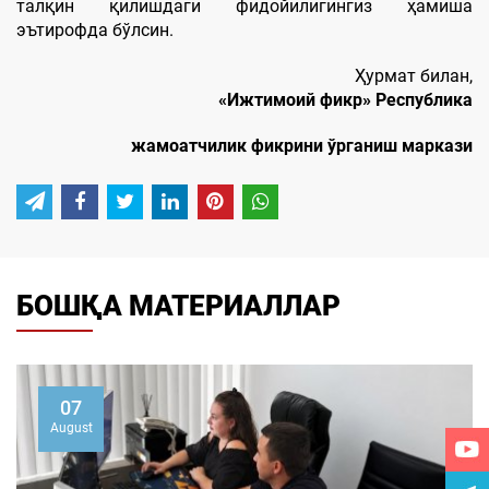
талқин қилишдаги фидойилигингиз ҳамиша
эътирофда бўлсин.
Ҳурмат билан,
«Ижтимоий фикр» Республика
жамоатчилик фикрини ўрганиш маркази
БОШҚА МАТЕРИАЛЛАР
07
August