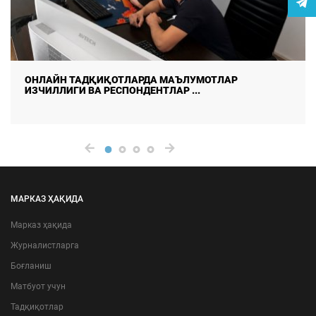
ДАЛА ТАДҚИҚОТЛАРИДА МАЪЛУМОТЛАР СИФАТИ ВА
ИШОНЧЛИЛИГИНИ ТАЪМ ...
МАРКАЗ ҲАҚИДА
Марказ ҳақида
Журналистларга
Боғланиш
Матбуот учун
Тадқиқотлар