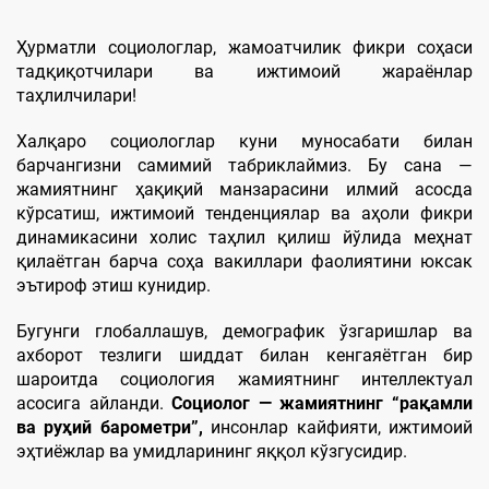
Ҳурматли социологлар, жамоатчилик фикри соҳаси
тадқиқотчилари ва ижтимоий жараёнлар
таҳлилчилари!
Халқаро социологлар куни муносабати билан
барчангизни самимий табриклаймиз. Бу сана —
жамиятнинг ҳақиқий манзарасини илмий асосда
кўрсатиш, ижтимоий тенденциялар ва аҳоли фикри
динамикасини холис таҳлил қилиш йўлида меҳнат
қилаётган барча соҳа вакиллари фаолиятини юксак
эътироф этиш кунидир.
Бугунги глобаллашув, демографик ўзгаришлар ва
ахборот тезлиги шиддат билан кенгаяётган бир
шароитда социология жамиятнинг интеллектуал
асосига айланди.
Социолог — жамиятнинг “рақамли
ва руҳий барометри”
,
инсонлар кайфияти, ижтимоий
эҳтиёжлар ва умидларининг яққол кўзгусидир.