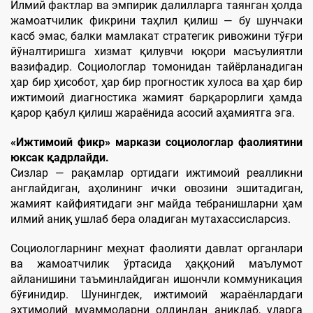
Илмий фактлар ва эмпирик далилларга таянган ҳолда
жамоатчилик фикрини таҳлил қилиш — бу шунчаки
касб эмас, балки мамлакат стратегик ривожини тўғри
йўналтиришга хизмат қилувчи юқори масъулиятли
вазифадир. Социологлар томонидан тайёрланадиган
ҳар бир ҳисобот, ҳар бир прогностик хулоса ва ҳар бир
ижтимоий диагностика жамият барқарорлиги ҳамда
қарор қабул қилиш жараёнида асосий аҳамиятга эга.
«Ижтимоий фикр» маркази социологлар фаолиятини
юксак қадрлайди.
Сизлар — рақамлар ортидаги ижтимоий реалликни
англайдиган, аҳолининг ички овозини эшитадиган,
жамият кайфиятидаги энг майда тебранишларни ҳам
илмий аниқ ушлаб бера оладиган мутахассисларсиз.
Социологларнинг меҳнат фаолияти давлат органлари
ва жамоатчилик ўртасида ҳаққоний маълумот
айланишини таъминлайдиган ишончли коммуникация
бўғинидир. Шунингдек, ижтимоий жараёнлардаги
эҳтимолий муаммоларни олдиндан аниқлаб, уларга