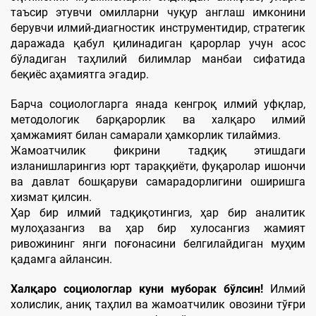
таъсир этувчи омилларни чуқур англаш имконини
берувчи илмий-диагностик инструментидир, стратегик
даражада қабул қилинадиган қарорлар учун асос
бўладиган таҳлилий билимлар манбаи сифатида
беқиёс аҳамиятга эгадир.
Барча социологларга янада кенгроқ илмий уфқлар,
методологик барқарорлик ва халқаро илмий
ҳамжамият билан самарали ҳамкорлик тилаймиз.
Жамоатчилик фикрини тадқиқ этишдаги
изланишларингиз юрт тараққиёти, фуқаролар ишончи
ва давлат бошқаруви самарадорлигини оширишга
хизмат қилсин.
Ҳар бир илмий тадқиқотингиз, ҳар бир аналитик
мулоҳазангиз ва ҳар бир хулосангиз жамият
ривожининг янги поғонасини белгилайдиган муҳим
қадамга айлансин.
Халқаро социологлар куни муборак бўлсин!
Илмий
холислик, аниқ таҳлил ва жамоатчилик овозини тўғри