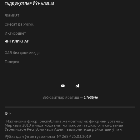
ТАДҚИҚОТЛАР ЙЎНАЛИШИ
Жамият
Сиёсат ва ҳуқуқ
Иқтисодиёт
ЯНГИЛИКЛАР
ОАВ биз ҳақимизда
Галерея
Веб-сайтлар яратиш —
LifeStyle
© IF
"Ижтимоий фикр" республика жамоатчилик фикрини ўрганиш
Маркази 2019 йилда нодавлат нотижорат ташкилоти сифатида
Ўзбекистон Республикаси Адлия вазирлигида рўйхатдан ўтган.
Рўйхатдан ўтган гувоҳнома № 268Р 25.03.2019