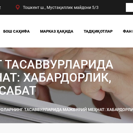
z
Тошкент ш., Мустақиллик майдони 5/3
БОШ САҲИФА
МАРКАЗ ҲАҚИДА
ТАДҚИҚОТЛАР
ФАН 
БИЗНИНГ ЮТУҚЛАРИМИЗ
ЖАМИЯТ
РАҲБАРИЯТ
СИЁСАТ ВА ҲУҚУҚ
 ТАСАВВУРЛАРИДА
МАРКАЗ ТУЗИЛМАСИ
ИҚТИСОДИЁТ
DIGITAL СОЦИОЛОГИ
АТ: ХАБАРДОРЛИК,
САБАТ
ОЛАРНИНГ ТАСАВВУРЛАРИДА МАЖБУРИЙ МЕҲНАТ: ХАБАРДОРЛИ