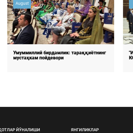
July
"ИЖТИМОИЙ ФИКР" РЖФЎМ ХАЛҚАРО
КОНФЕРЕНЦИЯ ИШИДА ИШТИРОК ЭТДИ
ҚОТЛАР ЙЎНАЛИШИ
ЯНГИЛИКЛАР