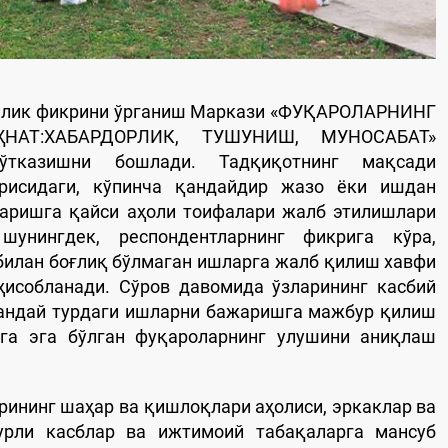
илик фикрини ўрганиш Маркази «ФУҚАРОЛАРНИНГ
НАТ:ХАБАРДОРЛИК, ТУШУНИШ, МУНОСАБАТ»
 ўтказишни бошлади. Тадқиқотнинг мақсади
рисидаги, кўпинча қандайдир жазо ёки ишдан
аришга қайси аҳоли тоифалари жалб этилишлари
шунингдек, респондентларнинг фикрига кўра,
билан боғлиқ бўлмаган ишларга жалб қилиш хавфи
ҳисобланади. Сўров давомида ўзларининг касбий
қандай турдаги ишларни бажаришга мажбур қилиш
га эга бўлган фуқароларнинг улушини аниқлаш
ининг шаҳар ва қишлоқлари аҳолиси, эркаклар ва
урли касблар ва ижтимоий табақаларга мансуб