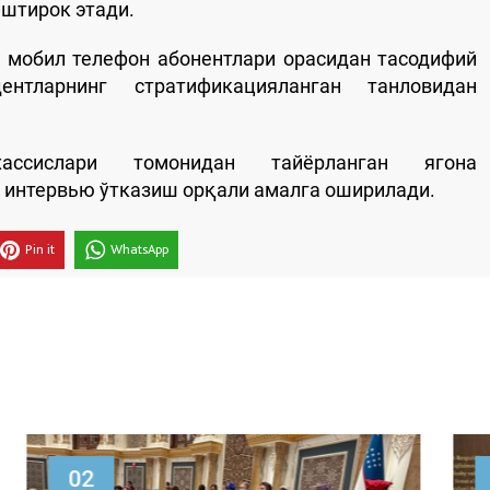
иштирок этади.
 мобил телефон абонентлари орасидан тасодифий
нтларнинг стратификацияланган танловидан
ссислари томонидан тайёрланган ягона
 интервью ўтказиш орқали амалга оширилади.
Pin it
WhatsApp
30