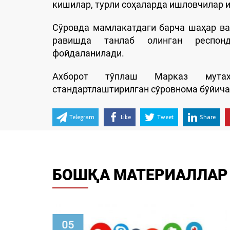
кишилар, турли соҳаларда ишловчилар 
Сўровда мамлакатдаги барча шаҳар ва
равишда танлаб олинган респонде
фойдаланилади.
Ахборот тўплаш Марказ мутаха
стандартлаштирилган сўровнома бўйича
Telegram
Like
Tweet
Share
БОШҚА МАТЕРИАЛЛАР
02