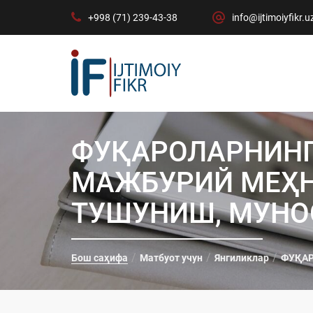
+998 (71) 239-43-38
info@ijtimoiyfikr.u
ФУҚАРОЛАРНИНГ
МАЖБУРИЙ МЕҲН
ТУШУНИШ, МУНО
Бош саҳифа
Матбуот учун
Янгиликлар
ФУҚАР