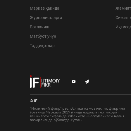
Марказ ҳақида
Жамия
Журналистларга
Сиёсат 
Боғланиш
Иқтисо
Матбуот учун
Тадқиқотлар
© IF
"Ижтимоий фикр" республика жамоатчилик фикрини
ўрганиш Маркази 2019 йилда нодавлат нотижорат
ташкилоти сифатида Ўзбекистон Республикаси Адлия
вазирлигида рўйхатдан ўтган.