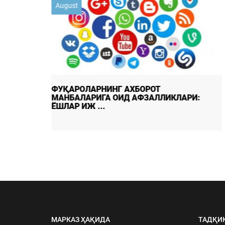
August
Умуммиллий бирдамлик: тараққиётнинг
РИ:
мустаҳкам пойдевори
МАРКАЗ ҲАҚИДА
ТАДҚИ