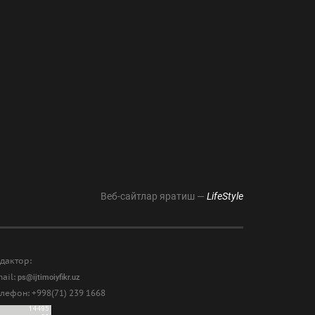
Веб-сайтлар яратиш —
LifeStyle
дактор:
ail:
ps@ijtimoiyfikr.uz
лефон: +998(71) 239 1668