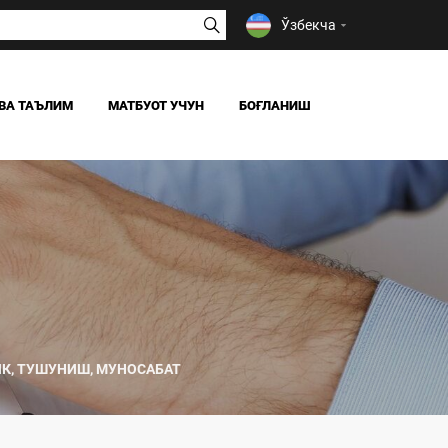
Ўзбекча
ВА ТАЪЛИМ
МАТБУОТ УЧУН
БОҒЛАНИШ
ЯНГИЛИКЛАР
ОАВ БИЗ ҲАҚИМИЗДА
Я
К, ТУШУНИШ, МУНОСАБАТ