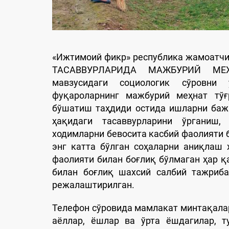
«Ижтимоий фикр» республика жамоатч
ТАСАВВУРЛАРИДА МАЖБУРИЙ МЕҲ
мавзусидаги социологик сўровни
фуқароларнинг мажбурий меҳнат тўғ
бўшатиш таҳдиди остида ишларни баж
ҳақидаги тасаввурларини ўрганиш, 
ходимларни бевосита касбий фаолияти 
энг катта бўлган соҳаларни аниқлаш 
фаолияти билан боғлиқ бўлмаган ҳар 
билан боғлиқ шахсий салбий тажриба
режалаштирилган.
Телефон сўровида мамлакат минтақалар
аёллар, ёшлар ва ўрта ёшдагилар, т