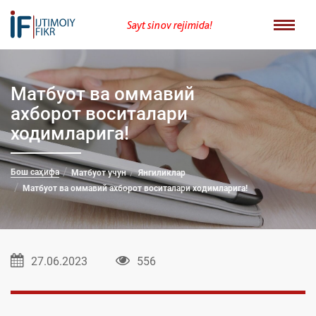
Sayt sinov rejimida!
Матбуот ва оммавий
ахборот воситалари
ходимларига!
Бош саҳифа
Матбуот учун
Янгиликлар
Матбуот ва оммавий ахборот воситалари ходимларига!
27.06.2023
556