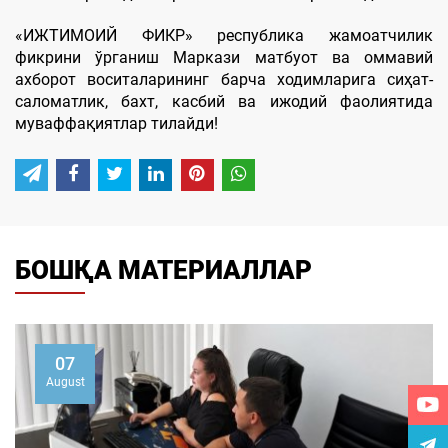
«ИЖТИМОИЙ ФИКР» республика жамоатчилик
фикрини ўрганиш Маркази матбуот ва оммавий
ахборот воситаларининг барча ходимларига сиҳат-
саломатлик, бахт, касбий ва ижодий фаолиятида
муваффақиятлар тилайди!
БОШҚА МАТЕРИАЛЛАР
07
August