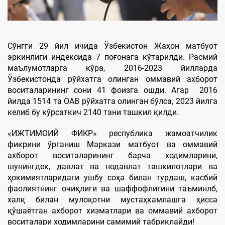
Сўнгги 29 йил ичида Ўзбекистон Жаҳон матбуот
эркинлиги индексида 7 поғонага кўтарилди. Расмий
маълумотларга кўра, 2016-2023 йилларда
Ўзбекистонда рўйхатга олинган оммавий ахборот
воситаларининг сони 41 фоизга ошди. Агар 2016
йилда 1514 та ОАВ рўйхатга олинган бўлса, 2023 йилга
келиб бу кўрсаткич 2140 тани ташкил қилди.
«ИЖТИМОИЙ ФИКР» республика жамоатчилик
фикрини ўрганиш Маркази матбуот ва оммавий
ахборот воситаларининг барча ходимларини,
шунингдек, давлат ва нодавлат ташкилотлари ва
ҳокимиятларидаги ушбу соҳа билан турдаш, касбий
фаолиятнинг очиқлиги ва шаффофлигини таъминлб,
халқ билан мулоқотни мустаҳкамлашга ҳисса
қўшаётган ахборот хизматлари ва оммавий ахборот
воситалари ходимларини самимий табриклайди!