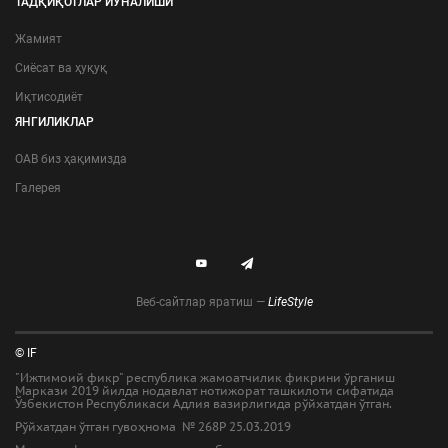
ТАДҚИҚОТЛАР ЙЎНАЛИШИ
Жамият
Сиёсат ва ҳуқуқ
Иқтисодиёт
ЯНГИЛИКЛАР
ОАВ биз ҳақимизда
Галерея
Веб-сайтлар яратиш —
LifeStyle
© IF
"Ижтимоий фикр" республика жамоатчилик фикрини ўрганиш
Маркази 2019 йилда нодавлат нотижорат ташкилоти сифатида
Ўзбекистон Республикаси Адлия вазирлигида рўйхатдан ўтган.
Рўйхатдан ўтган гувоҳнома № 268Р 25.03.2019