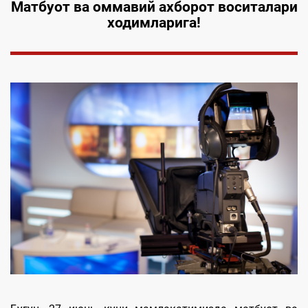
Матбуот ва оммавий ахборот воситалари
ходимларига!