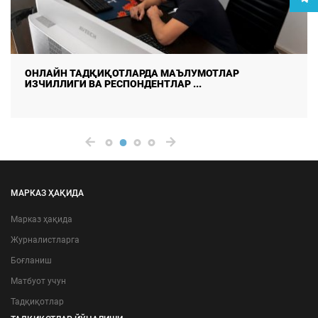
ОНЛАЙН ТАДҚИҚОТЛАРДА МАЪЛУМОТЛАР
ИЗЧИЛЛИГИ ВА РЕСПОНДЕНТЛАР ...
МАРКАЗ ҲАҚИДА
Марказ ҳақида
Журналистларга
Боғланиш
Матбуот учун
Тадқиқотлар