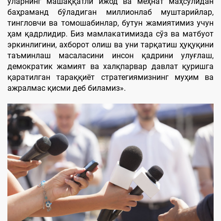
уларнинг машаққатли ижод ва меҳнат маҳсулидан
баҳраманд бўладиган миллионлаб муштарийлар,
тингловчи ва томошабинлар, бутун жамиятимиз учун
ҳам қадрлидир. Биз мамлакатимизда сўз ва матбуот
эркинлигини, ахборот олиш ва уни тарқатиш ҳуқуқини
таъминлаш масаласини инсон қадрини улуғлаш,
демократик жамият ва халқпарвар давлат қуришга
қаратилган тараққиёт стратегиямизнинг муҳим ва
ажралмас қисми деб биламиз».