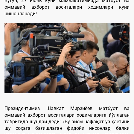
Бугун, 27 июнь куни мамлакатимизда матбуот ва
оммавий ахборот воситалари ходимлари куни
нишонланади!
Президентимиз Шавкат Мирзиёев матбуот ва
оммавий ахборот воситалари ходимларига йўллаган
табригида шундай деди: «Бу айём нафақат ўз ҳаётини
шу соҳага бағишлаган фидойи инсонлар, балки