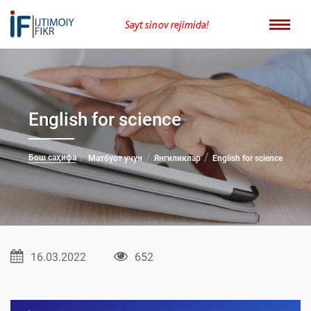
Sayt sinov rejimida!
English for science
Бош саҳифа
Матбуот учун
Янгиликлар
English for science
16.03.2022
652