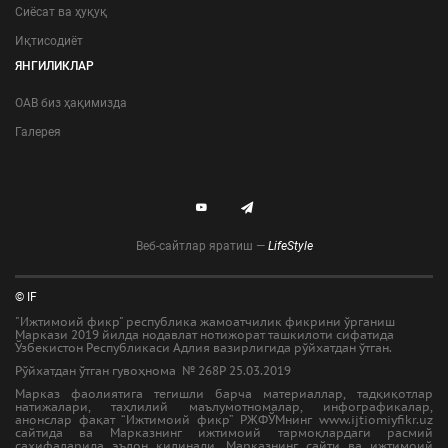
Сиёсат ва ҳуқуқ
Иқтисодиёт
ЯНГИЛИКЛАР
ОАВ биз ҳақимизда
Галерея
Веб-сайтлар яратиш —
LifeStyle
© IF
"Ижтимоий фикр" республика жамоатчилик фикрини ўрганиш
Маркази 2019 йилда нодавлат нотижорат ташкилоти сифатида
Ўзбекистон Республикаси Адлия вазирлигида рўйхатдан ўтган.
Рўйхатдан ўтган гувоҳнома № 268Р 25.03.2019
Марказ фаолиятига тегишли барча материаллар, тадқиқотлар
натижалари, таҳлилий маълумотномалар, инфографикалар,
анонслар фақат “Ижтимоий фикр” РЖФЎМнинг www.ijtiomiyfikr.uz
сайтида ва Марказнинг ижтимоий тармоқлардаги расмий
саҳифаларида эълон қилинади. Марказнинг сайти ва ижтимоий