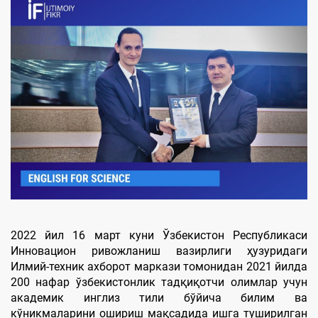
2022 йил 16 март куни Ўзбекистон Республикаси
Инновацион ривожланиш вазирлиги ҳузуридаги
Илмий-техник ахборот маркази томонидан 2021 йилда
200 нафар ўзбекистонлик тадқиқотчи олимлар учун
академик инглиз тили бўйича билим ва
кўникмаларини ошириш мақсадида ишга туширилган