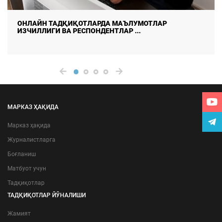
ДАЛА ТАДҚИҚОТЛАРИДА МАЪЛУМОТЛАР СИФА
ИШОНЧЛИЛИГИНИ ТАЪМ ...
МАРКАЗ ҲАҚИДА
Марказ ҳақида
Журналистларга
Боғланиш
Матбуот учун
Тадқиқотлар
ТАДҚИҚОТЛАР ЙЎНАЛИШИ
Жамият