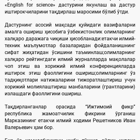
«English for science» дастурини якунлаш ва дастур
иштирокчиларини тақдирлаш маросими бўлиб ўтди.
Дастурнинг асосий мақсади қуйидаги вазифаларни
амалга ошириш ҳисобига ўзбекистонлик олимларнинг
халқаро даражага чиқиши ҳисобланади:етакчи илмий-
техник маълумотлар базаларидан фойдаланишнинг
сифат жиҳатидан ўсишини таъминлаш;олимларнинг
халқаро рейтингдаги илмий журналларда мақолалар
чоп этиш ва хорижий илмий конференцияларда
иштирок этиш фаоллигини ошириш;олимларнинг ўз
тадқиқотлари натижаларини тижоратлаштириш учун
хорижий молиялаштириш манбаларини (грантларини)
излашдаги фаоллигини ошириш.
Тақдирланганлар орасида “Ижтимоий фикр”
республика жамоатчилик фикрини ўрганиш
Марказининг етакчи илмий ходими Решетников Иван
Валерьевич ҳам бор.