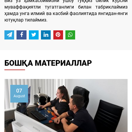
Биз ўз ҳамкасбимизни ушбу тўққиз ойлик курсни
муваффақиятли тугатганлиги билан табриклаймиз
ҳамда унга илмий ва касбий фаолиятида янгидан-янги
ютуқлар тилаймиз.
БОШҚА МАТЕРИАЛЛАР
07
August