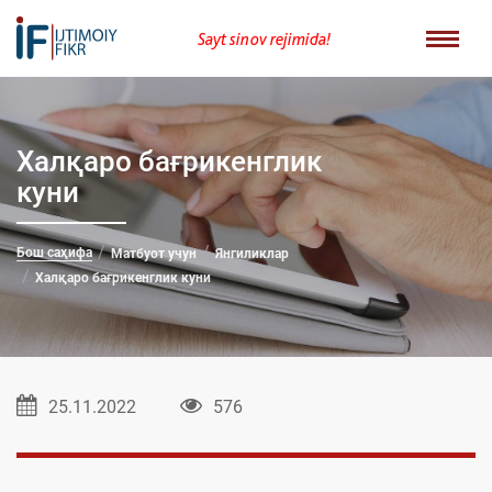
Sayt sinov rejimida!
Халқаро бағрикенглик
куни
Бош саҳифа
Матбуот учун
Янгиликлар
Халқаро бағрикенглик куни
25.11.2022
576