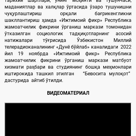
тарихий шартлари, унинг моҳияти ва тушунчаси,
маданиятлар ва халқлар ўртасида ўзаро тушунишни
чуқурлаштириш орқали бағрикенгликни
шакллантириш ҳамда «Ижтимоий фикр» Республика
жамоатчилик фикрини ўрганиш маркази томонидан
ўтказилган социологик тадқиқотларнинг асосий
натижалари тўғрисида Ўзбекистон Миллий
телерадиоканалининг «Дунё бўйлаб» каналидаги 2022
йил 19 ноябрда «Ижтимоий фикр» Республика
жамоатчилик фикрини ўрганиш маркази матбуот
хизмати раҳбари ва студиянинг бошқа меҳмонлари
иштирокида ташкил этилган “Бевосита мулоқот”
дастурида айтиб ўтилди.
ВИДЕОМАТЕРИАЛ