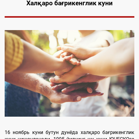
Халқаро бағрикенглик куни
16 ноябрь куни бутун дунёда халқаро бағрикенглик