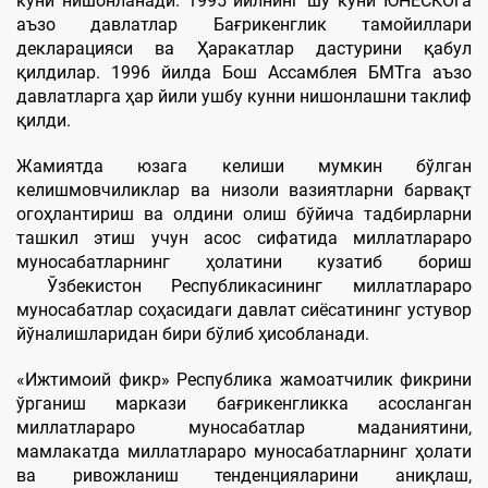
куни нишонланади. 1995 йилнинг шу куни ЮНЕСКОга
аъзо давлатлар Бағрикенглик тамойиллари
декларацияси ва Ҳаракатлар дастурини қабул
қилдилар. 1996 йилда Бош Ассамблея БМТга аъзо
давлатларга ҳар йили ушбу кунни нишонлашни таклиф
қилди.
Жамиятда юзага келиши мумкин бўлган
келишмовчиликлар ва низоли вазиятларни барвақт
огоҳлантириш ва олдини олиш бўйича тадбирларни
ташкил этиш учун асос сифатида миллатлараро
муносабатларнинг ҳолатини кузатиб бориш
Ўзбекистон Республикасининг миллатлараро
муносабатлар соҳасидаги давлат сиёсатининг устувор
йўналишларидан бири бўлиб ҳисобланади.
«Ижтимоий фикр» Республика жамоатчилик фикрини
ўрганиш маркази бағрикенгликка асосланган
миллатлараро муносабатлар маданиятини,
мамлакатда миллатлараро муносабатларнинг ҳолати
ва ривожланиш тенденцияларини аниқлаш,