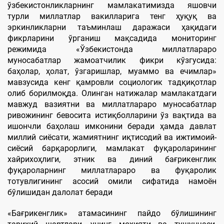
ўзбекистонликларнинг мамлакатимизда яшовчи
турли миллатлар вакилларига тенг ҳуқуқ ва
эркинликларни таъминлаш даражаси ҳақидаги
фикрларини ўрганиш мақсадида мониторинг
режимида «Ўзбекистонда миллатлараро
муносабатлар жамоатчилик фикри кўзгусида:
баҳолар, ҳолат, ўзгаришлар, муаммо ва ечимлар»
мавзусида кенг қамровли социологик тадқиқотлар
олиб борилмоқда. Олинган натижалар мамлакатдаги
мавжуд вазиятни ва миллатлараро муносабатлар
ривожининг бевосита истиқболларини ўз вақтида ва
ишончли баҳолаш имконини беради ҳамда давлат
миллий сиёсати, жамиятнинг иқтисодий ва ижтимоий-
сиёсий барқарорлиги, мамлакат фуқароларининг
хайрихоҳлиги, этник ва диний бағрикенглик
фуқароларнинг миллатлараро ва фуқаролик
тотувлигининг асосий омили сифатида намоён
бўлишидан далолат беради
«Бағрикенглик» атамасининг пайдо бўлишининг