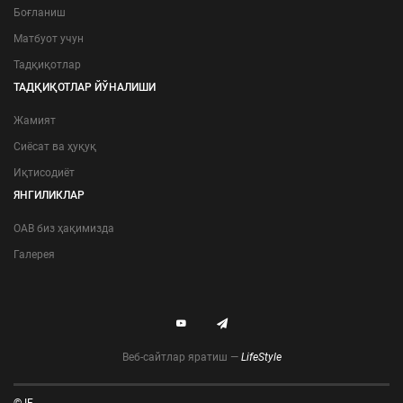
Боғланиш
Матбуот учун
Тадқиқотлар
ТАДҚИҚОТЛАР ЙЎНАЛИШИ
Жамият
Сиёсат ва ҳуқуқ
Иқтисодиёт
ЯНГИЛИКЛАР
ОАВ биз ҳақимизда
Галерея
Веб-сайтлар яратиш —
LifeStyle