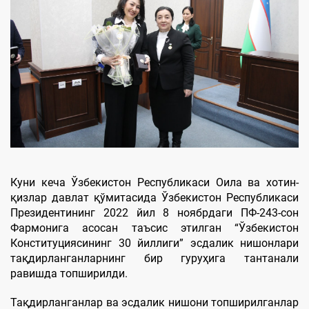
Куни кеча Ўзбекистон Республикаси Оила ва хотин-
қизлар давлат қўмитасида Ўзбекистон Республикаси
Президентининг 2022 йил 8 ноябрдаги ПФ-243-сон
Фармонига асосан таъсис этилган “Ўзбекистон
Конституциясининг 30 йиллиги” эсдалик нишонлари
тақдирланганларнинг бир гуруҳига тантанали
равишда топширилди.
Тақдирланганлар ва эсдалик нишони топширилганлар