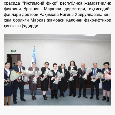
орасида “Ижтимоий фикр” республика жамоатчилик
фикрини ўрганиш Маркази директори, иқтисодиёт
фанлари доктори Раҳимова Нигина Хайруллаевнанинг
ҳам борлиги Марказ жамоаси қалбини фахр-ифтихор
ҳиссига тўлдирди.