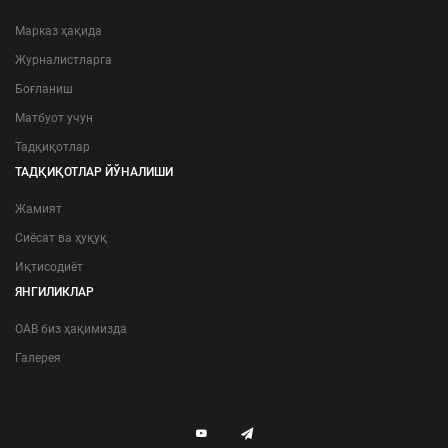
Марказ ҳақида
Журналистларга
Боғланиш
Матбуот учун
Тадқиқотлар
ТАДҚИҚОТЛАР ЙЎНАЛИШИ
Жамият
Сиёсат ва ҳуқуқ
Иқтисодиёт
ЯНГИЛИКЛАР
ОАВ биз ҳақимизда
Галерея