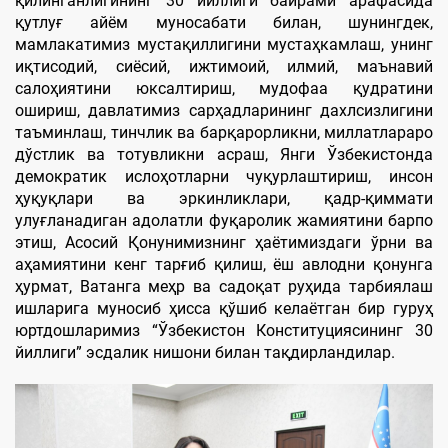
қилинганлигининг 30 йиллиги байрами арафасида
қутлуғ айём муносабати билан, шунингдек,
мамлакатимиз мустақиллигини мустаҳкамлаш, унинг
иқтисодий, сиёсий, ижтимоий, илмий, маънавий
салоҳиятини юксалтириш, мудофаа қудратини
ошириш, давлатимиз сарҳадларининг дахлсизлигини
таъминлаш, тинчлик ва барқарорликни, миллатлараро
дўстлик ва тотувликни асраш, Янги Ўзбекистонда
демократик ислоҳотларни чуқурлаштириш, инсон
ҳуқуқлари ва эркинликлари, қадр-қиммати
улуғланадиган адолатли фуқаролик жамиятини барпо
этиш, Асосий Қонунимизнинг ҳаётимиздаги ўрни ва
аҳамиятини кенг тарғиб қилиш, ёш авлодни қонунга
ҳурмат, Ватанга меҳр ва садоқат руҳида тарбиялаш
ишларига муносиб ҳисса қўшиб келаётган бир гуруҳ
юртдошларимиз “Ўзбекистон Конституциясининг 30
йиллиги” эсдалик нишони билан тақдирландилар.