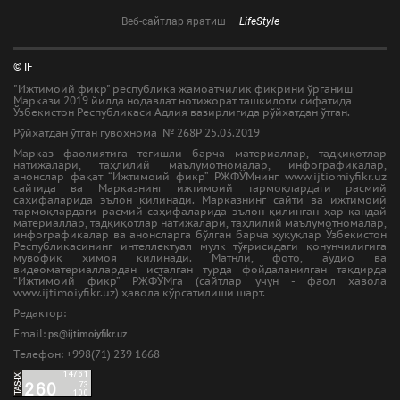
Веб-сайтлар яратиш —
LifeStyle
© IF
"Ижтимоий фикр" республика жамоатчилик фикрини ўрганиш
Маркази 2019 йилда нодавлат нотижорат ташкилоти сифатида
Ўзбекистон Республикаси Адлия вазирлигида рўйхатдан ўтган.
Рўйхатдан ўтган гувоҳнома № 268Р 25.03.2019
Марказ фаолиятига тегишли барча материаллар, тадқиқотлар
натижалари, таҳлилий маълумотномалар, инфографикалар,
анонслар фақат “Ижтимоий фикр” РЖФЎМнинг www.ijtiomiyfikr.uz
сайтида ва Марказнинг ижтимоий тармоқлардаги расмий
саҳифаларида эълон қилинади. Марказнинг сайти ва ижтимоий
тармоқлардаги расмий саҳифаларида эълон қилинган ҳар қандай
материаллар, тадқиқотлар натижалари, таҳлилий маълумотномалар,
инфографикалар ва анонсларга бўлган барча ҳуқуқлар Ўзбекистон
Республикасининг интеллектуал мулк тўғрисидаги қонунчилигига
мувофиқ ҳимоя қилинади. Матнли, фото, аудио ва
видеоматериаллардан исталган турда фойдаланилган тақдирда
“Ижтимоий фикр” РЖФЎМга (сайтлар учун - фаол ҳавола
www.ijtimoiyfikr.uz) ҳавола кўрсатилиши шарт.
Редактор:
Email:
ps@ijtimoiyfikr.uz
Tелефон: +998(71) 239 1668