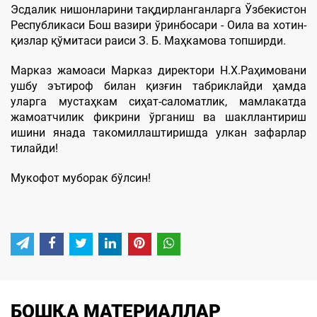
Эсдалик нишонларини тақдирланганларга Ўзбекистон
Республикаси Бош вазири ўринбосари - Оила ва хотин-
қизлар қўмитаси раиси З. Б. Маҳкамова топширди.
Марказ жамоаси Марказ директори Н.Х.Раҳимовани
ушбу эътироф билан қизғин табриклайди ҳамда
уларга мустаҳкам сиҳат-саломатлик, мамлакатда
жамоатчилик фикрини ўрганиш ва шакллантириш
ишини янада такомиллаштиришда улкан зафарлар
тилайди!
Мукофот муборак бўлсин!
БОШҚА МАТЕРИАЛЛАР