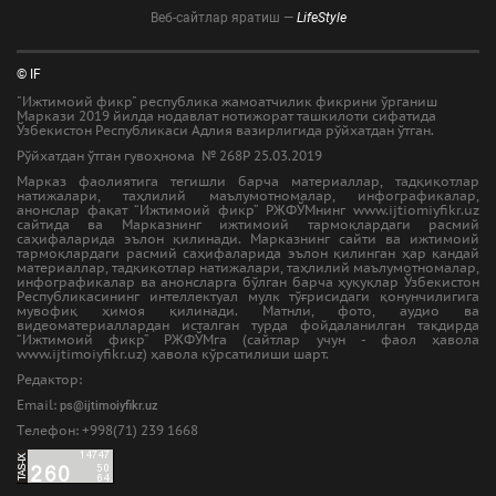
Веб-сайтлар яратиш —
LifeStyle
© IF
"Ижтимоий фикр" республика жамоатчилик фикрини ўрганиш
Маркази 2019 йилда нодавлат нотижорат ташкилоти сифатида
Ўзбекистон Республикаси Адлия вазирлигида рўйхатдан ўтган.
Рўйхатдан ўтган гувоҳнома № 268Р 25.03.2019
Марказ фаолиятига тегишли барча материаллар, тадқиқотлар
натижалари, таҳлилий маълумотномалар, инфографикалар,
анонслар фақат “Ижтимоий фикр” РЖФЎМнинг www.ijtiomiyfikr.uz
сайтида ва Марказнинг ижтимоий тармоқлардаги расмий
саҳифаларида эълон қилинади. Марказнинг сайти ва ижтимоий
тармоқлардаги расмий саҳифаларида эълон қилинган ҳар қандай
материаллар, тадқиқотлар натижалари, таҳлилий маълумотномалар,
инфографикалар ва анонсларга бўлган барча ҳуқуқлар Ўзбекистон
Республикасининг интеллектуал мулк тўғрисидаги қонунчилигига
мувофиқ ҳимоя қилинади. Матнли, фото, аудио ва
видеоматериаллардан исталган турда фойдаланилган тақдирда
“Ижтимоий фикр” РЖФЎМга (сайтлар учун - фаол ҳавола
www.ijtimoiyfikr.uz) ҳавола кўрсатилиши шарт.
Редактор:
Email:
ps@ijtimoiyfikr.uz
Tелефон: +998(71) 239 1668