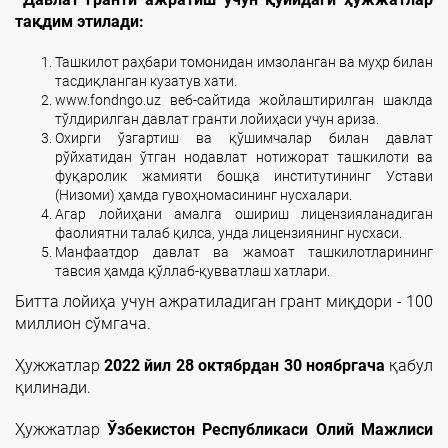
тақдим этилади:
Ташкилот раҳбари томонидан имзоланган ва муҳр билан
тасдиқланган кузатув хати.
www.fоndngo.uz веб-сайтида жойлаштирилган шаклда
тўлдирилган давлат гранти лойиҳаси учун ариза.
Охирги ўзгартиш ва қўшимчалар билан давлат
рўйхатидан ўтган нодавлат нотижорат ташкилоти ва
фуқаролик жамияти бошқа институтининг Устави
(Низоми) ҳамда гувоҳномасининг нусхалари.
Агар лойиҳани амалга ошириш лицензияланадиган
фаолиятни талаб қилса, унда лицензиянинг нусхаси.
Манфаатдор давлат ва жамоат ташкилотларининг
тавсия ҳамда қўллаб-қувватлаш хатлари.
Битта лойиҳа учун ажратиладиган грант миқдори - 100
миллион сўмгача.
Ҳужжатлар
2022 йил 28 октябрдан 30 ноябргача
қабул
қилинади.
Ҳужжатлар
Ўзбекистон Республикаси Олий Мажлиси