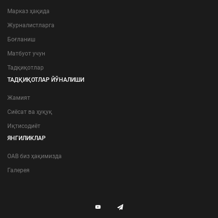
Марказ ҳақида
Журналистларга
Боғланиш
Матбуот учун
Тадқиқотлар
ТАДҚИҚОТЛАР ЙЎНАЛИШИ
Жамият
Сиёсат ва ҳуқуқ
Иқтисодиёт
ЯНГИЛИКЛАР
ОАВ биз ҳақимизда
Галерея