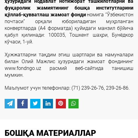
ҳузуридаги нодавлат нотижорат ташкилотларни ва
фуқаролик жамиятининг бошқа институтларини
қўллаб-қувватлаш жамоат фонди
номига “Ўзбекистон
почтаси” орқали юбориладиган муҳрланган
конвертларда (А4 форматда) қуйидаги манзил бўйича
қабул қилинади: 100035, Тошкент шаҳри, Бунёдкор
кўчаси, 1-уй.
Ҳужжатларни тақдим этиш шартлари ва намуналари
билан Олий Мажлис ҳузуридаги жамоат фондининг
www.fondngo.uz расмий веб-сайтида танишиш
мумкин.
Маълумот учун телефонлар: (71) 239-26-76, 239-26-86.
БОШҚА МАТЕРИАЛЛАР