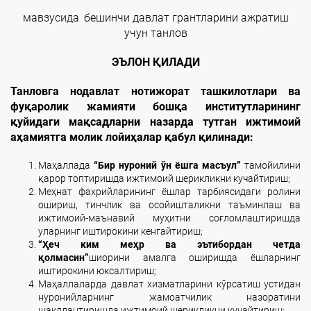
мавзусида
бешинчи давлат грантларини ажратиш
учун танлов
ЭЪЛОН ҚИЛАДИ
Танловга нодавлат нотижорат ташкилотлари ва
фуқаролик жамияти бошқа институтларининг
қуйидаги мақсадларни назарда тутган ижтимоий
аҳамиятга молик лойиҳалар қабул қилинади:
Маҳаллада
“Бир нуроний ўн ёшга масъул”
тамойилини
қарор топтиришда ижтимоий шерикликни кучайтириш;
Меҳнат фахрийларининг ёшлар тарбиясидаги ролини
ошириш, тинчлик ва осойишталикни таъминлаш ва
ижтимоий-маънавий муҳитни соғломлаштиришда
уларнинг иштирокини кенгайтириш;
“Ҳеч ким меҳр ва эътибордан четда
қолмасин”
шиорини
амалга
оширишда ёшларнинг
иштирокини юксалтириш;
Маҳаллаларда давлат хизматларини кўрсатиш устидан
нуронийларнинг жамоатчилик назоратини
шакллантиришда ижтимоий шерикликни кучайтириш;