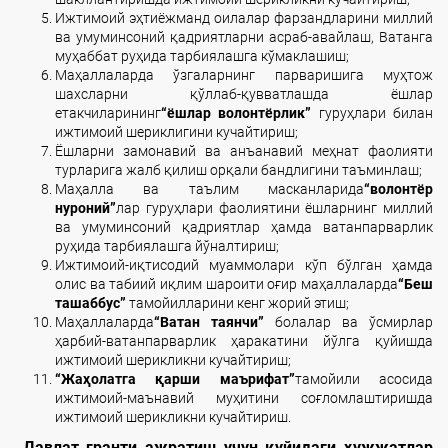
Ижтимоий эҳтиёжманд оилалар фарзандларини миллий
ва умуминсоний қадриятларни асраб-авайлаш, Ватанга
муҳаббат руҳида тарбиялашга кўмаклашиш;
Маҳаллаларда ўзгаларнинг парваришига муҳтож
шахсларни қўллаб-қувватлашда ёшлар
етакчиларининг
“ёшлар волонтёрлик”
гуруҳлари билан
ижтимоий шериклигини кучайтириш;
Ёшларни замонавий ва анъанавий меҳнат фаолияти
турларига жалб қилиш орқали бандлигини таъминлаш;
Маҳалла ва таълим масканларида
“волонтёр
нуроний”
лар гуруҳлари фаолиятини ёшларнинг миллий
ва умуминсоний қадриятлар ҳамда ватанпарварлик
руҳида тарбиялашга йўналтириш;
Ижтимоий-иқтисодий муаммолари кўп бўлган ҳамда
олис ва табиий иқлим шароити оғир маҳаллаларда
“Беш
ташаббус”
тамойилларини кенг жорий этиш;
Маҳаллаларда
“Ватан таянчи”
болалар ва ўсмирлар
ҳарбий-ватанпарварлик ҳаракатини йўлга қуйишда
ижтимоий шерикликни кучайтириш;
“Жаҳолатга қарши маърифат”
тамойили асосида
ижтимоий-маънавий муҳитини соғломлаштиришда
ижтимоий шерикликни кучайтириш.
Давлат гранти ажратиш учун қуйидаги ҳужжатлар