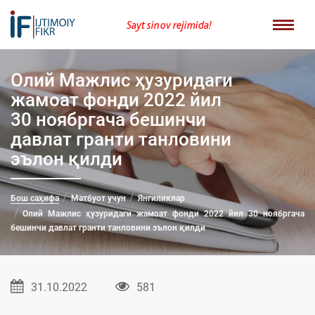
Sayt sinov rejimida!
Олий Мажлис ҳузуридаги
жамоат фонди 2022 йил
30 ноябргача бешинчи
давлат гранти танловини
эълон қилди
Бош саҳифа
Матбуот учун
Янгиликлар
Олий Мажлис ҳузуридаги жамоат фонди 2022 йил 30 ноябргача
бешинчи давлат гранти танловини эълон қилди
31.10.2022
581