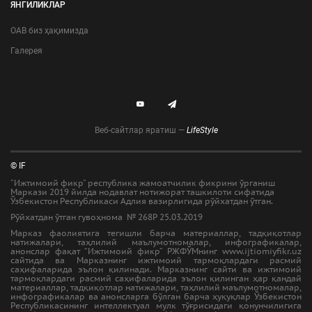
ЯНГИЛИКЛАР
ОАВ биз ҳақимизда
Галерея
Веб-сайтлар яратиш —
LifeStyle
© IF
"Ижтимоий фикр" республика жамоатчилик фикрини ўрганиш
Маркази 2019 йилда нодавлат нотижорат ташкилоти сифатида
Ўзбекистон Республикаси Адлия вазирлигида рўйхатдан ўтган.
Рўйхатдан ўтган гувоҳнома № 268Р 25.03.2019
Марказ фаолиятига тегишли барча материаллар, тадқиқотлар
натижалари, таҳлилий маълумотномалар, инфографикалар,
анонслар фақат “Ижтимоий фикр” РЖФЎМнинг www.ijtiomiyfikr.uz
сайтида ва Марказнинг ижтимоий тармоқлардаги расмий
саҳифаларида эълон қилинади. Марказнинг сайти ва ижтимоий
тармоқлардаги расмий саҳифаларида эълон қилинган ҳар қандай
материаллар, тадқиқотлар натижалари, таҳлилий маълумотномалар,
инфографикалар ва анонсларга бўлган барча ҳуқуқлар Ўзбекистон
Республикасининг интеллектуал мулк тўғрисидаги қонунчилигига