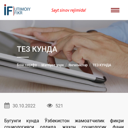
Sayt sinov rejimida!
ТЕЗ КУНДА
Бош саҳифа
Матбуот учун
Янгиликлар
ТЕЗ КУНДА
30.10.2022
521
Бугунги кунда Ўзбекистон жамоатчилик фикри
социологияси олдида жаҳон социологик фани