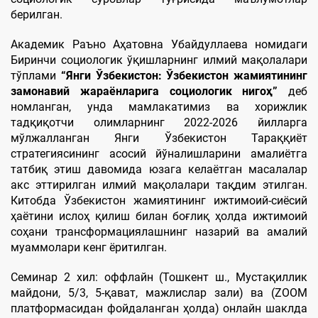
берилган.
Академик Раъно Аҳатовна Убайдуллаева номидаги
Биринчи социологик ўқишларнинг илмий мақолалари
тўплами
“Янги Ўзбекистон: Ўзбекистон жамиятининг
замонавий жараёнларига социологик нигоҳ”
деб
номланган, унда мамлакатимиз ва хорижлик
тадқиқотчи олимларнинг 2022-2026 йилларга
мўлжалланган Янги Ўзбекистон Тараққиёт
стратегиясининг асосий йўналишларини амалиётга
татбиқ этиш давомида юзага келаётган масалалар
акс эттирилган илмий мақолалари тақдим этилган.
Китобда Ўзбекистон жамиятининг ижтимоий-сиёсий
ҳаётини ислоҳ қилиш билан боғлиқ ҳолда ижтимоий
соҳани трансформациялашнинг назарий ва амалий
муаммолари кенг ёритилган.
Семинар 2 хил: оффлайн (Тошкент ш., Мустақиллик
майдони, 5/3, 5-қават, мажлислар зали) ва (ZOOM
платформасидан фойдаланган ҳолда) онлайн шаклда