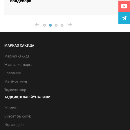
пойдевори
МАРКАЗ ҲАҚИДА
Марказ ҳақида
Журналистларга
Боғланиш
Матбуот учун
Тадқиқотлар
ТАДҚИҚОТЛАР ЙЎНАЛИШИ
Жамият
Сиёсат ва ҳуқуқ
Иқтисодиёт