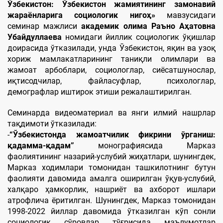
Ўзбекистон: Ўзбекистон жамиятининг замонавий
жараёнларига социологик нигоҳ»
мавзусидаги
семинар мажлиси
академик олима Раъно Аҳатовна
Убайдуллаева
номидаги йиллик социологик ўқишлар
доирасида ўтказилади, унда Ўзбекистон, яқин ва узоқ
хориж мамлакатларининг таниқли олимлари ва
жамоат арбоблари, социологлар, сиёсатшунослар,
иқтисодчилар, файласуфлар, психологлар,
демографлар иштирок этиши режалаштирилган.
Семинарда видеоматериал ва янги илмий нашрлар
тақдимоти ўтказилади:
-
“Ўзбекистонда жамоатчилик фикрини ўрганиш:
қадамма-қадам”
монографиясида Марказ
фаолиятининг назарий-услубий жиҳатлари, шунингдек,
Марказ ходимлари томонидан ташкилотнинг бутун
фаолияти давомида амалга оширилган ўқув-услубий,
халқаро ҳамкорлик, нашриёт ва ахборот ишлари
атрофлича ёритилган. Шунингдек, Марказ томонидан
1998-2022 йиллар давомида ўтказилган кўп сонли
социологик сўровлар тўғрисида маълумотлар