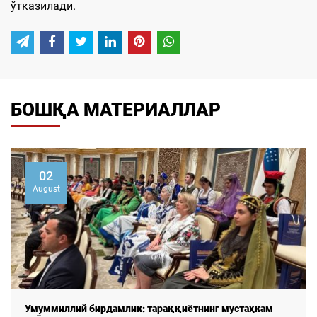
ўтказилади.
БОШҚА МАТЕРИАЛЛАР
02
August
Умуммиллий бирдамлик: тараққиётнинг мустаҳкам