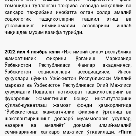
томонидан тўпланган тажриба асосида маҳаллий ва
халқаро тажрибани инобатга олган ҳолда амалий
социологик тадқиқотларни ташкил этиш ва
ўтказишнинг илмий-амалий асосларини ишлаб
чиқишдек муҳим вазифа турибди.
2022 йил 4 ноябрь куни
«Ижтимоий фикр» республика
жамоатчилик фикрини ўрганиш Марказида
Ўзбекистон Республикаси Фанлар академияси,
Ўзбекистон социологлари ассоциацияси, Инсон
ҳуқуқлари бўйича Ўзбекистон Республикаси Миллий
маркази ва Ўзбекистон Республикаси Олий Мажлиси
ҳузуридаги Нодавлат нотижорат ташкилотларини ва
фуқаролик жамиятининг бошқа институтларини
қўллаб-қувватлаш жамоат фонди ҳамкорлигида
“Ўзбекистонда жамоатчилик фикрини ўрганиш ва
шакллантиришнинг долзарб муаммолари: усуллар,
назария ва амалиёт” доимий илмий-амалий
семинарининг халқаро мажлиси ўтказилади.
«Янги