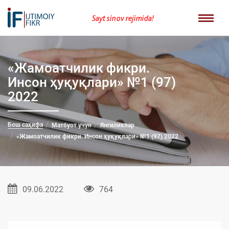
Sayt sinov rejimida!
«Жамоатчилик фикри.
Инсон ҳуқуқлари» №1 (97)
2022
Бош саҳифа
Матбуот учун
Янгиликлар
«Жамоатчилик фикри. Инсон ҳуқуқлари» №1 (97) 2022
09.06.2022
764