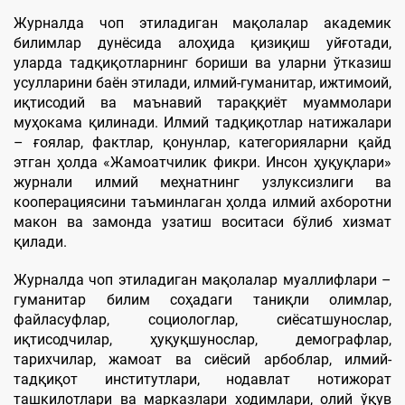
Журналда чоп этиладиган мақолалар академик
билимлар дунёсида алоҳида қизиқиш уйғотади,
уларда тадқиқотларнинг бориши ва уларни ўтказиш
усулларини баён этилади, илмий-гуманитар, ижтимоий,
иқтисодий ва маънавий тараққиёт муаммолари
муҳокама қилинади. Илмий тадқиқотлар натижалари
– ғоялар, фактлар, қонунлар, категорияларни қайд
этган ҳолда «Жамоатчилик фикри. Инсон ҳуқуқлари»
журнали илмий меҳнатнинг узлуксизлиги ва
кооперациясини таъминлаган ҳолда илмий ахборотни
макон ва замонда узатиш воситаси бўлиб хизмат
қилади.
Журналда чоп этиладиган мақолалар муаллифлари –
гуманитар билим соҳадаги таниқли олимлар,
файласуфлар, социологлар, сиёсатшунослар,
иқтисодчилар, ҳуқуқшунослар, демографлар,
тарихчилар, жамоат ва сиёсий арбоблар, илмий-
тадқиқот институтлари, нодавлат нотижорат
ташкилотлари ва марказлари ходимлари, олий ўқув