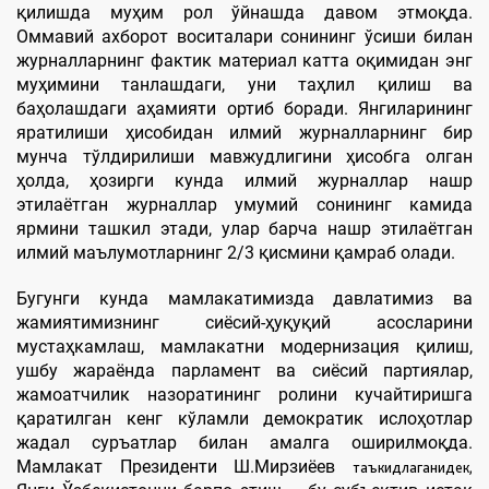
қилишда муҳим рол ўйнашда давом этмоқда.
Оммавий ахборот воситалари сонининг ўсиши билан
журналларнинг фактик материал катта оқимидан энг
муҳимини танлашдаги, уни таҳлил қилиш ва
баҳолашдаги аҳамияти ортиб боради. Янгиларининг
яратилиши ҳисобидан илмий журналларнинг бир
мунча тўлдирилиши мавжудлигини ҳисобга олган
ҳолда, ҳозирги кунда илмий журналлар нашр
этилаётган журналлар умумий сонининг камида
ярмини ташкил этади, улар барча нашр этилаётган
илмий маълумотларнинг 2/3 қисмини қамраб олади.
Бугунги кунда мамлакатимизда давлатимиз ва
жамиятимизнинг сиёсий-ҳуқуқий асосларини
мустаҳкамлаш, мамлакатни модернизация қилиш,
ушбу жараёнда парламент ва сиёсий партиялар,
жамоатчилик назоратининг ролини кучайтиришга
қаратилган кенг кўламли демократик ислоҳотлар
жадал суръатлар билан амалга оширилмоқда.
Мамлакат Президенти Ш.Мирзиёев
таъкидлаганидек,