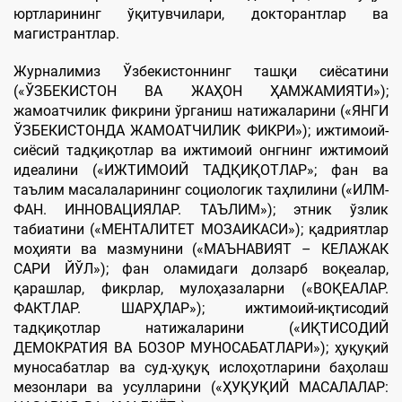
юртларининг ўқитувчилари, докторантлар ва
магистрантлар.
Журналимиз Ўзбекистоннинг ташқи сиёсатини
(«ЎЗБЕКИСТОН ВА ЖАҲОН ҲАМЖАМИЯТИ»);
жамоатчилик фикрини ўрганиш натижаларини («ЯНГИ
ЎЗБЕКИСТОНДА ЖАМОАТЧИЛИК ФИКРИ»); ижтимоий-
сиёсий тадқиқотлар ва ижтимоий онгнинг ижтимоий
идеалини («ИЖТИМОИЙ ТАДҚИҚОТЛАР»; фан ва
таълим масалаларининг социологик таҳлилини («ИЛМ-
ФАН. ИННОВАЦИЯЛАР. ТАЪЛИМ»); этник ўзлик
табиатини («МЕНТАЛИТЕТ МОЗАИКАСИ»); қадриятлар
моҳияти ва мазмунини («МАЪНАВИЯТ – КЕЛАЖАК
САРИ ЙЎЛ»); фан оламидаги долзарб воқеалар,
қарашлар, фикрлар, мулоҳазаларни («ВОҚЕАЛАР.
ФАКТЛАР. ШАРҲЛАР»); ижтимоий-иқтисодий
тадқиқотлар натижаларини («ИҚТИСОДИЙ
ДЕМОКРАТИЯ ВА БОЗОР МУНОСАБАТЛАРИ»); ҳуқуқий
муносабатлар ва суд-ҳуқуқ ислоҳотларини баҳолаш
мезонлари ва усулларини («ҲУҚУҚИЙ МАСАЛАЛАР: