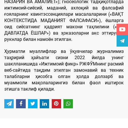
НАЗАРИЯ ВА АМАЛИЁТ»); гносеологик тадқиқотларда
ижтимоий-сиёсий, маданий, ахлоқий ва фалсафий
ғояларнинг квинтэссенциялари масалаларини («ВАҚТ
КОНТЕКСТИДА МАДАНИЯТ ФАЛСАФАСИ»), ёшларга
оид сиёсатнинг қадрият макони таҳлилини («ЁШ
ДАВЛАТДА ЁШЛАР») ва ҳоказоларни акс эттирувчи
рукнлар билан намоён этилган.
Ҳурматли муаллифлар ва ўқувчилар журналимиз
таҳририй ҳайъати сизни 2022 йилда унинг
шаклланишида «Ижтимоий фикр» РЖФЎМнинг расмий
веб-сайтида тақдим этилган замонавий ва техник
талабларни ҳисобга олган ҳолда долзарб ва
муаммоли мақолаларингиз билан фаол иштирок
этишга таклиф қилади.