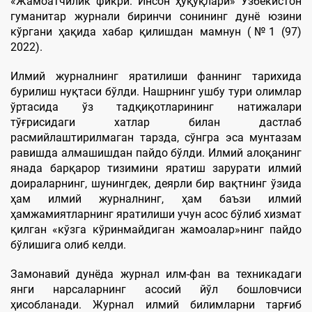
«Жамоатчилик фикри. Инсон ҳуқуқлари» Ўзбекистон
гуманитар журнали биринчи сонининг дунё юзини
кўргани ҳақида хабар қилишдан мамнун (№1 (97)
2022).
Илмий журналнинг яратилиши фаннинг тарихида
бурилиш нуқтаси бўлди. Нашрнинг ушбу тури олимлар
ўртасида ўз тадқиқотларининг натижалари
тўғрисидаги хатлар билан дастлаб
расмийлаштирилмаган тарзда, сўнгра эса мунтазам
равишда алмашишдан пайдо бўлди. Илмий алоқанинг
янада барқарор тизимини яратиш зарурати илмий
доираларнинг, шунингдек, деярли бир вақтнинг ўзида
ҳам илмий журналнинг, ҳам баъзи илмий
ҳамжамиятларнинг яратилиши учун асос бўлиб хизмат
қилган «кўзга кўринмайдиган жамоалар»нинг пайдо
бўлишига олиб келди.
Замонавий дунёда журнал илм-фан ва техникадаги
янги нарсаларнинг асосий йўл бошловчиси
ҳисобланади. Журнал илмий билимларни тарғиб