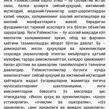
Янги Ўзбекистонни барпо этиш – бу субъектив истак
эмас, балки ҳозирги сиёсий-ҳуқуқий, ижтимоий-
иқтисодий, маданий-гуманитар шарт-шароитлардан
келиб чиққан, халқимизнинг азалий интилишлари ва
миллий манфаатларига жавоб берадиган
фундаментал тарихий асосларга эга бўлган объектив
заруратдир. Янги Ўзбекистон – бу асосий мақсади кўп
миллатли халқимизнинг эркин, обод ва фаровон
ҳаётини таъминлашдан иборат бўлган давлат. Бу –
демократия, инсон ҳуқуқлари ва эркинликлари
соҳасида умумэътироф этилган меъёрларга қатъий
мувофиқ тарзда ривожланаётган, халқаро ҳамжамият
билан дўстлик ва ҳамкорлик тамойилларига таянувчи
давлатдир. Ўзбекистонликлар бугунги кунда
мамлакатнинг сиёсий-ҳуқуқий ва ижтимоий-иқтисодий
ҳаётидаги жадал ўзгаришларни, жамиятда янгича
муносабатларнинг шаклланишини, янги
имкониятларни бевосита ўз мисолида ҳис
этмоқдалар. «Инсон ҳуқуқ ва эркинликлари», «қонун
устуворлиги», «очиқлик ва ошкоралик», «сўз
эркинлиги», «дин эркинлиги ва виждон эркинлиги»,