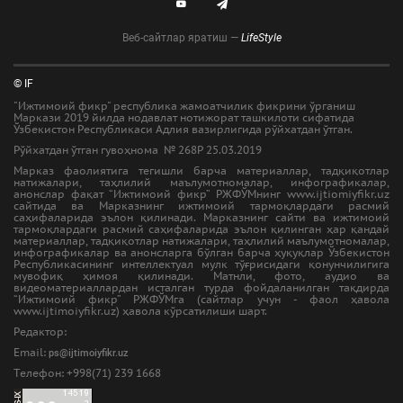
Веб-сайтлар яратиш —
LifeStyle
© IF
"Ижтимоий фикр" республика жамоатчилик фикрини ўрганиш
Маркази 2019 йилда нодавлат нотижорат ташкилоти сифатида
Ўзбекистон Республикаси Адлия вазирлигида рўйхатдан ўтган.
Рўйхатдан ўтган гувоҳнома № 268Р 25.03.2019
Марказ фаолиятига тегишли барча материаллар, тадқиқотлар
натижалари, таҳлилий маълумотномалар, инфографикалар,
анонслар фақат “Ижтимоий фикр” РЖФЎМнинг www.ijtiomiyfikr.uz
сайтида ва Марказнинг ижтимоий тармоқлардаги расмий
саҳифаларида эълон қилинади. Марказнинг сайти ва ижтимоий
тармоқлардаги расмий саҳифаларида эълон қилинган ҳар қандай
материаллар, тадқиқотлар натижалари, таҳлилий маълумотномалар,
инфографикалар ва анонсларга бўлган барча ҳуқуқлар Ўзбекистон
Республикасининг интеллектуал мулк тўғрисидаги қонунчилигига
мувофиқ ҳимоя қилинади. Матнли, фото, аудио ва
видеоматериаллардан исталган турда фойдаланилган тақдирда
“Ижтимоий фикр” РЖФЎМга (сайтлар учун - фаол ҳавола
www.ijtimoiyfikr.uz) ҳавола кўрсатилиши шарт.
Редактор:
Email:
ps@ijtimoiyfikr.uz
Tелефон: +998(71) 239 1668