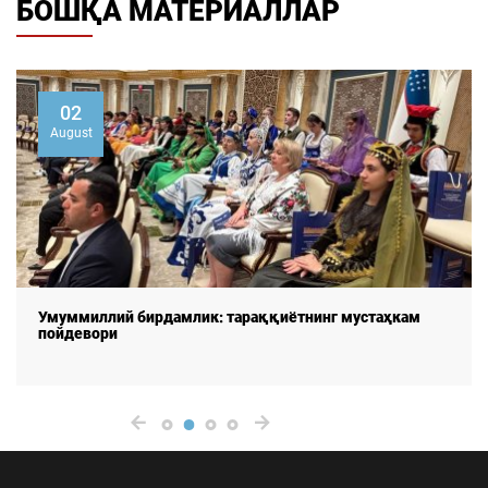
БОШҚА МАТЕРИАЛЛАР
02
August
Умуммиллий бирдамлик: тараққиётнинг мустаҳкам
пойдевори