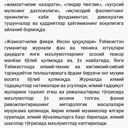
«жамоатчилик назорати», «гендер тенглик», «хусусий
мулкнинг дахлсизлиги», «иқтисодий фаолиятнинг
эркинлиги» каби фундаментал, демократик
тушунчалар ва қадриятлар ҳаётимизнинг воқелигига
айланиб бормоқда.
«Жамоатчилик фикри. Инсон ҳуқуқлари» Ўзбекистон
гуманитар журнали фан ва техника ютуқлари
ҳақидаги янги маълумотларнинг асосий тезкор
манбаи бўлиб қолмоқда ва, ўз навбатида, Янги
Ўзбекистонда илмий-техник ва ижтимоий-сиёсий
тараққиётни тезлаштиришга ёрдам берувчи энг муҳим
восита бўлиб қолмоқда. Журналда илмий
тадқиқотлар натижалари ва усуллари, илмий-тадқиқот
ишларини ташкил этиш ва режалаштириш тўғрисида
маълумотлар ўз аксини топган, фанни
ривожлантиришнинг методологик масалалари
муҳокама қилинади, йирик илмий муаммолар илгари
сурилади, илмий йўналишларга баҳо берилади, илмий
шакллар тўғрисида маълумотлар келтирилади.