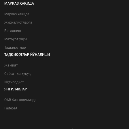
МАРКАЗ ҲАҚИДА
Марказ ҳақида
Журналистларга
Боғланиш
Матбуот учун
Тадқиқотлар
ТАДҚИҚОТЛАР ЙЎНАЛИШИ
Жамият
Сиёсат ва ҳуқуқ
Иқтисодиёт
ЯНГИЛИКЛАР
ОАВ биз ҳақимизда
Галерея