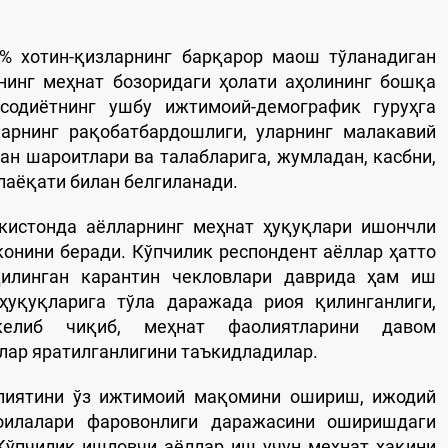
2% хотин-қизларнинг барқарор маош тўланадиган
нинг меҳнат бозоридаги ҳолати аҳолининг бошқа
содиётнинг ушбу ижтимоий-демографик гуруҳга
ларнинг рақобатбардошлиги, уларнинг малакавий
ан шароитлари ва талабларига, жумладан, касбни,
лаёқати билан белгиланади.
екистонда аёлларнинг меҳнат ҳуқуқлари ишончли
конини беради. Кўпчилик респондент аёллар ҳатто
илинган карантин чекловлари даврида ҳам иш
ҳуқуқларига тўла даражада риоя қилинганлиги,
 келиб чиқиб, меҳнат фаолиятларини давом
лар яратилганлигини таъкидладилар.
олиятини ўз ижтимоий мақомини ошириш, ижодий
оилалари фаровонлиги даражасини оширишдаги
Кўпчилик ишловчи аёллар иш учун меҳнат ҳақини