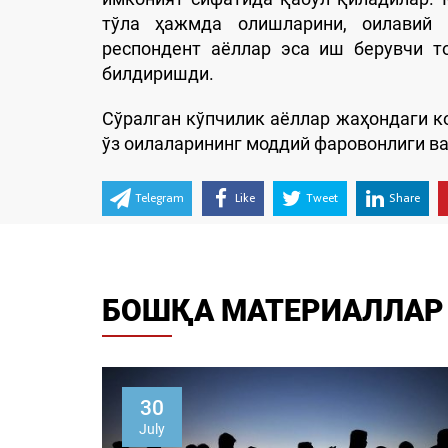
тўла ҳажмда олишларини, оилавий 
респондент аёллар эса иш берувчи т
билдиришди.
Сўралган кўпчилик аёллар жаҳондаги 
ўз оилаларининг моддий фаровонлиги в
Telegram
Like
Tweet
Share
БОШҚА МАТЕРИАЛЛАР
14
May