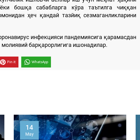
ёки бошқа сабабларга кўра таътилга чиққан
омонидан ҳеч қандай тазйиқ сезмаганликларини
коронавирус инфекцияси пандемиясига қарамасдан
а молиявий барқарорлигига ишонадилар.
Pin it
WhatsApp
05
April