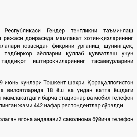
 Республикаси Гендер тенгликни таъминлаш
ш режаси доирасида мамлакат хотин-қизларининг
лалари юзасидан фикрини ўрганиш, шунингдек,
а тадбиркор аёлларни қўллаб қувватлаш учун
тадқиқот иштирокчиларининг тасаввурларини
-9 июнь кунлари Тошкент шаҳри, Қорақалпоғистон
ча вилоятларида 18 ёш ва ундан катта ёшдаги
а мамлакатдаги барча стационар ва мобил телефон
линган жами 442 нафар респондентлар сўралди.
лаган ягона андазавий саволнома бўйича телефон