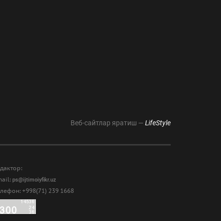
Веб-сайтлар яратиш —
LifeStyle
дактор:
ail:
ps@ijtimoiyfikr.uz
лефон: +998(71) 239 1668