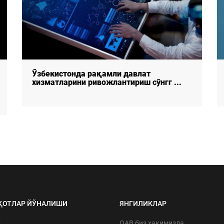
Давлат ва жамият ўртасида қайтар
алоқа тизимининг шаклланиши ...
ҚОТЛАР ЙЎНАЛИШИ
ЯНГИЛИКЛАР
т
ОАВ биз ҳақимизда