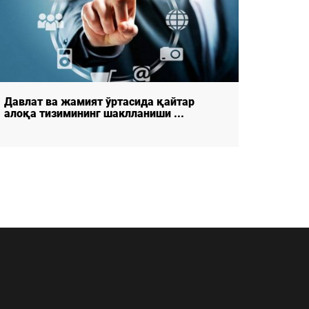
Ўзбекистон ёшлари – 2026 (жамоатчилик
ФУҚА
фикри сўровлари натижа ...
ТЎҒР
ОҚИБ 