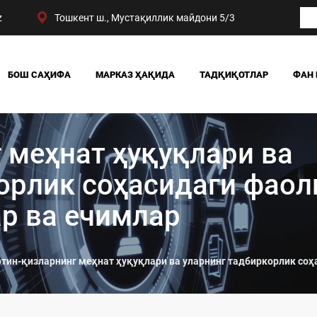
z
Тошкент ш., Мустақиллик майдони 5/3
БОШ САҲИФА
МАРКАЗ ҲАҚИДА
ТАДҚИҚОТЛАР
ФАН 
БИЗНИНГ ЮТУҚЛАРИМИЗ
ЖАМИЯТ
РАҲБАРИЯТ
СИЁСАТ ВА ҲУҚУҚ
 меҳнат ҳуқуқлари ва
МАРКАЗ ТУЗИЛМАСИ
ИҚТИСОДИЁТ
DIGITAL СОЦИОЛОГИ
орлик соҳасидаги фаол
р ва ечимлар
тин-қизларнинг меҳнат ҳуқуқлари ва уларнинг тадбиркорлик соҳ