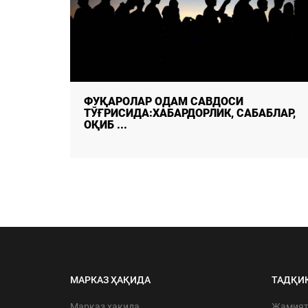
Ўзбекистонда рақамли давлат
АБЛАР,
хизматларини ривожлантириш сўнгг ...
МАРКАЗ ҲАҚИДА
ТАДҚИ
Марказ ҳақида
Жамия