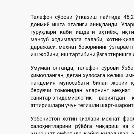
Телефон сўрови ўтказиш пайтида 46,
доимий ишга эгалиги аниқланди. Улар
гуруҳлари каби ишдаги эҳтиёж, иқти
мансуб ходимларга талаби, хотин-қиз
даражаси, меҳнат бозорининг ўзгараётг
иш жойини, иш тартибини ўзгартиришга 
Умуман олганда, телефон сўрови Ўзб
ҳимояланган, деган хулосага келиш им
пандемия муносабати билан жорий қ
берувчи томонидан уларнинг меҳнат 
санитар-эпидемиологик вазиятдан
эттиришлари учун тегишли шарт-шароит
Ўзбекистон хотин-қизлари меҳнат фа
салоҳиятларини рўёбга чиқариш ва 
имконият сифатида қабул қиладилар. 