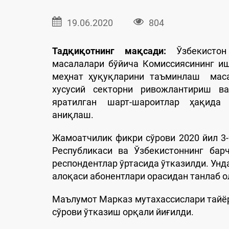
19.06.2020
804
Тадқиқотнинг мақсади:
Ўзбекистон
масалалари бўйича Комиссиясининг и
меҳнат ҳуқуқларини таъминлаш маса
хусусий секторни ривожлантириш в
яратилган шарт-шароитлар ҳақида 
аниқлаш.
Жамоатчилик фикри сўрови 2020 йил 3
Республикаси ва Ўзбекистоннинг бар
респондентлар ўртасида ўтказилди. Унд
алоқаси абонентлари орасидан танлаб о
Маълумот Марказ мутахассислари тайёр
сўрови ўтказиш орқали йиғилди.