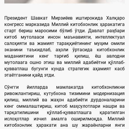
Президент Шавкат Мирзиёев иштирокида Халқаро
конгресс марказида Миллий китобхонлик ҳаракатига
старт бериш маросими бўлиб ўтди. Давлат раҳбари
китоб мутолааси инсон маънавияти, интеллектуал
салоҳияти ва жамият тараққиётининг муҳим омили
эканини таъкидлаб, аҳоли ўртасида китобхонлик
маданиятини кенг тарғиб қилиш, ёш авлодни
мутолаага ошно этиш ва миллий адабиётни қўллаб-
қувватлаш бугунги кунда стратегик аҳамият касб
этаётганини қайд этди.
Сўнгги йилларда мамлакатда китобхонликни
ривожлантириш, кутубхона тизимини модернизация
қилиш, миллий ва жаҳон адабиёти дурдоналарини
кенг оммалаштириш, китоб маҳсулотлари нашри ва
тарқатилишини қўллаб-қувватлашга қаратилган
ислоҳотлар изчил амалга оширилмоқда. Миллий
китобхонлик ҳаракати ана шу жараёнларни янги