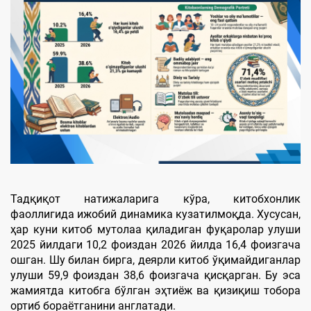
Тадқиқот натижаларига кўра, китобхонлик
фаоллигида ижобий динамика кузатилмоқда. Хусусан,
ҳар куни китоб мутолаа қиладиган фуқаролар улуши
2025 йилдаги 10,2 фоиздан 2026 йилда 16,4 фоизгача
ошган. Шу билан бирга, деярли китоб ўқимайдиганлар
улуши 59,9 фоиздан 38,6 фоизгача қисқарган. Бу эса
жамиятда китобга бўлган эҳтиёж ва қизиқиш тобора
ортиб бораётганини англатади.