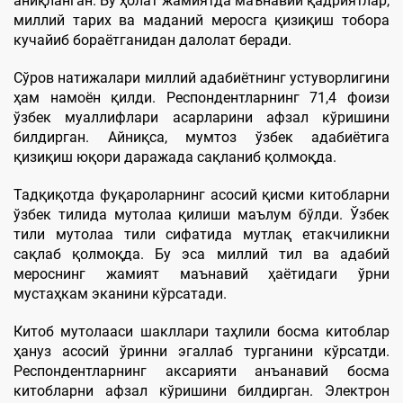
аниқланган. Бу ҳолат жамиятда маънавий қадриятлар,
миллий тарих ва маданий меросга қизиқиш тобора
кучайиб бораётганидан далолат беради.
Сўров натижалари миллий адабиётнинг устуворлигини
ҳам намоён қилди. Респондентларнинг 71,4 фоизи
ўзбек муаллифлари асарларини афзал кўришини
билдирган. Айниқса, мумтоз ўзбек адабиётига
қизиқиш юқори даражада сақланиб қолмоқда.
Тадқиқотда фуқароларнинг асосий қисми китобларни
ўзбек тилида мутолаа қилиши маълум бўлди. Ўзбек
тили мутолаа тили сифатида мутлақ етакчиликни
сақлаб қолмоқда. Бу эса миллий тил ва адабий
мероснинг жамият маънавий ҳаётидаги ўрни
мустаҳкам эканини кўрсатади.
Китоб мутолааси шакллари таҳлили босма китоблар
ҳануз асосий ўринни эгаллаб турганини кўрсатди.
Респондентларнинг аксарияти анъанавий босма
китобларни афзал кўришини билдирган. Электрон