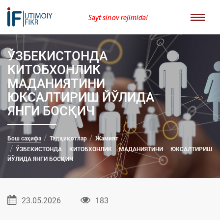
Sayt sinov rejimida!
ЎЗБЕКИСТОНДА
КИТОБХОНЛИК
МАДАНИЯТИНИ
ЮКСАЛТИРИШ ЙЎЛИДА
ЯНГИ БОСҚИЧ
Бош саҳифа
Тадқиқотлар
Жамият
ЎЗБЕКИСТОНДА КИТОБХОНЛИК МАДАНИЯТИНИ ЮКСАЛТИРИШ
ЙЎЛИДА ЯНГИ БОСҚИЧ
23.05.2026
183