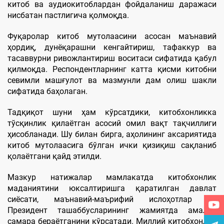
китоб ва аудиокитоблардан фойдаланиш даражаси
нисбатан пастлигича қолмоқда.
Фуқаролар китоб мутолаасини асосан маънавий
ҳордиқ, дунёқарашни кенгайтириш, тафаккур ва
тасаввурни ривожлантириш воситаси сифатида қабул
қилмоқда. Респондентларнинг катта қисми китобни
севимли машғулот ва мазмунли дам олиш шакли
сифатида баҳолаган.
Тадқиқот шуни ҳам кўрсатдики, китобхонликка
тўсқинлик қилаётган асосий омил вақт тақчиллиги
ҳисобланади. Шу билан бирга, аҳолининг аксариятида
китоб мутолаасига бўлган ички қизиқиш сақланиб
қолаётгани қайд этилди.
Мазкур натижалар мамлакатда китобхонлик
маданиятини юксалтиришга қаратилган давлат
сиёсати, маънавий-маърифий ислоҳотлар ва
Президент ташаббусларининг жамиятда амалий
самара бераётганини кўрсатади. Миллий китобхонлик