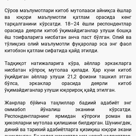
Сўров маълумотлари китоб мутолааси айниқса ёшлар
ва юқори маълумотли қатлам орасида кенг
тарқалганини кўрсатди. 18–24 ёшли респондентлар
орасида деярли китоб ўқимайдиганлар улуши бошқа
ёш тоифаларига нисбатан анча паст бўлган. Олий ва
тўлиқсиз олий маълумотли фуқаролар эса энг фаол
китобхон қатлам сифатида қайд этилди.
Тадқиқот натижаларига кўра, аёллар эркакларга
нисбатан кўпроқ мутолаа қилади. Ҳар куни китоб
ўқийдиган аёллар улуши 21,2 фоизни ташкил этган
бўлса, эркаклар орасида деярли китоб
ўқимайдиганлар улуши юқорироқ қайд этилган.
Жанрлар бўйича таҳлиллар бадиий адабиёт энг
оммабоп йўналиш эканини кўрсатди.
Респондентларнинг ярмидан кўпроғи роман ва
ҳикояларни мутолаа қилишини билдирган. Шунингдек,
диний ва тарихий адабиётларга қизиқиш юқори экани