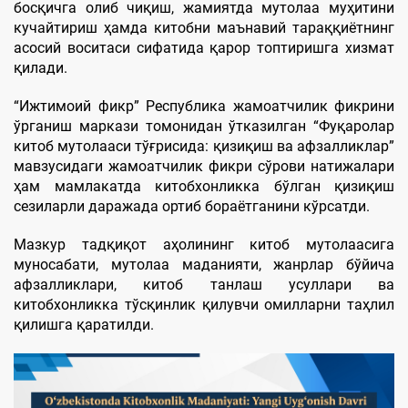
босқичга олиб чиқиш, жамиятда мутолаа муҳитини
кучайтириш ҳамда китобни маънавий тараққиётнинг
асосий воситаси сифатида қарор топтиришга хизмат
қилади.
“Ижтимоий фикр” Республика жамоатчилик фикрини
ўрганиш маркази томонидан ўтказилган “Фуқаролар
китоб мутолааси тўғрисида: қизиқиш ва афзалликлар”
мавзусидаги жамоатчилик фикри сўрови натижалари
ҳам мамлакатда китобхонликка бўлган қизиқиш
сезиларли даражада ортиб бораётганини кўрсатди.
Мазкур тадқиқот аҳолининг китоб мутолаасига
муносабати, мутолаа маданияти, жанрлар бўйича
афзалликлари, китоб танлаш усуллари ва
китобхонликка тўсқинлик қилувчи омилларни таҳлил
қилишга қаратилди.