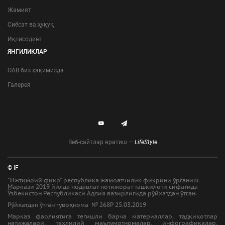
Жамият
Сиёсат ва ҳуқуқ
Иқтисодиёт
ЯНГИЛИКЛАР
ОАВ биз ҳақимизда
Галерея
Веб-сайтлар яратиш —
LifeStyle
© IF
"Ижтимоий фикр" республика жамоатчилик фикрини ўрганиш
Маркази 2019 йилда нодавлат нотижорат ташкилоти сифатида
Ўзбекистон Республикаси Адлия вазирлигида рўйхатдан ўтган.
Рўйхатдан ўтган гувоҳнома № 268Р 25.03.2019
Марказ фаолиятига тегишли барча материаллар, тадқиқотлар
натижалари, таҳлилий маълумотномалар, инфографикалар,