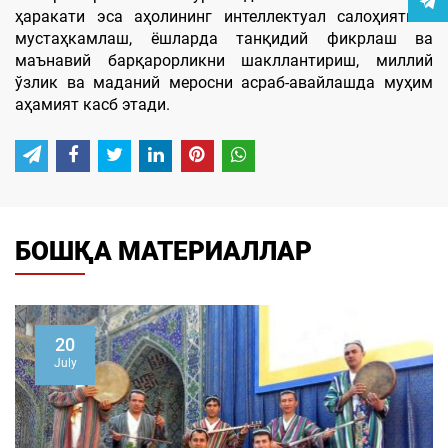
ҳаракати эса аҳолининг интеллектуал салоҳиятини
мустаҳкамлаш, ёшларда танқидий фикрлаш ва
маънавий барқарорликни шакллантириш, миллий
ўзлик ва маданий меросни асраб-авайлашда муҳим
аҳамият касб этади.
БОШҚА МАТЕРИАЛЛАР
20
July