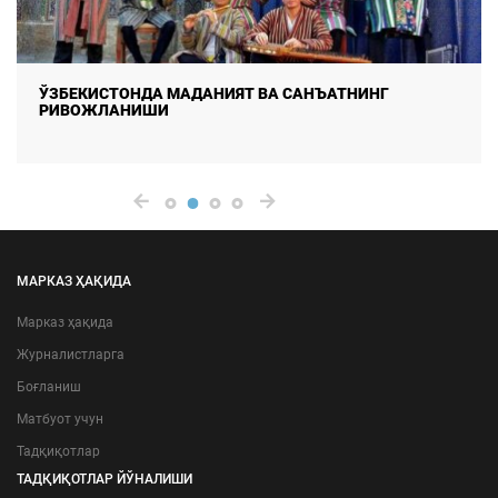
ЎЗБЕКИСТОНДА МАДАНИЯТ ВА САНЪАТНИНГ
РИВОЖЛАНИШИ
МАРКАЗ ҲАҚИДА
Марказ ҳақида
Журналистларга
Боғланиш
Матбуот учун
Тадқиқотлар
ТАДҚИҚОТЛАР ЙЎНАЛИШИ