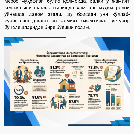
мерос муҳофизи бўлиб қолмоқда, балки у жамият
келажагини шакллантиришда ҳам энг муҳим ролни
ўйнашда давом этади, шу боисдан уни қўллаб-
қувватлаш давлат ва жамият сиёсатининг устувор
йўналишларидан бири бўлиши лозим.