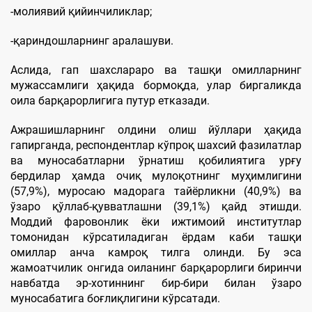
-молиявий қийинчиликлар;
-қариндошларнинг аралашуви.
Аслида, гап шахслараро ва ташқи омилларнинг
мужассамлиги ҳақида бормоқда, улар биргаликда
оила барқарорлигига путур етказади.
Ажрашишларнинг олдини олиш йўллари ҳақида
гапирганда, респондентлар кўпроқ шахсий фазилатлар
ва муносабатларни ўрнатиш қобилиятига урғу
бердилар ҳамда очиқ мулоқотнинг муҳимлигини
(57,9%), муросаю мадорага тайёрликни (40,9%) ва
ўзаро қўллаб-қувватлашни (39,1%) қайд этишди.
Моддий фаровонлик ёки ижтимоий институтлар
томонидан кўрсатиладиган ёрдам каби ташқи
омиллар анча камроқ тилга олинди. Бу эса
жамоатчилик онгида оиланинг барқарорлиги биринчи
навбатда эр-хотиннинг бир-бири билан ўзаро
муносабатига боғлиқлигини кўрсатади.