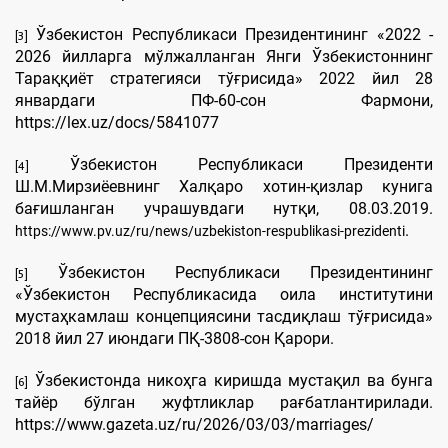
Ўзбекистон Республикаси Президентининг «2022 -
[3]
2026 йилларга мўлжалланган Янги Ўзбекистоннинг
Тараққиёт стратегияси тўғрисида» 2022 йил 28
январдаги ПФ-60-сон Фармони,
https://lex.uz/docs/5841077
Ўзбекистон Республикаси Президенти
[4]
Ш.М.Мирзиёевнинг Халқаро хотин-қизлар кунига
бағишланган учрашувдаги нутқи, 08.03.2019.
.
https://www.pv.uz/ru/news/uzbekiston-respublikasi-prezidenti
Ўзбекистон Республикаси Президентининг
[5]
«Ўзбекистон Республикасида оила институтини
мустаҳкамлаш концепциясини тасдиқлаш тўғрисида»
2018 йил 27 июндаги ПҚ-3808-сон Қарори.
Ўзбекистонда никоҳга киришда мустақил ва бунга
[6]
тайёр бўлган жуфтликлар рағбатлантирилади.
https://www.gazeta.uz/ru/2026/03/03/marriages/