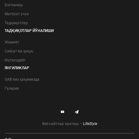
Боғланиш
Матбуот учун
Тадқиқотлар
ТАДҚИҚОТЛАР ЙЎНАЛИШИ
Жамият
Сиёсат ва ҳуқуқ
Иқтисодиёт
ЯНГИЛИКЛАР
ОАВ биз ҳақимизда
Галерея
Веб-сайтлар яратиш —
LifeStyle