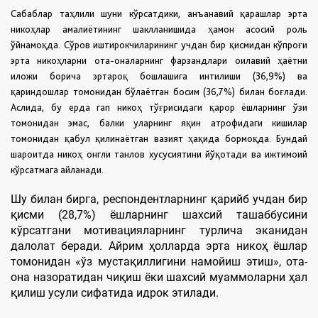
Сабаблар таҳлили шуни кўрсатдики, анъанавий қарашлар эрта
никоҳлар амалиётининг шаклланишида ҳамон асосий роль
ўйнамоқда. Сўров иштирокчиларининг учдан бир қисмидан кўпроғи
эрта никоҳларни ота-оналарнинг фарзандлари оилавий ҳаётни
иложи борича эртароқ бошлашига интилиши (36,9%) ва
қариндошлар томонидан бўлаётган босим (36,7%) билан боғлади.
Аслида, бу ерда гап никоҳ тўғрисидаги қарор ёшларнинг ўзи
томонидан эмас, балки уларнинг яқин атрофидаги кишилар
томонидан қабул қилинаётган вазият ҳақида бормоқда. Бундай
шароитда никоҳ онгли танлов хусусиятини йўқотади ва ижтимоий
кўрсатмага айланади.
Шу билан бирга, респондентларнинг қарийб учдан бир
қисми (28,7%) ёшларнинг шахсий ташаббусини
кўрсатгани мотивацияларнинг турлича эканидан
далолат беради. Айрим ҳолларда эрта никоҳ ёшлар
томонидан «ўз мустақиллигини намойиш этиш», ота-
она назоратидан чиқиш ёки шахсий муаммоларни ҳал
қилиш усули сифатида идрок этилади.