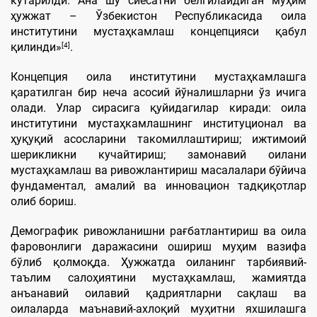
кўтарилди. Ана шу сиёсатни белгилайдиган муҳим
ҳужжат – Ўзбекистон Республикасида оила
институтини мустаҳкамлаш концепцияси қабул
[4]
қилинди»
.
Концепция оила институтини мустаҳкамлашга
қаратилган бир неча асосий йўналишларни ўз ичига
олади. Улар сирасига қуйидагилар киради: оила
институтини мустаҳкамлашнинг институционал ва
ҳуқуқий асосларини такомиллаштириш; ижтимоий
шерикликни кучайтириш; замонавий оилани
мустаҳкамлаш ва ривожлантириш масалалари бўйича
фундаментал, амалий ва инновацион тадқиқотлар
олиб бориш.
Демографик ривожланишни рағбатлантириш ва оила
фаровонлиги даражасини ошириш муҳим вазифа
бўлиб қолмоқда. Ҳужжатда оиланинг тарбиявий-
таълим салоҳиятини мустаҳкамлаш, жамиятда
анъанавий оилавий қадриятларни сақлаш ва
оилаларда маънавий-ахлоқий муҳитни яхшилашга