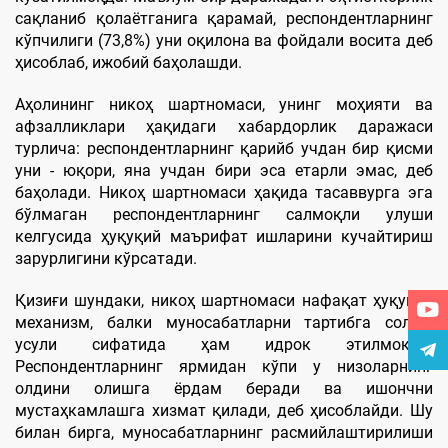
сақланиб қолаётганига қарамай, респондентларнинг
кўпчилиги (73,8%) уни оқилона ва фойдали восита деб
ҳисоблаб, ижобий баҳолашди.
Аҳолининг никоҳ шартномаси, унинг моҳияти ва
афзалликлари ҳақидаги хабардорлик даражаси
турлича: респондентларнинг қарийб учдан бир қисми
уни - юқори, яна учдан бири эса етарли эмас, деб
баҳолади. Никоҳ шартномаси ҳақида тасаввурга эга
бўлмаган респондентларнинг салмоқли улуши
келгусида ҳуқуқий маърифат ишларини кучайтириш
зарурлигини кўрсатади.
Қизиғи шундаки, никоҳ шартномаси нафақат ҳуқуқий
механизм, балки муносабатларни тартибга солиш
усули сифатида ҳам идрок этилмоқда.
Респондентларнинг ярмидан кўпи у низоларнинг
олдини олишга ёрдам беради ва ишончни
мустаҳкамлашга хизмат қилади, деб ҳисоблайди. Шу
билан бирга, муносабатларнинг расмийлаштирилиши