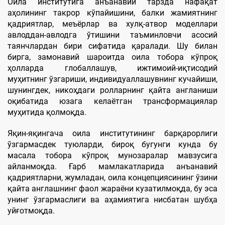
Оила институтига анъанавий тарзда нафақат
аҳолининг такрор кўпайишини, балки жамиятнинг
қадриятлар, меъёрлар ва хулқ-атвор моделлари
авлоддан-авлодга ўтишини таъминловчи асосий
таянчлардан бири сифатида қаралади. Шу билан
бирга, замонавий шароитда оила тобора кўпроқ
ҳолларда глобаллашув, ижтимоий-иқтисодий
муҳитнинг ўзгариши, индивидуаллашувнинг кучайиши,
шунингдек, никоҳдаги ролларнинг қайта англаниши
оқибатида юзага келаётган трансформациялар
муҳитида қолмоқда.
Яқин-яқингача оила институтининг барқарорлиги
ўзгармасдек туюларди, бироқ бугунги кунда бу
масала тобора кўпроқ мунозаралар мавзусига
айланмоқда. Ғарб мамлакатларида анъанавий
қадриятларни, жумладан, оила концепциясининг ўзини
қайта англашнинг фаол жараёни кузатилмоқда, бу эса
унинг ўзгармаслиги ва аҳамиятига нисбатан шубҳа
уйғотмоқда.