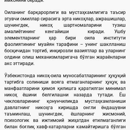
имконини беради.
Оиланинг барқарорлиги ва мустаҳкамлигига таъсир
этувчи омиллар сирасига эрта никоҳлар, ажрашишлар,
шунингдек, никоҳ шартномаларини тузиш
амалиётининг кенгайиши киради. Ушбу
элементларнинг ҳар бири оила институти
фаолиятининг муайян тарафини – унинг шаклланиш
босқичидан тортиб, инқирозли вазиятлар ва уларнинг
олдини олиш механизмларигача бўлган жараёнларни
акс эттиради.
Ўзбекистонда никоҳ-оила муносабатларининг ҳуқуқий
тартибга солиниши вояга етмаганларнинг ҳуқуқ ва
манфаатларини ҳимоя қилишга қаратилган минимал
никоҳ ёшини белгилашни назарда тутади. Ёш
чекловларининг қонунчиликда мустаҳкамланиши
давлатнинг никоҳга киришда онгли ёндашувни
таъминлаш, шунингдек, ёшларнинг жисмоний,
психологик ва ижтимоий жиҳатдан етилмаганлиги
билан боғлиқ хавф-хатарларни камайтиришга бўлган