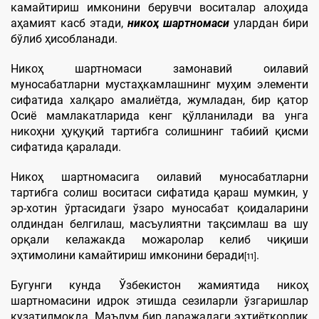
камайтириш имконини берувчи воситалар алоҳида
аҳамият касб этади,
никоҳ шартномаси
улардан бири
бўлиб ҳисобланади.
Никоҳ шартномаси замонавий оилавий
муносабатларни мустаҳкамлашнинг муҳим элементи
сифатида халқаро амалиётда, жумладан, бир қатор
Осиё мамлакатларида кенг қўлланилади ва унга
никоҳни ҳуқуқий тартибга солишнинг табиий қисми
сифатида қаралади.
Никоҳ шартномасига оилавий муносабатларни
тартибга солиш воситаси сифатида қараш мумкин, у
эр-хотин ўртасидаги ўзаро муносабат қоидаларини
олдиндан белгилаш, масъулиятни тақсимлаш ва шу
орқали келажакда можаролар келиб чиқиши
эҳтимолини камайтириш имконини беради
.
[11]
Бугунги кунда Ўзбекистон жамиятида никоҳ
шартномасини идрок этишда сезиларли ўзгаришлар
кузатилмоқда. Маълум бир даражадаги эҳтиёткорлик