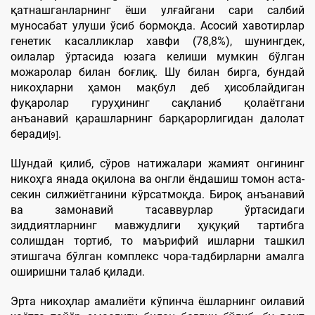
қатнашганларнинг ёши улғайгани сари салбий
муносабат улуши ўсиб бормоқда. Асосий хавотирлар
генетик касалликлар хавфи (78,8%), шунингдек,
оилалар ўртасида юзага келиши мумкин бўлган
можаролар билан боғлиқ. Шу билан бирга, бундай
никоҳларни ҳамон мақбул деб ҳисоблайдиган
фуқаролар гуруҳининг сақланиб қолаётгани
анъанавий қарашларнинг барқарорлигидан далолат
беради
.
[9]
Шундай қилиб, сўров натижалари жамият онгининг
никоҳга янада оқилона ва онгли ёндашиш томон аста-
секин силжиётганини кўрсатмоқда. Бироқ анъанавий
ва замонавий тасаввурлар ўртасидаги
зиддиятларнинг мавжудлиги ҳуқуқий тартибга
солишдан тортиб, то маърифий ишларни ташкил
этишгача бўлган комплекс чора-тадбирларни амалга
оширишни талаб қилади.
Эрта никоҳлар амалиёти кўпинча ёшларнинг оилавий