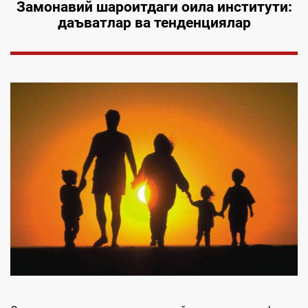
Замонавий шароитда
ги
оила институти
:
даъватлар ва тенденциялар