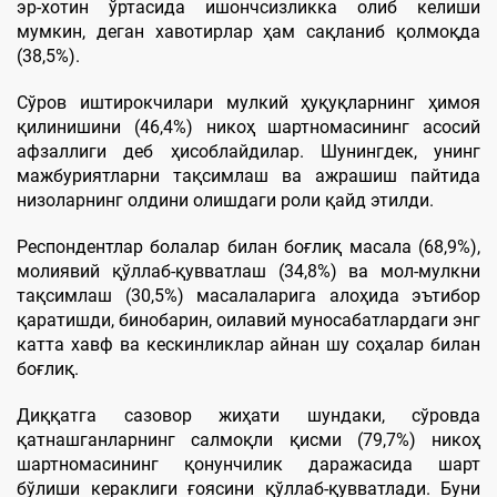
эр-хотин ўртасида ишончсизликка олиб келиши
мумкин, деган хавотирлар ҳам сақланиб қолмоқда
(38,5%).
Сўров иштирокчилари мулкий ҳуқуқларнинг ҳимоя
қилинишини (46,4%) никоҳ шартномасининг асосий
афзаллиги деб ҳисоблайдилар. Шунингдек, унинг
мажбуриятларни тақсимлаш ва ажрашиш пайтида
низоларнинг олдини олишдаги роли қайд этилди.
Респондентлар болалар билан боғлиқ масала (68,9%),
молиявий қўллаб-қувватлаш (34,8%) ва мол-мулкни
тақсимлаш (30,5%) масалаларига алоҳида эътибор
қаратишди, бинобарин, оилавий муносабатлардаги энг
катта хавф ва кескинликлар айнан шу соҳалар билан
боғлиқ.
Диққатга сазовор жиҳати шундаки, сўровда
қатнашганларнинг салмоқли қисми (79,7%) никоҳ
шартномасининг қонунчилик даражасида шарт
бўлиши кераклиги ғоясини қўллаб-қувватлади. Буни