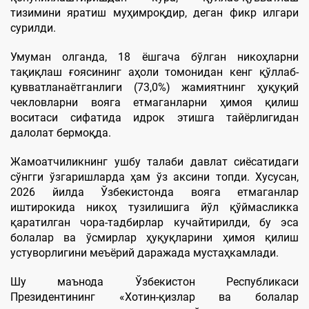
тизимини яратиш муҳимроқдир, деган фикр илгари
сурилди.
Умуман олганда, 18 ёшгача бўлган никоҳларни
тақиқлаш ғоясининг аҳоли томонидан кенг қўллаб-
қувватланаётганлиги (73,0%) жамиятнинг ҳуқуқий
чекловларни вояга етмаганларни ҳимоя қилиш
воситаси сифатида идрок этишга тайёрлигидан
далолат бермоқда.
Жамоатчиликнинг ушбу талаби давлат сиёсатидаги
сўнгги ўзгаришларда ҳам ўз аксини топди. Хусусан,
2026 йилда Ўзбекистонда вояга етмаганлар
иштирокида никоҳ тузилишига йўл қўймасликка
қаратилган чора-тадбирлар кучайтирилди, бу эса
болалар ва ўсмирлар ҳуқуқларини ҳимоя қилиш
устуворлигини меъёрий даражада мустаҳкамлади.
Шу маънода Ўзбекистон Республикаси
Президентининг «Хотин-қизлар ва болалар