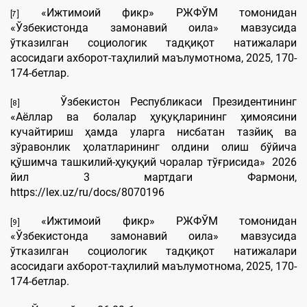
«Ижтимоий фикр» РЖФЎМ томонидан
[7]
«Ўзбекистонда замонавий оила» мавзусида
ўтказилган социологик тадқиқот натижалари
асосидаги ахборот-таҳлилий маълумотнома, 2025, 170-
174-бетлар.
Ўзбекистон Республикаси Президентининг
[8]
«Аёллар ва болалар ҳуқуқларининг ҳимоясини
кучайтириш ҳамда уларга нисбатан тазйиқ ва
зўравонлик ҳолатларининг олдини олиш бўйича
қўшимча ташкилий-ҳуқуқий чоралар тўғрисида» 2026
йил 3 мартдаги Фармони,
https://lex.uz/ru/docs/8070196
«Ижтимоий фикр» РЖФЎМ томонидан
[9]
«Ўзбекистонда замонавий оила» мавзусида
ўтказилган социологик тадқиқот натижалари
асосидаги ахборот-таҳлилий маълумотнома, 2025, 170-
174-бетлар.