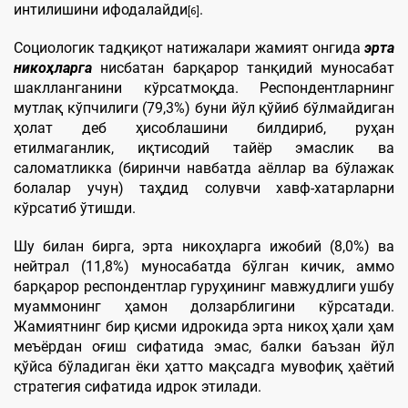
интилишини ифодалайди
.
[6]
Социологик тадқиқот натижалари жамият онгида
эрта
никоҳларга
нисбатан барқарор танқидий муносабат
шаклланганини кўрсатмоқда. Респондентларнинг
мутлақ кўпчилиги (79,3%) буни йўл қўйиб бўлмайдиган
ҳолат деб ҳисоблашини билдириб, руҳан
етилмаганлик, иқтисодий тайёр эмаслик ва
саломатликка (биринчи навбатда аёллар ва бўлажак
болалар учун) таҳдид солувчи хавф-хатарларни
кўрсатиб ўтишди.
Шу билан бирга, эрта никоҳларга ижобий (8,0%) ва
нейтрал (11,8%) муносабатда бўлган кичик, аммо
барқарор респондентлар гуруҳининг мавжудлиги ушбу
муаммонинг ҳамон долзарблигини кўрсатади.
Жамиятнинг бир қисми идрокида эрта никоҳ ҳали ҳам
меъёрдан оғиш сифатида эмас, балки баъзан йўл
қўйса бўладиган ёки ҳатто мақсадга мувофиқ ҳаётий
стратегия сифатида идрок этилади.