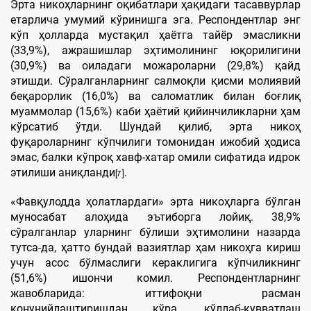
Эрта никоҳларнинг оқибатлари ҳақидаги тасаввурлар
етарлича умумий кўринишга эга. Респондентлар энг
кўп ҳолларда мустақил ҳаётга тайёр эмасликни
(33,9%), ажрашишлар эҳтимолининг юқорилигини
(30,9%) ва оиладаги можароларни (29,8%) қайд
этишди. Сўралганларнинг салмоқли қисми молиявий
беқарорлик (16,0%) ва саломатлик билан боғлиқ
муаммолар (15,6%) каби ҳаётий қийинчиликларни ҳам
кўрсатиб ўтди. Шундай қилиб, эрта никоҳ
фуқароларнинг кўпчилиги томонидан ижобий ҳодиса
эмас, балки кўпроқ хавф-хатар омили сифатида идрок
этилиши аниқланди
.
[7]
«Фавқулодда ҳолатлардаги» эрта никоҳларга бўлган
муносабат алоҳида эътиборга лойиқ. 38,9%
сўралганлар уларнинг бўлиши эҳтимолини назарда
тутса-да, ҳатто бундай вазиятлар ҳам никоҳга кириш
учун асос бўлмаслиги кераклигига кўпчиликнинг
(51,6%) ишончи комил. Респондентларнинг
жавобларида: иттифоқни расман
қонунийлаштиришдан кўра, қўллаб-қувватлаш