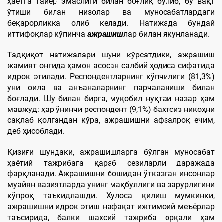
ҳаётга тайёр эмаслиги билан боғлиқ бўлиб, бу вақт
ўтиши билан низолар ва муносабатлардаги
беқарорликка олиб келади. Натижада бундай
иттифоқлар кўпинча
ажрашиш
лар билан якунланади.
Тадқиқот натижалари шуни кўрсатдики, ажрашиш
жамият онгида ҳамон асосан салбий ҳодиса сифатида
идрок этилади. Респондентларнинг кўпчилиги (81,3%)
уни оила ва анъаналарнинг парчаланиши билан
боғлади. Шу билан бирга, муқобил нуқтаи назар ҳам
мавжуд: ҳар ўнинчи респондент (9,1%) бахтсиз никоҳни
сақлаб қолгандан кўра, ажрашишни афзалроқ ечим,
деб ҳисоблади.
Қизиғи шундаки, ажрашишларга бўлган муносабат
ҳаётий тажрибага қараб сезиларли даражада
фарқланади. Ажрашишни бошидан ўтказган инсонлар
муайян вазиятларда унинг мақбуллиги ва зарурлигини
кўпроқ таъкидлашди. Хулоса қилиш мумкинки,
ажрашишни идрок этиш нафақат ижтимоий меъёрлар
таъсирида, балки шахсий тажриба орқали ҳам