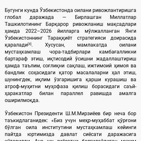
Бугунги кунда Ўзбекистонда оилани ривожлантиришга
глобал даражада — Бирлашган Миллатлар
Ташкилотининг Барқарор ривожланиш мақсадлари
ҳамда 2022–2026 йилларга мўлжалланган Янги
Ўзбекистоннинг Тараққиёт стратегияси доирасида
[3]
қаралади
. Хусусан, мамлакатда оилани
мустаҳкамлаш чора-тадбирлари камбағалликни
бартараф этиш, иқтисодий ўсишни жадаллаштириш
ҳамда таълим, соғлиқни сақлаш, ижтимоий ҳимоя ва
бандлик соҳасидаги қатор масалаларни ҳал этиш,
шунингдек, иқлим ўзгаришига қарши курашиш ва
атроф-муҳитни муҳофаза қилиш борасидаги саъй-
ҳаракатлар билан параллел равишда амалга
оширилмоқда.
Ўзбекистон Президенти Ш.М.Мирзиёев бир неча бор
таъкидлаганидек: «Биз учун меҳр-муҳаббат қўрғони
бўлган оила институтини мустаҳкамлаш кейинги
пайтда юртимизда давлат сиёсати даражасига