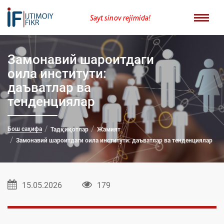
Sayt sinov rejimida!
Замонавий шароитдаги
оила институти:
даъватлар ва
тенденциялар
Бош саҳифа
Тадқиқотлар
Жамият
Замонавий шароитдаги оила институти: даъватлар ва тенденциялар
15.05.2026
179