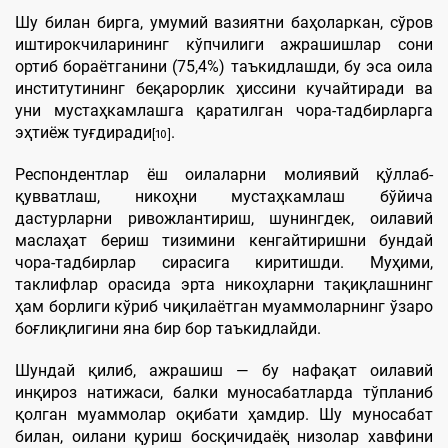
Шу билан бирга, умумий вазиятни баҳоларкан, сўров
иштирокчиларининг кўпчилиги ажрашишлар сони
ортиб бораётганини (75,4%) таъкидлашди, бу эса оила
институтининг беқарорлик ҳиссини кучайтиради ва
уни мустаҳкамлашга қаратилган чора-тадбирларга
эҳтиёж туғдиради
.
[10]
Респондентлар ёш оилаларни молиявий қўллаб-
қувватлаш, никоҳни мустаҳкамлаш бўйича
дастурларни ривожлантириш, шунингдек, оилавий
маслаҳат бериш тизимини кенгайтиришни бундай
чора-тадбирлар сирасига киритишди. Муҳими,
таклифлар орасида эрта никоҳларни тақиқлашнинг
ҳам борлиги кўриб чиқилаётган муаммоларнинг ўзаро
боғлиқлигини яна бир бор таъкидлайди.
Шундай қилиб, ажрашиш — бу нафақат оилавий
инқироз натижаси, балки муносабатларда тўпланиб
қолган муаммолар оқибати ҳамдир. Шу муносабат
билан, оилани қуриш босқичидаёқ низолар хавфини