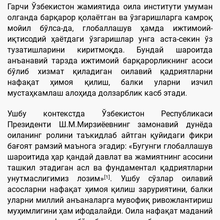
Гарчи Ўзбекистон жамиятида оила институти умуман
олганда барқарор қолаётган ва ўзгаришларга камроқ
мойил бўлса-да, глобаллашув ҳамда ижтимоий-
иқтисодий ҳаётдаги ўзгаришлар унга аста-секин ўз
тузатишларини киритмоқда. Бундай шароитда
анъанавий тарзда ижтимоий барқарорликнинг асоси
бўлиб хизмат қиладиган оилавий қадриятларни
нафақат ҳимоя қилиш, балки уларни изчил
мустаҳкамлаш алоҳида долзарблик касб этади.
Ушбу контекстда Ўзбекистон Республикаси
Президенти Ш.М.Мирзиёевнинг замонавий дунёда
оиланинг ролини таъкидлаб айтган қуйидаги фикри
бағоят рамзий маънога эгадир: «Бугунги глобаллашув
шароитида ҳар қандай давлат ва жамиятнинг асосини
ташкил этадиган асл ва фундаментал қадриятларни
[1]
унутмаслигимиз лозим»
. Ушбу сўзлар оилавий
асосларни нафақат ҳимоя қилиш заруриятини, балки
уларни миллий анъаналарга мувофиқ ривожлантириш
муҳимлигини ҳам ифодалайди. Оила нафақат маданий