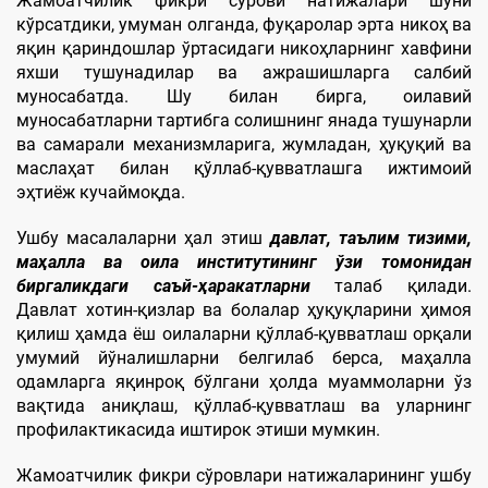
Жамoатчилик фикри сўрови натижалари шуни
кўрсатдики, умуман олганда, фуқаролар эрта никоҳ ва
яқин қариндошлар ўртасидаги никоҳларнинг хавфини
яхши тушунадилар ва ажрашишларга салбий
муносабатда. Шу билан бирга, оилавий
муносабатларни тартибга солишнинг янада тушунарли
ва самарали механизмларига, жумладан, ҳуқуқий ва
маслаҳат билан қўллаб-қувватлашга ижтимоий
эҳтиёж кучаймоқда.
Ушбу масалаларни ҳал этиш
давлат, таълим тизими,
маҳалла ва оила институтининг ўзи томонидан
биргаликдаги саъй-ҳаракатларни
талаб қилади.
Давлат хотин-қизлар ва болалар ҳуқуқларини ҳимоя
қилиш ҳамда ёш оилаларни қўллаб-қувватлаш орқали
умумий йўналишларни белгилаб берса, маҳалла
одамларга яқинроқ бўлгани ҳолда муаммоларни ўз
вақтида аниқлаш, қўллаб-қувватлаш ва уларнинг
профилактикасида иштирок этиши мумкин.
Жамоатчилик фикри сўровлари натижаларининг ушбу