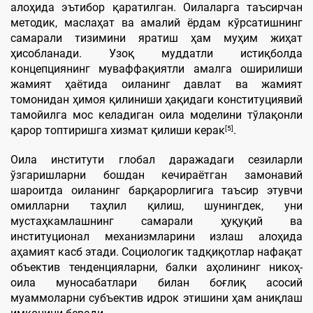
алоҳида эътибор қаратилган. Оилаларга таъсирчан
методик, маслаҳат ва амалий ёрдам кўрсатишнинг
самарали тизимини яратиш ҳам муҳим жиҳат
ҳисобланади. Узоқ муддатли истиқболда
концепциянинг муваффақиятли амалга оширилиши
жамият ҳаётида оиланинг давлат ва жамият
томонидан ҳимоя қилиниши ҳақидаги конституциявий
тамойилга мос келадиган оила моделини тўлақонли
[5]
қарор топтиришга хизмат қилиши керак
.
Оила институти глобал даражадаги сезиларли
ўзгаришларни бошдан кечираётган замонавий
шароитда оиланинг барқарорлигига таъсир этувчи
омилларни таҳлил қилиш, шунингдек, уни
мустаҳкамлашнинг самарали ҳуқуқий ва
институционал механизмларини излаш алоҳида
аҳамият касб этади. Социологик тадқиқотлар нафақат
объектив тенденцияларни, балки аҳолининг никоҳ-
оила муносабатлари билан боғлиқ асосий
муаммоларни субъектив идрок этишини ҳам аниқлаш