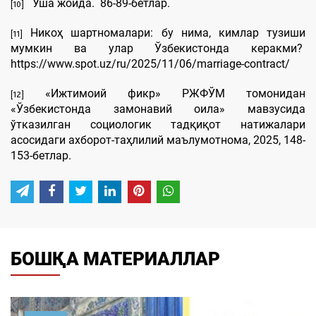
Ўша жойда. 86-89-бетлар.
[10]
Никоҳ шартномалари: бу нима, кимлар тузиши
[11]
мумкин ва улар Ўзбекистонда керакми?
https://www.spot.uz/ru/2025/11/06/marriage-contract/
«Ижтимоий фикр» РЖФЎМ томонидан
[12]
«Ўзбекистонда замонавий оила» мавзусида
ўтказилган социологик тадқиқот натижалари
асосидаги ахборот-таҳлилий маълумотнома, 2025, 148-
153-бетлар.
БОШҚА МАТЕРИАЛЛАР