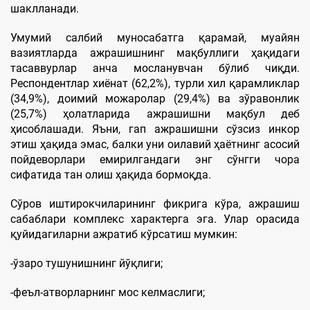
шаклланади.
Умумий салбий муносабатга қарамай, муайян
вазиятларда ажрашишнинг мақбуллиги ҳақидаги
тасаввурлар анча мосланувчан бўлиб чиқди.
Респондентлар хиёнат (62,2%), турли хил қарамликлар
(34,9%), доимий можаролар (29,4%) ва зўравонлик
(25,7%) ҳолатларида ажрашишни мақбул деб
ҳисоблашади. Яъни, гап ажрашишни сўзсиз инкор
этиш ҳақида эмас, балки уни оилавий ҳаётнинг асосий
пойдеворлари емирилгандаги энг сўнгги чора
сифатида тан олиш ҳақида бормоқда.
Сўров иштирокчиларининг фикрига кўра, ажрашиш
сабаблари комплекс характерга эга. Улар орасида
қуйидагиларни ажратиб кўрсатиш мумкин:
-ўзаро тушунишнинг йўқлиги;
-феъл-атворларнинг мос келмаслиги;