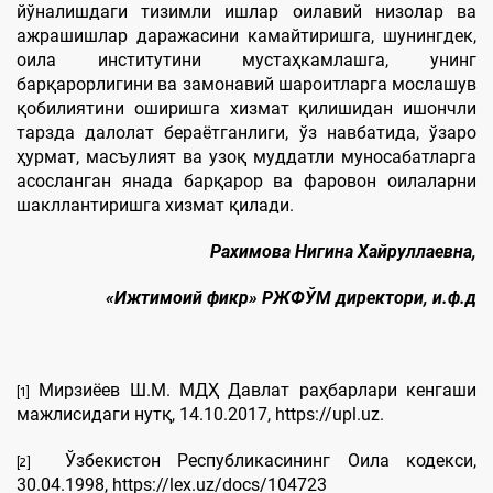
йўналишдаги тизимли ишлар оилавий низолар ва
ажрашишлар даражасини камайтиришга, шунингдек,
оила институтини мустаҳкамлашга, унинг
барқарорлигини ва замонавий шароитларга мослашув
қобилиятини оширишга хизмат қилишидан ишончли
тарзда далолат бераётганлиги, ўз навбатида, ўзаро
ҳурмат, масъулият ва узоқ муддатли муносабатларга
асосланган янада барқарор ва фаровон оилаларни
шакллантиришга хизмат қилади.
Рахимова Нигина Хайруллаевна,
«Ижтимоий фикр» РЖФЎМ директори, и.ф.д
Мирзиёев Ш.М. МДҲ Давлат раҳбарлари кенгаши
[1]
мажлисидаги нутқ, 14.10.2017, https://upl.uz.
Ўзбекистон Республикасининг Оила кодекси,
[2]
30.04.1998, https://lex.uz/docs/104723