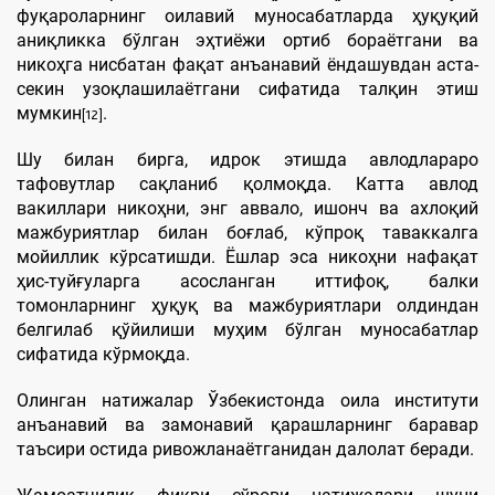
фуқароларнинг оилавий муносабатларда ҳуқуқий
аниқликка бўлган эҳтиёжи ортиб бораётгани ва
никоҳга нисбатан фақат анъанавий ёндашувдан аста-
секин узоқлашилаётгани сифатида талқин этиш
мумкин
.
[12]
Шу билан бирга, идрок этишда авлодлараро
тафовутлар сақланиб қолмоқда. Катта авлод
вакиллари никоҳни, энг аввало, ишонч ва ахлоқий
мажбуриятлар билан боғлаб, кўпроқ таваккалга
мойиллик кўрсатишди. Ёшлар эса никоҳни нафақат
ҳис-туйғуларга асосланган иттифоқ, балки
томонларнинг ҳуқуқ ва мажбуриятлари олдиндан
белгилаб қўйилиши муҳим бўлган муносабатлар
сифатида кўрмоқда.
Олинган натижалар Ўзбекистонда оила институти
анъанавий ва замонавий қарашларнинг баравар
таъсири остида ривожланаётганидан далолат беради.