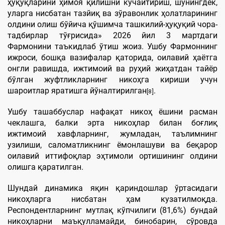
ҳуқуқларини ҳимоя қилишни кучайтириш, шунингдек,
уларга нисбатан тазйиқ ва зўравонлик ҳолатларининг
олдини олиш бўйича қўшимча ташкилий-ҳуқуқий чора-
тадбирлар тўғрисида» 2026 йил 3 мартдаги
Фармонини таъкидлаб ўтиш жоиз. Ушбу Фармоннинг
ижроси, бошқа вазифалар қаторида, оилавий ҳаётга
онгли равишда, ижтимоий ва руҳий жиҳатдан тайёр
бўлган жуфтликларнинг никоҳга кириши учун
шароитлар яратишга йўналтирилган
.
[8]
Ушбу ташаббуслар нафақат никоҳ ёшини расман
чеклашга, балки эрта никоҳлар билан боғлиқ
ижтимоий хавфларнинг, жумладан, таълимнинг
узилиши, саломатликнинг ёмонлашуви ва беқарор
оилавий иттифоқлар эҳтимоли ортишининг олдини
олишга қаратилган.
Шундай динамика яқин қариндошлар ўртасидаги
никоҳларга нисбатан ҳам кузатилмоқда.
Респондентларнинг мутлақ кўпчилиги (81,6%) бундай
никоҳларни маъқулламайди, бинобарин, сўровда