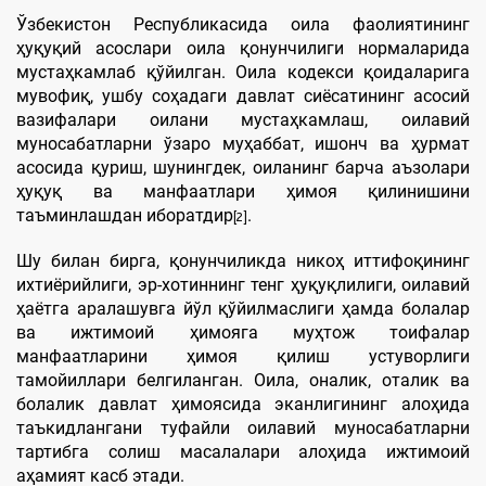
Ўзбекистон Республикасида оила фаолиятининг
ҳуқуқий асослари оила қонунчилиги нормаларида
мустаҳкамлаб қўйилган. Оила кодекси қоидаларига
мувофиқ, ушбу соҳадаги давлат сиёсатининг асосий
вазифалари оилани мустаҳкамлаш, оилавий
муносабатларни ўзаро муҳаббат, ишонч ва ҳурмат
асосида қуриш, шунингдек, оиланинг барча аъзолари
ҳуқуқ ва манфаатлари ҳимоя қилинишини
таъминлашдан иборатдир
.
[2]
Шу билан бирга, қонунчиликда никоҳ иттифоқининг
ихтиёрийлиги, эр-хотиннинг тенг ҳуқуқлилиги, оилавий
ҳаётга аралашувга йўл қўйилмаслиги ҳамда болалар
ва ижтимоий ҳимояга муҳтож тоифалар
манфаатларини ҳимоя қилиш устуворлиги
тамойиллари белгиланган. Оила, оналик, оталик ва
болалик давлат ҳимоясида эканлигининг алоҳида
таъкидлангани туфайли оилавий муносабатларни
тартибга солиш масалалари алоҳида ижтимоий
аҳамият касб этади.