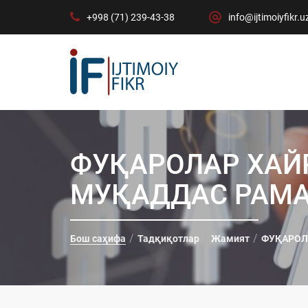
+998 (71) 239-43-38
info@ijtimoiyfikr.u
ФУҚАРОЛАР ХАЙ
МУҚАДДАС РАМА
Бош саҳифа
Тадқиқотлар
Жамият
ФУҚАРОЛ