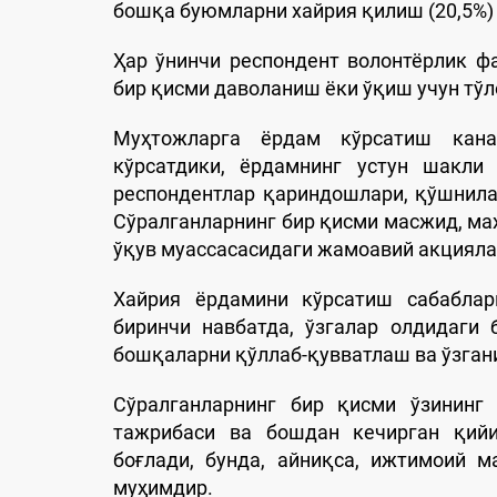
бошқа буюмларни хайрия қилиш (20,5%) 
Ҳар ўнинчи респондент волонтёрлик ф
бир қисми даволаниш ёки ўқиш учун тў
Муҳтожларга ёрдам кўрсатиш кана
кўрсатдики, ёрдамнинг устун шакли 
респондентлар қариндошлари, қўшнила
Сўралганларнинг бир қисми масжид, ма
ўқув муассасасидаги жамоавий акцияла
Хайрия ёрдамини кўрсатиш сабаблари
биринчи навбатда, ўзгалар олдидаги б
бошқаларни қўллаб-қувватлаш ва ўзгани
Сўралганларнинг бир қисми ўзининг
тажрибаси ва бошдан кечирган қийи
боғлади, бунда, айниқса, ижтимоий 
муҳимдир.