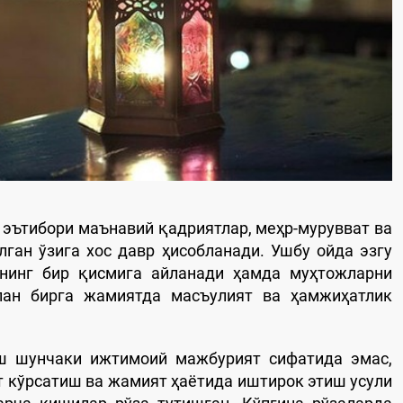
 эътибори маънавий қадриятлар, меҳр-мурувват ва
ган ўзига хос давр ҳисобланади. Ушбу ойда эзгу
тнинг бир қисмига айланади ҳамда муҳтожларни
лан бирга жамиятда масъулият ва ҳамжиҳатлик
ш шунчаки ижтимоий мажбурият сифатида эмас,
т кўрсатиш ва жамият ҳаётида иштирок этиш усули