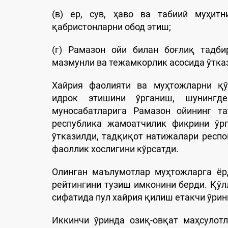
(в) ер, сув, ҳаво ва табиий муҳит
қабристонларни обод этиш;
(г) Рамазон ойи билан боғлиқ тадби
мазмунли ва тежамкорлик асосида ўтка
Хайрия фаолияти ва муҳтожларни қў
идрок этишини ўрганиш, шунингд
муносабатларига Рамазон ойининг т
республика жамоатчилик фикрини ўр
ўтказилди, тадқиқот натижалари респо
фаоллик хослигини кўрсатди.
Олинган маълумотлар муҳтожларга ёр
рейтингини тузиш имконини берди. Қўл
сифатида пул хайрия қилиш етакчи ўринн
Иккинчи ўринда озиқ-овқат маҳсулотл