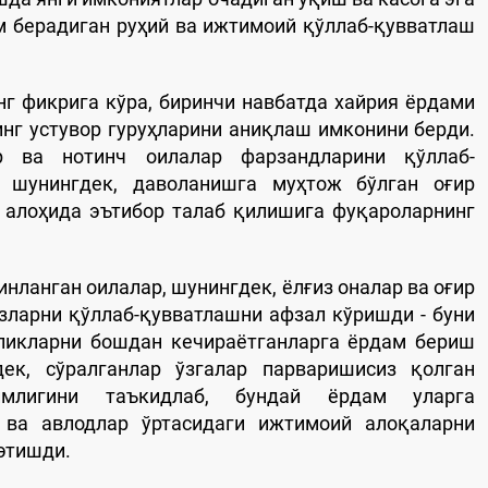
м берадиган руҳий ва ижтимоий қўллаб-қувватлаш
нг фикрига кўра, биринчи навбатда хайрия ёрдами
нг устувор гуруҳларини аниқлаш имконини берди.
р ва нотинч оилалар фарзандларини қўллаб-
 шунингдек, даволанишга муҳтож бўлган оғир
р алоҳида эътибор талаб қилишига фуқароларнинг
нланган оилалар, шунингдек, ёлғиз оналар ва оғир
изларни қўллаб-қувватлашни афзал кўришди - буни
ликларни бошдан кечираётганларга ёрдам бериш
ек, сўралганлар ўзгалар парваришисиз қолган
ҳимлигини таъкидлаб, бундай ёрдам уларга
 ва авлодлар ўртасидаги ижтимоий алоқаларни
этишди.