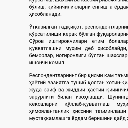
бўлиш; қийинчиликларни енгишга ёрда
ҳисобланади.
Ўтказилган тадқиқот, респондентларни
кўрсатилиши керак бўлган фуқароларни
Сўров иштирокчилари етим болала
қувватлашни муҳим деб ҳисоблайди,
беморлар, ногиронлиги бўлган шахсла
ишончи комил.
Респондентларнинг бир қисми кам таъми
ҳаётий вазиятга тушиб қолган хотин-қ
жуда заиф ва жиддий ҳаётий қийинчи
зарурлиги билан изоҳлашди. Шунингд
кексаларни қўллаб-қувватлаш му
ҳимояланганлик ҳиссини таъминлаши
мустаҳкамлашга ёрдам беришини қайд 