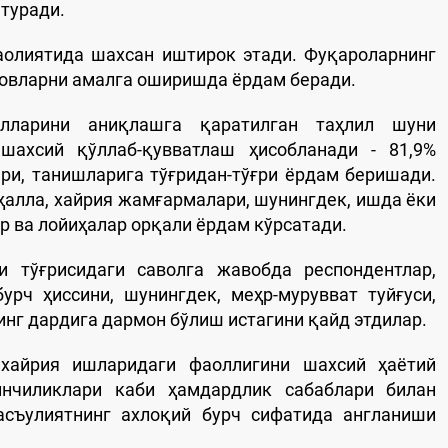
туради.
аолиятида шахсан иштирок этади. Фуқароларнинг
ловларни амалга оширишда ёрдам беради.
лларини аниқлашга қаратилган таҳлил шуни
шахсий қўллаб-қувватлаш ҳисобланади - 81,9%
ри, танишларига тўғридан-тўғри ёрдам беришади.
ҳалла, хайрия жамғармалари, шунингдек, ишда ёки
р ва лойиҳалар орқали ёрдам кўрсатади.
 тўғрисидаги саволга жавобда респондентлар,
урч ҳиссини, шунингдек, меҳр-мурувват туйғуси,
нг дардига дармон бўлиш истагини қайд этдилар.
 хайрия ишларидаги фаоллигини шахсий ҳаётий
нчиликлари каби ҳамдардлик сабаблари билан
масъулиятнинг ахлоқий бурч сифатида англаниши