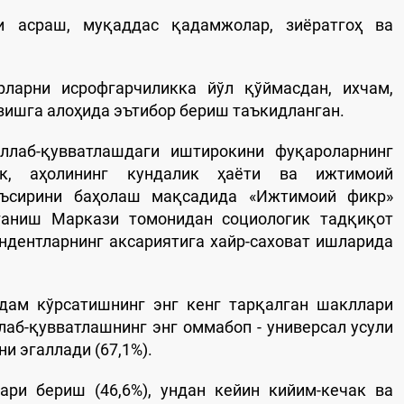
ни асраш, муқаддас қадамжолар, зиёратгоҳ ва
рларни исрофгарчиликка йўл қўймасдан, ихчам,
зишга алоҳида эътибор бериш таъкидланган.
ллаб-қувватлашдаги иштирокини фуқароларнинг
ек, аҳолининг кундалик ҳаёти ва ижтимоий
аъсирини баҳолаш мақсадида «Ижтимоий фикр»
ганиш Маркази томонидан социологик тадқиқот
ндентларнинг аксариятига хайр-саховат ишларида
дам кўрсатишнинг энг кенг тарқалган шакллари
лаб-қувватлашнинг энг оммабоп - универсал усули
и эгаллади (67,1%).
ари бериш (46,6%), ундан кейин кийим-кечак ва