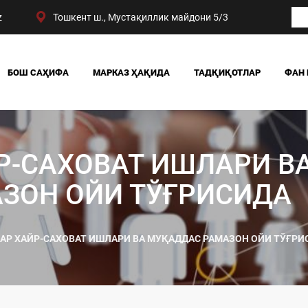
z
Тошкент ш., Мустақиллик майдони 5/3
БОШ САҲИФА
МАРКАЗ ҲАҚИДА
ТАДҚИҚОТЛАР
ФАН 
БИЗНИНГ ЮТУҚЛАРИМИЗ
ЖАМИЯТ
РАҲБАРИЯТ
СИЁСАТ ВА ҲУҚУҚ
МАРКАЗ ТУЗИЛМАСИ
ИҚТИСОДИЁТ
Р-САХОВАТ ИШЛАРИ В
DIGITAL СОЦИОЛОГИ
ЗОН ОЙИ ТЎҒРИСИДА
АР ХАЙР-САХОВАТ ИШЛАРИ ВА МУҚАДДАС РАМАЗОН ОЙИ ТЎҒРИ