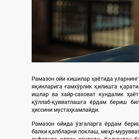
Рамазон ойи кишилар ҳаётида уларнинг
яқинларига ғамхўрлик қилишга қаратил
ишлар ва хайр-саховат кундалик ҳаё
қўллаб-қувватлашга ёрдам бериш би
ҳиссини мустаҳкамлайди.
Рамазон ойида ўзгаларга ёрдам бери
балки қалбларни поклаш, меҳр-мурувва