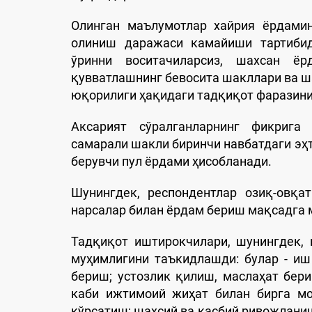
Олинган маълумотлар хайрия ёрдамин
олиниш даражаси камайиши тартибид
ўринни воситачиларсиз, шахсан ё
қувватлашнинг бевосита шакллари ва ш
юқорилиги ҳақидаги тадқиқот фаразини
Аксарият сўралганларнинг фикрига 
самарали шакли биринчи навбатдаги эҳ
берувчи пул ёрдами ҳисобланади.
Шунингдек, респондентлар озиқ-овқа
нарсалар билан ёрдам бериш мақсадга 
Тадқиқот иштирокчилари, шунингдек,
муҳимлигини таъкидлашди: булар - и
бериш; устозлик қилиш, маслаҳат бе
каби ижтимоий жиҳат билан бирга мо
кўрсатиш; шахсий ва касбий ривожланиш