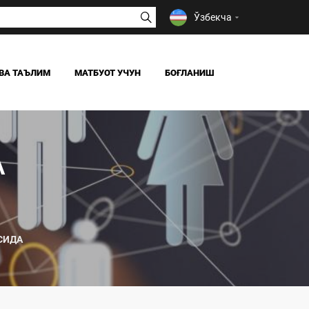
Ўзбекча
ВА ТАЪЛИМ
МАТБУОТ УЧУН
БОҒЛАНИШ
ЯНГИЛИКЛАР
ОАВ БИЗ ҲАҚИМИЗДА
А
Я
СИДА