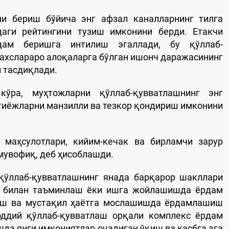
и бериш бўйича энг афзал каналларнинг тилга
аги рейтингини тузиш имконини берди. Етакчи
рдам беришга интилиш эгаллади, бу қўллаб-
ахслараро алоқаларга бўлган ишонч даражасининг
 тасдиқлади.
кўра, муҳтожларни қўллаб-қувватлашнинг энг
тиёжларни манзилли ва тезкор қондириш имконини
т маҳсулотлари, кийим-кечак ва бирламчи зарур
мувофиқ, деб ҳисоблашди.
 қўллаб-қувватлашнинг янада барқарор шакллари
ш билан таъминлаш ёки ишга жойлашишда ёрдам
риш ва мустақил ҳаётга мослашишда ёрдамлашиш
ддий қўллаб-қувватлаш орқали комплекс ёрдам
да янги имкониятлар очадиган ўқиш ва касбга эга