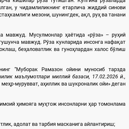
арча кишилар рўза тутишган. Кўпгина рўзаларда
лган, у чидамлиликнинг етарлича жиддий синови
стаҳкамлиги мезони, шунингдек, ақл, руҳ ва танани
да мавжуд. Мусулмонлар ҳаётида «рўза» – руҳий
тушунча мавжуд. Рўза кунларида инсонга нафақат
поклаш, беҳаловатлик ва гуноҳлардан халос бўлиш
ининг “Муборак Рамазон ойини муносиб тарзда
чилик маълумотлари миллий базаси, 17.02.2026 й.,
 меҳр-мурувват, аҳиллик ва шукроналик ойи» деган
тимоий ҳимояга муҳтож инсонларни ҳар томонлама
тлик, адолат ва тарбия масканига айлантириш;