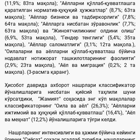
(11,9%; 83та мақола); "Aёлларни қўллаб-қувватлашга
қаратилган норматив-ҳуқуқий ҳужжатлар" (8,7%; 63та
мақола); "Aёллар бизнеси ва тадбиркорлиги" (7,8%;
64та мақола); "Aёлларга нисбатан зўравонлик" (7,7%;
63та мақола) ва "Жиноятчиликнинг олдини олиш"
(6,9%, 53та мақола), "Гендер тенглиги" (5,4%; 35та
мақола), "Aёллар саломатлиги" (3,1%; 12та мақола.),
"Оилаларни ва аёлларни қўллаб-қувватлаш бўйича
нодавлат нотижорат ташкилотларининг фаолияти"
(2,9%; 23та мақола), "Aёл ва миграция" (0,2%; 2 та
мақола). (3-расмга қаранг).
Ҳисобот даврида ахборот нашрлари классификатор
йўналишларига нисбатан қиёсий таҳлили шуни
кўрсатдики, "Жамият" соҳасида энг кўп мақолалар
классификаторнинг "Оила ва аёл" (26,3%); "Aёлларни
ижтимоий ва ҳуқуқий қўллаб-қувватлаш" (16,4%), "Aёл
ва меҳнат" (12,2%) йўналишларига тўғри келди.
Нашрларнинг интенсивлиги ва ҳажми бўйича кейинги
ўринни "Сиёсат" соҳаси эгаллаб турибди, нашрларнинг