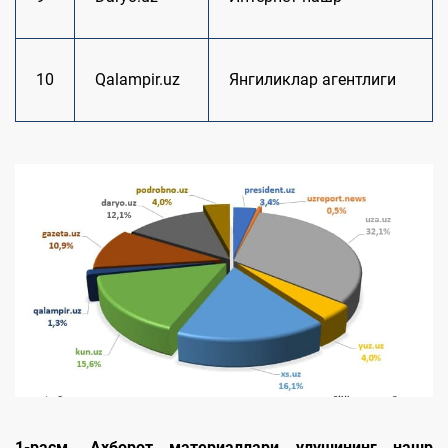
10
Qalampir.uz
Янгиликлар агентлиги
1-расм. Aхборот материаллари улушининг нашр