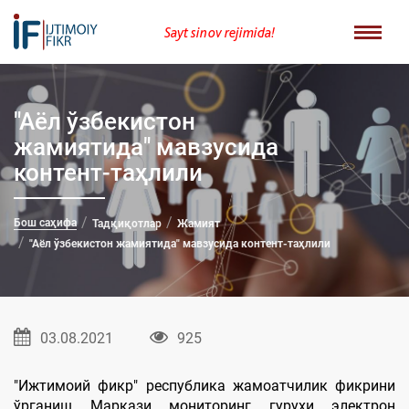
Sayt sinov rejimida!
"Aёл ўзбекистон
жамиятида" мавзусида
контент-таҳлили
Бош саҳифа
Тадқиқотлар
Жамият
"Aёл ўзбекистон жамиятида" мавзусида контент-таҳлили
03.08.2021
925
"Ижтимоий фикр" республика жамоатчилик фикрини
ўрганиш Маркази мониторинг гуруҳи электрон