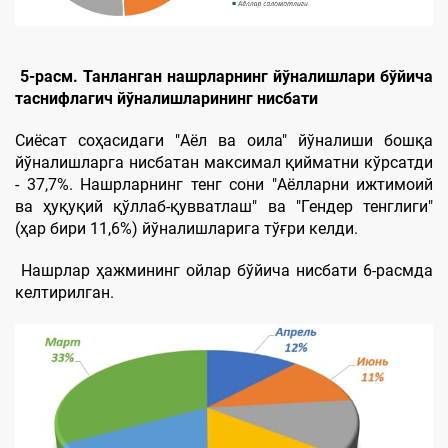
5-расм. Танланган нашрларнинг йўналишлари бўйича
таснифлагич йўналишларининг нисбати
Сиёсат соҳасидаги "Aёл ва оила" йўналиши бошқа
йўналишларга нисбатан максимал қийматни кўрсатди
- 37,7%. Нашрларнинг тенг сони "Aёлларни ижтимоий
ва ҳуқуқий қўллаб-қувватлаш" ва "Гендер тенглиги"
(ҳар бири 11,6%) йўналишларига тўғри келди.
Нашрлар ҳажмининг ойлар бўйича нисбати 6-расмда
келтирилган.