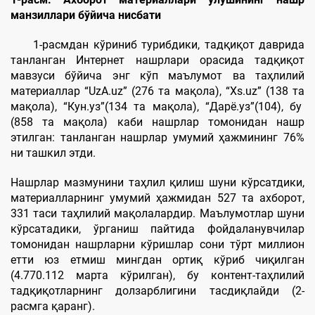
манзиллари бўйича нисбати
1-расмдан кўриниб турибдики, тадқиқот даврида
танланган Интернет нашрлари орасида тадқиқот
мавзуси бўйича энг кўп маълумот ва таҳлилий
материаллар “UzА.uz” (276 та мақола), “Xs.uz” (138 та
мақола), “Кун.уз”(134 та мақола), “Дарё.уз”(104), бу
(858 та мақола) каби нашрлар томонидан нашр
этилган: танланган нашрлар умумий ҳажмининг 76%
ни ташкил этди.
Нашрлар мазмунини таҳлил қилиш шуни кўрсатдики,
материалларнинг умумий ҳажмидан 527 та ахборот,
331 таси таҳлилий мақолалардир. Маълумотлар шуни
кўрсатадики, ўрганиш пайтида фойдаланувчилар
томонидан нашрларни кўришлар сони тўрт миллион
етти юз етмиш мингдан ортиқ кўриб чиқилган
(4.770.112 марта кўрилган), бу контент-таҳлилий
тадқиқотларнинг долзарблигини тасдиқлайди (2-
расмга қаранг).