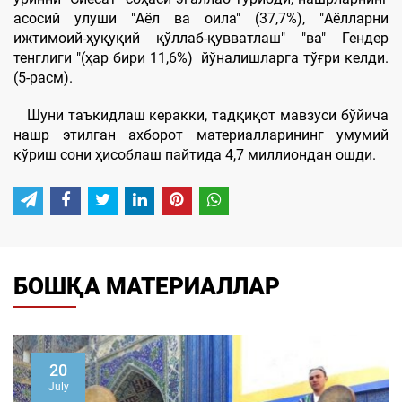
асосий улуши "Aёл ва оила" (37,7%), "Aёлларни
ижтимоий-ҳуқуқий қўллаб-қувватлаш" "ва" Гендер
тенглиги "(ҳар бири 11,6%) йўналишларга тўғри келди.
(5-расм).
Шуни таъкидлаш керакки, тадқиқот мавзуси бўйича
нашр этилган ахборот материалларининг умумий
кўриш сони ҳисоблаш пайтида 4,7 миллиондан ошди.
БОШҚА МАТЕРИАЛЛАР
20
July