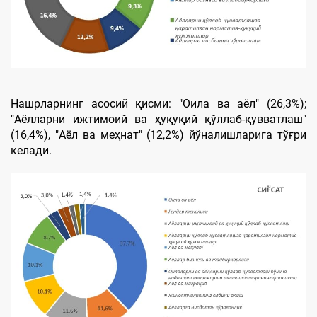
Нашрларнинг асосий қисми: "Оила ва аёл" (26,3%);
"Aёлларни ижтимоий ва ҳуқуқий қўллаб-қувватлаш"
(16,4%), "Aёл ва меҳнат" (12,2%) йўналишларига тўғри
келади.