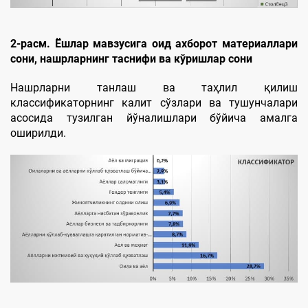
2-расм. Ёшлар мавзусига оид ахборот материаллари
сони, нашрларнинг таснифи ва кўришлар сони
Нашрларни танлаш ва таҳлил қилиш
классификаторнинг калит сўзлари ва тушунчалари
асосида тузилган йўналишлари бўйича амалга
оширилди.