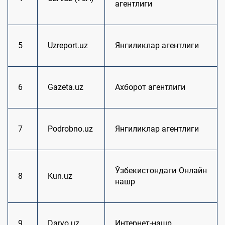
агентлиги
5
Uzreport.uz
Янгиликлар агентлиги
6
Gazeta.uz
Ахборот агентлиги
7
Podrobno.uz
Янгиликлар агентлиги
Ўзбекистондаги Онлайн
8
Kun.uz
нашр
9
Daryo.uz
Интернет-нашр