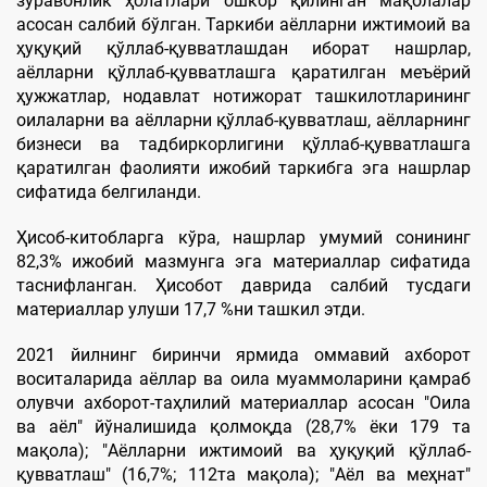
зўравонлик ҳолатлари ошкор қилинган мақолалар
асосан салбий бўлган. Таркиби аёлларни ижтимоий ва
ҳуқуқий қўллаб-қувватлашдан иборат нашрлар,
аёлларни қўллаб-қувватлашга қаратилган меъёрий
ҳужжатлар, нодавлат нотижорат ташкилотларининг
оилаларни ва аёлларни қўллаб-қувватлаш, аёлларнинг
бизнеси ва тадбиркорлигини қўллаб-қувватлашга
қаратилган фаолияти ижобий таркибга эга нашрлар
сифатида белгиланди.
Ҳисоб-китобларга кўра, нашрлар умумий сонининг
82,3% ижобий мазмунга эга материаллар сифатида
таснифланган. Ҳисобот даврида салбий тусдаги
материаллар улуши 17,7 %ни ташкил этди.
2021 йилнинг биринчи ярмида оммавий ахборот
воситаларида аёллар ва оила муаммоларини қамраб
олувчи ахборот-таҳлилий материаллар асосан "Оила
ва аёл" йўналишида қолмоқда (28,7% ёки 179 та
мақола); "Aёлларни ижтимоий ва ҳуқуқий қўллаб-
қувватлаш" (16,7%; 112та мақола); "Aёл ва меҳнат"