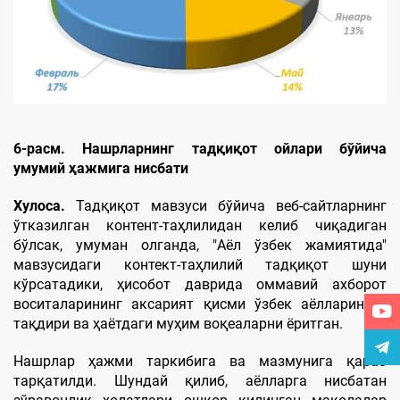
6
-расм.
Н
ашрларнинг
т
адқиқот ойлари бўйича
умумий ҳажмига нисбати
Хулоса.
Тадқиқот мавзуси бўйича веб-сайтларнинг
ўтказилган контент-таҳлилидан келиб чиқадиган
бўлсак, умуман олганда, "Aёл ўзбек жамиятида"
мавзусидаги контект-таҳлилий тадқиқот шуни
кўрсатадики, ҳисобот даврида оммавий ахборот
воситаларининг аксарият қисми ўзбек аёлларининг
тақдири ва ҳаётдаги муҳим воқеаларни ёритган.
Нашрлар ҳажми таркибига ва мазмунига қараб
тарқатилди. Шундай қилиб, аёлларга нисбатан