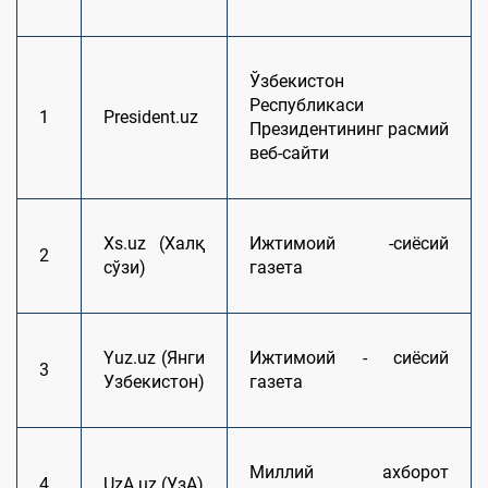
Ўзбекистон
Республикаси
1
President.uz
Президентининг расмий
веб-сайти
Xs.uz (Халқ
Ижтимоий -сиёсий
2
сўзи)
газета
Yuz.uz (Янги
Ижтимоий - сиёсий
3
Узбекистон)
газета
Миллий ахборот
4
UzА.uz (УзА)