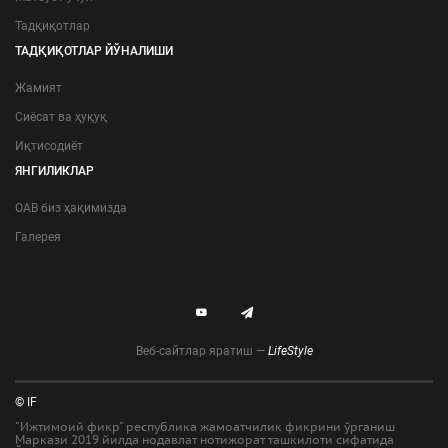
Тадқиқотлар
ТАДҚИҚОТЛАР ЙЎНАЛИШИ
Жамият
Сиёсат ва ҳуқуқ
Иқтисодиёт
ЯНГИЛИКЛАР
ОАВ биз ҳақимизда
Галерея
Веб-сайтлар яратиш —
LifeStyle
© IF
"Ижтимоий фикр" республика жамоатчилик фикрини ўрганиш
Маркази 2019 йилда нодавлат нотижорат ташкилоти сифатида