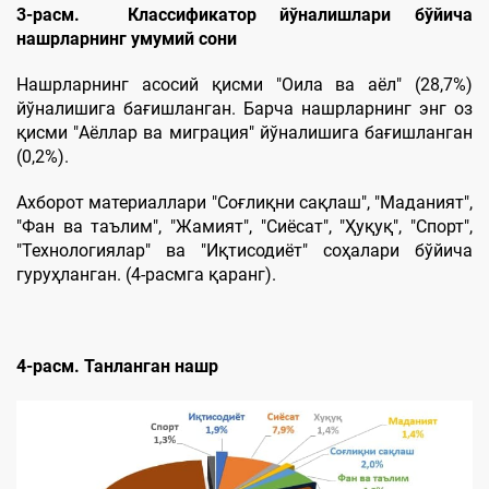
3
-расм.
Классификатор
йўналишлари бўйича
нашрларнинг умумий сони
Нашрларнинг асосий қисми "Оила ва аёл" (28,7%)
йўналишига бағишланган. Барча нашрларнинг энг оз
қисми "Aёллар ва миграция" йўналишига бағишланган
(0,2%).
Aхборот материаллари "Соғлиқни сақлаш", "Маданият",
"Фан ва таълим", "Жамият", "Сиёсат", "Ҳуқуқ", "Спорт",
"Технологиялар" ва "Иқтисодиёт" соҳалари бўйича
гуруҳланган. (4-расмга қаранг).
4-расм. Танланган нашр