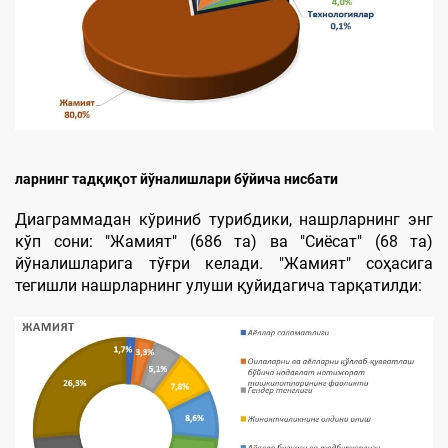
ларнинг тадқиқот йўналишлари бўйича нисбати
Диаграммадан кўриниб турибдики, нашрларнинг энг
кўп сони: "Жамият" (686 та) ва "Сиёсат" (68 та)
йўналишларига тўғри келади. "Жамият" соҳасига
тегишли нашрларнинг улуши қуйидагича тарқатилди: