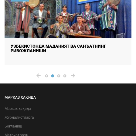
ЎЗБЕКИСТОНДА МАДАНИЯТ ВА САНЪАТНИНГ
РИВОЖЛАНИШИ
МАРКАЗ ҲАҚИДА
Марказ ҳақида
Журналистларга
Боғланиш
Матбуот учун