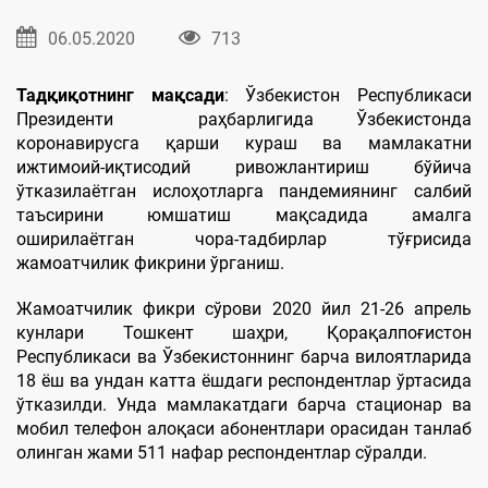
06.05.2020
713
Тадқиқотнинг мақсади
: Ўзбекистон Республикаси
Президенти раҳбарлигида Ўзбекистонда
коронавирусга қарши кураш ва мамлакатни
ижтимоий-иқтисодий ривожлантириш бўйича
ўтказилаётган ислоҳотларга пандемиянинг салбий
таъсирини юмшатиш мақсадида амалга
оширилаётган чора-тадбирлар тўғрисида
жамоатчилик фикрини ўрганиш.
Жамоатчилик фикри сўрови 2020 йил 21-26 апрель
кунлари Тошкент шаҳри, Қорақалпоғистон
Республикаси ва Ўзбекистоннинг барча вилоятларида
18 ёш ва ундан катта ёшдаги респондентлар ўртасида
ўтказилди. Унда мамлакатдаги барча стационар ва
мобил телефон алоқаси абонентлари орасидан танлаб
олинган жами 511 нафар респондентлар сўралди.