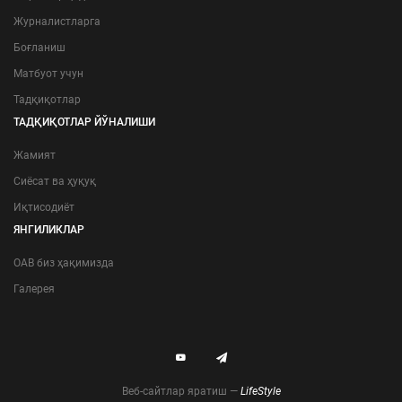
Журналистларга
Боғланиш
Матбуот учун
Тадқиқотлар
ТАДҚИҚОТЛАР ЙЎНАЛИШИ
Жамият
Сиёсат ва ҳуқуқ
Иқтисодиёт
ЯНГИЛИКЛАР
ОАВ биз ҳақимизда
Галерея
Веб-сайтлар яратиш —
LifeStyle