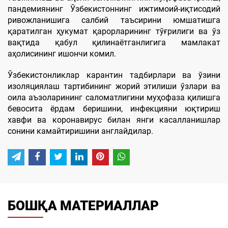
пандемиянинг Ўзбекистоннинг ижтимоий-иқтисодий
ривожланишига салбий таъсирини юмшатишга
қаратилган ҳукумат қарорларининг тўғрилиги ва ўз
вақтида қабул қилинаётганлигига мамлакат
аҳолисининг ишончи комил.
Ўзбекистонликлар карантин тадбирлари ва ўзини
изоляциялаш тартибининг жорий этилиши ўзлари ва
оила аъзоларининг саломатлигини муҳофаза қилишга
бевосита ёрдам беришини, инфекцияни юқтириш
хавфи ва коронавирус билан янги касалланишлар
сонини камайтиришини англайдилар.
БОШҚА МАТЕРИАЛЛАР