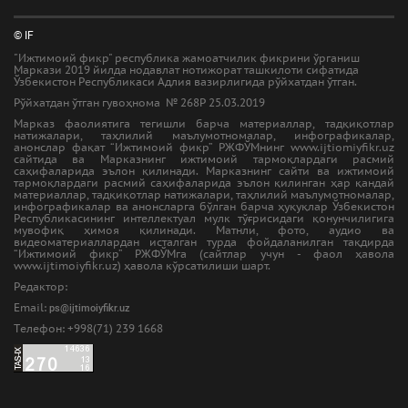
© IF
"Ижтимоий фикр" республика жамоатчилик фикрини ўрганиш
Маркази 2019 йилда нодавлат нотижорат ташкилоти сифатида
Ўзбекистон Республикаси Адлия вазирлигида рўйхатдан ўтган.
Рўйхатдан ўтган гувоҳнома № 268Р 25.03.2019
Марказ фаолиятига тегишли барча материаллар, тадқиқотлар
натижалари, таҳлилий маълумотномалар, инфографикалар,
анонслар фақат “Ижтимоий фикр” РЖФЎМнинг www.ijtiomiyfikr.uz
сайтида ва Марказнинг ижтимоий тармоқлардаги расмий
саҳифаларида эълон қилинади. Марказнинг сайти ва ижтимоий
тармоқлардаги расмий саҳифаларида эълон қилинган ҳар қандай
материаллар, тадқиқотлар натижалари, таҳлилий маълумотномалар,
инфографикалар ва анонсларга бўлган барча ҳуқуқлар Ўзбекистон
Республикасининг интеллектуал мулк тўғрисидаги қонунчилигига
мувофиқ ҳимоя қилинади. Матнли, фото, аудио ва
видеоматериаллардан исталган турда фойдаланилган тақдирда
“Ижтимоий фикр” РЖФЎМга (сайтлар учун - фаол ҳавола
www.ijtimoiyfikr.uz) ҳавола кўрсатилиши шарт.
Редактор:
Email:
ps@ijtimoiyfikr.uz
Tелефон: +998(71) 239 1668