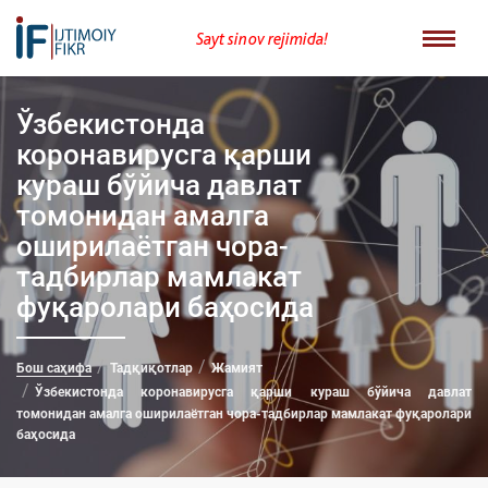
Sayt sinov rejimida!
Ўзбекистонда
коронавирусга қарши
кураш бўйича давлат
томонидан амалга
оширилаётган чора-
тадбирлар мамлакат
фуқаролари баҳосида
Бош саҳифа
Тадқиқотлар
Жамият
Ўзбекистонда коронавирусга қарши кураш бўйича давлат
томонидан амалга оширилаётган чора-тадбирлар мамлакат фуқаролари
баҳосида