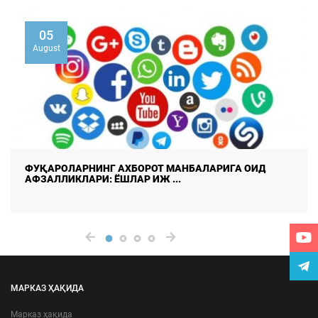
20
July
ЎЗБЕКИСТОНДА МАДАНИЯТ ВА САНЪАТНИНГ
РИВОЖЛАНИШИ
МАРКАЗ ҲАҚИДА
Марказ ҳақида