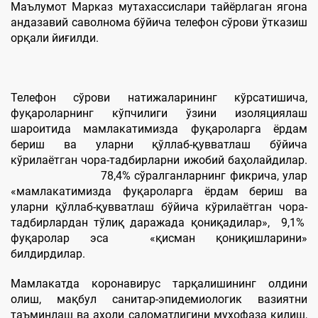
Маълумот Марказ мутахассислари тайёрлаган ягона
андазавий саволнома бўйича телефон сўрови ўтказиш
орқали йиғилди.
Телефон сўрови натижаларининг кўрсатишича,
фуқароларнинг кўпчилиги ўзини изоляциялаш
шароитида мамлакатимизда фуқароларга ёрдам
бериш ва уларни қўллаб-қувватлаш бўйича
кўрилаётган чора-тадбирларни ижобий баҳолайдилар.
78,4% сўралганларнинг фикрича, улар
«мамлакатимизда фуқароларга ёрдам бериш ва
уларни қўллаб-қувватлаш бўйича кўрилаётган чора-
тадбирлардан тўлиқ даражада қониқадилар», 9,1%
фуқаролар эса «қисман қониқишларини»
билдирдилар.
Мамлакатда коронавирус тарқалишининг олдини
олиш, мақбул санитар-эпидемиологик вазиятни
таъминлаш ва аҳоли саломатлигини муҳофаза қилиш,