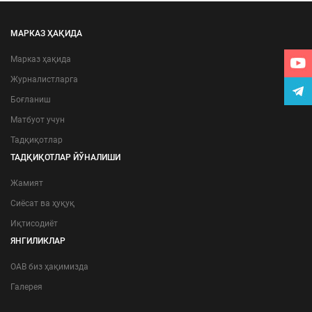
МАРКАЗ ҲАҚИДА
Марказ ҳақида
Журналистларга
Боғланиш
Матбуот учун
Тадқиқотлар
ТАДҚИҚОТЛАР ЙЎНАЛИШИ
Жамият
Сиёсат ва ҳуқуқ
Иқтисодиёт
ЯНГИЛИКЛАР
ОАВ биз ҳақимизда
Галерея