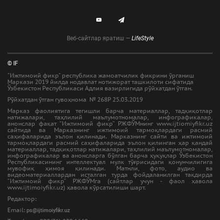
Веб-сайтлар яратиш —
LifeStyle
© IF
"Ижтимоий фикр" республика жамоатчилик фикрини ўрганиш
Маркази 2019 йилда нодавлат нотижорат ташкилоти сифатида
Ўзбекистон Республикаси Адлия вазирлигида рўйхатдан ўтган.
Рўйхатдан ўтган гувоҳнома № 268Р 25.03.2019
Марказ фаолиятига тегишли барча материаллар, тадқиқотлар
натижалари, таҳлилий маълумотномалар, инфографикалар,
анонслар фақат “Ижтимоий фикр” РЖФЎМнинг www.ijtiomiyfikr.uz
сайтида ва Марказнинг ижтимоий тармоқлардаги расмий
саҳифаларида эълон қилинади. Марказнинг сайти ва ижтимоий
тармоқлардаги расмий саҳифаларида эълон қилинган ҳар қандай
материаллар, тадқиқотлар натижалари, таҳлилий маълумотномалар,
инфографикалар ва анонсларга бўлган барча ҳуқуқлар Ўзбекистон
Республикасининг интеллектуал мулк тўғрисидаги қонунчилигига
мувофиқ ҳимоя қилинади. Матнли, фото, аудио ва
видеоматериаллардан исталган турда фойдаланилган тақдирда
“Ижтимоий фикр” РЖФЎМга (сайтлар учун - фаол ҳавола
www.ijtimoiyfikr.uz) ҳавола кўрсатилиши шарт.
Редактор:
Email:
ps@ijtimoiyfikr.uz