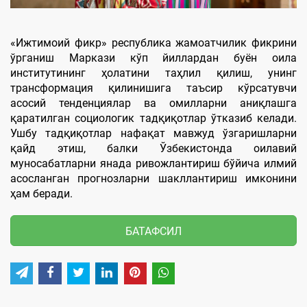
«Ижтимоий фикр» республика жамоатчилик фикрини
ўрганиш Маркази кўп йиллардан буён оила
институтининг ҳолатини таҳлил қилиш, унинг
трансформация қилинишига таъсир кўрсатувчи
асосий тенденциялар ва омилларни аниқлашга
қаратилган социологик тадқиқотлар ўтказиб келади.
Ушбу тадқиқотлар нафақат мавжуд ўзгаришларни
қайд этиш, балки Ўзбекистонда оилавий
муносабатларни янада ривожлантириш бўйича илмий
асосланган прогнозларни шакллантириш имконини
ҳам беради.
БАТАФСИЛ