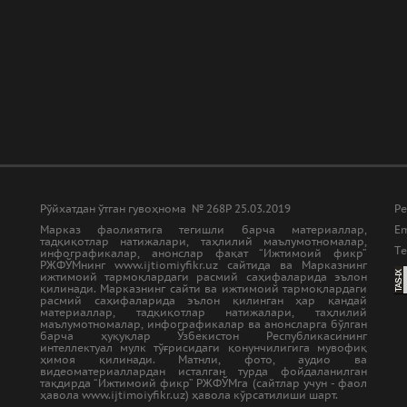
Рўйхатдан ўтган гувоҳнома № 268Р 25.03.2019
Ре
Марказ фаолиятига тегишли барча материаллар,
Em
тадқиқотлар натижалари, таҳлилий маълумотномалар,
Tе
инфографикалар, анонслар фақат “Ижтимоий фикр”
РЖФЎМнинг www.ijtiomiyfikr.uz сайтида ва Марказнинг
ижтимоий тармоқлардаги расмий саҳифаларида эълон
қилинади. Марказнинг сайти ва ижтимоий тармоқлардаги
расмий саҳифаларида эълон қилинган ҳар қандай
материаллар, тадқиқотлар натижалари, таҳлилий
маълумотномалар, инфографикалар ва анонсларга бўлган
барча ҳуқуқлар Ўзбекистон Республикасининг
интеллектуал мулк тўғрисидаги қонунчилигига мувофиқ
ҳимоя қилинади. Матнли, фото, аудио ва
видеоматериаллардан исталган турда фойдаланилган
тақдирда “Ижтимоий фикр” РЖФЎМга (сайтлар учун - фаол
ҳавола www.ijtimoiyfikr.uz) ҳавола кўрсатилиши шарт.