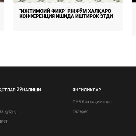
"ИЖТИМОИЙ ФИКР" РЖФЎМ ХАЛҚАРО
КОНФЕРЕНЦИЯ ИШИДА ИШТИРОК ЭТДИ
ҚОТЛАР ЙЎНАЛИШИ
ЯНГИЛИКЛАР
т
ОАВ биз ҳақимизда
ва ҳуқуқ
Галерея
диёт