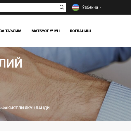
Ўзбекча
ВА ТАЪЛИМ
МАТБУОТ УЧУН
БОҒЛАНИШ
ЯНГИЛИКЛАР
ОАВ БИЗ ҲАҚИМИЗДА
АЛИЙ
Я
ФФАҚИЯТЛИ ЯКУНЛАНДИ