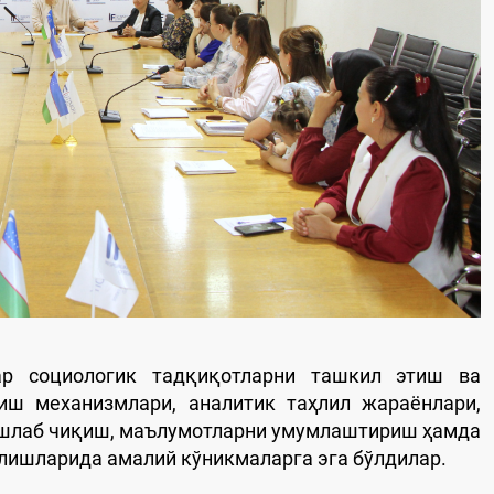
ар социологик тадқиқотларни ташкил этиш ва
иш механизмлари, аналитик таҳлил жараёнлари,
ишлаб чиқиш, маълумотларни умумлаштириш ҳамда
лишларида амалий кўникмаларга эга бўлдилар.