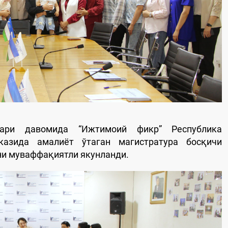
лари давомида “Ижтимоий фикр” Республика
азида амалиёт ўтаган магистратура босқичи
ни муваффақиятли якунланди.