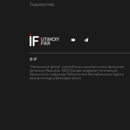
Тадқиқотлар
© IF
"Ижтимоий фикр" республика жамоатчилик фикрини
ўрганиш Маркази 2019 йилда нодавлат нотижорат
ташкилоти сифатида Ўзбекистон Республикаси Адлия
вазирлигида рўйхатдан ўтган.