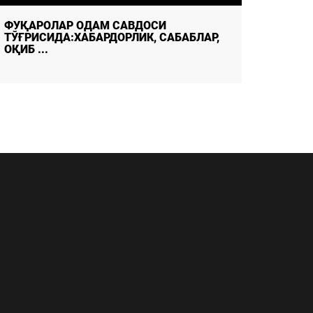
ФУҚАРОЛАР ОДАМ САВДОСИ
ФУҚАР
ТЎҒРИСИДА:ХАБАРДОРЛИК, САБАБЛАР,
МАНБА
ОҚИБ ...
ЁШЛАР