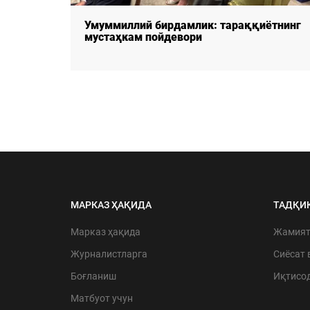
Умуммиллий бирдамлик: тараққиётнинг
РИ:
мустаҳкам пойдевори
МАРКАЗ ҲАҚИДА
ТАДҚИ
Марказ ҳақида
Жамия
Журналистларга
Сиёсат 
Боғланиш
Иқтисо
Матбуот учун