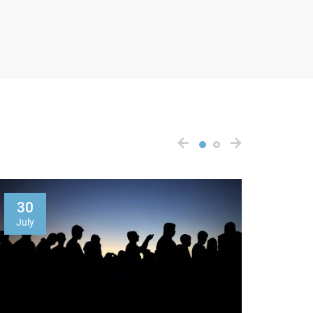
30
05
July
Augus