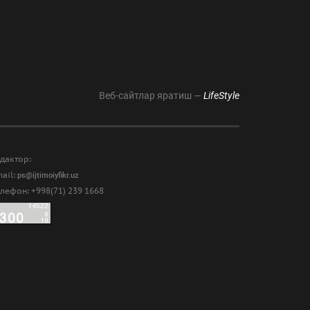
Веб-сайтлар яратиш —
LifeStyle
дактор:
ail:
ps@ijtimoiyfikr.uz
лефон: +998(71) 239 1668