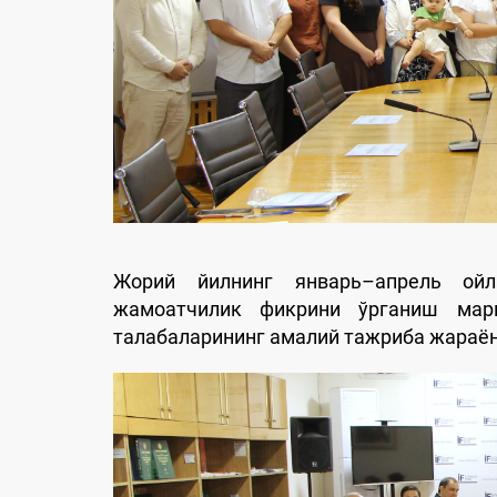
Жорий йилнинг январь–апрель ой
жамоатчилик фикрини ўрганиш марк
талабаларининг амалий тажриба жараё