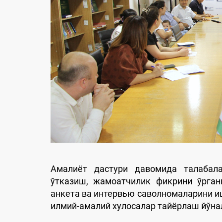
Амалиёт дастури давомида талабал
ўтказиш, жамоатчилик фикрини ўрган
анкета ва интервью саволномаларини 
илмий-амалий хулосалар тайёрлаш йўна