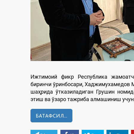
Ижтимоий фикр Республика жамоатч
биринчи ўринбосари, Хаджимухамедов 
шаҳрида ўтказиладиган Грушин номид
этиш ва ўзаро тажриба алмашиниш учун
БАТАФСИЛ...