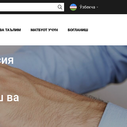
Ўзбекча
ВА ТАЪЛИМ
МАТБУОТ УЧУН
БОҒЛАНИШ
ЯНГИЛИКЛАР
ОАВ БИЗ ҲАҚИМИЗДА
сия
Я
о
ш ва