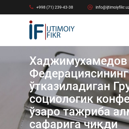
+998 (71) 239-43-38
info@ijtimoiyfikr.u
Хаджимухамедов 
Федерациясининг
ўтказиладиган Гр
социологик конфе
ўзаро тажриба а
сафарига чиқди