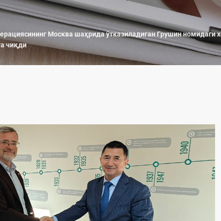
рациясининг Москва шаҳрида ўтказиладиган Грушин номидаги х
га чиқди