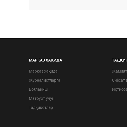
МАРКАЗ ҲАҚИДА
ТАДҚИ
Марказ ҳақида
Жамия
Журналистларга
Сиёсат 
Боғланиш
Иқтисо
Матбуот учун
Тадқиқотлар