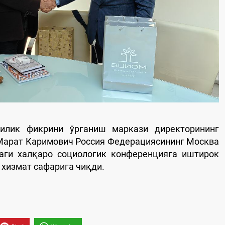
илик фикрини ўрганиш маркази директорининг
Марат Каримович Россия Федерациясининг Москва
аги халқаро социологик конференцияга иштирок
 хизмат сафарига чиқди.