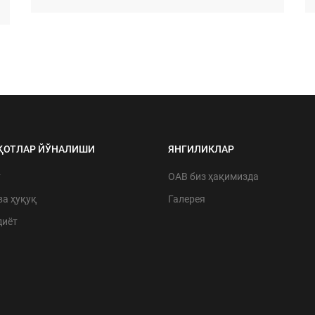
ҚОТЛАР ЙЎНАЛИШИ
ЯНГИЛИКЛАР
т
ОАВ биз ҳақимизда
ва ҳуқуқ
Галерея
диёт