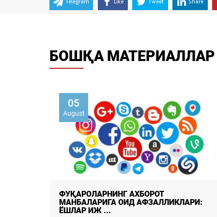
Telegram
Like
Tweet
Share
БОШҚА МАТЕРИАЛЛАР
02
August
Умуммиллий бирдамлик: тараққиётнинг
РИ:
мустаҳкам пойдевори