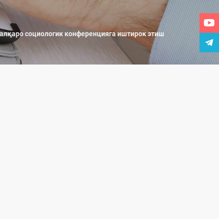
алқаро социологик конференцияга иштирок этиш