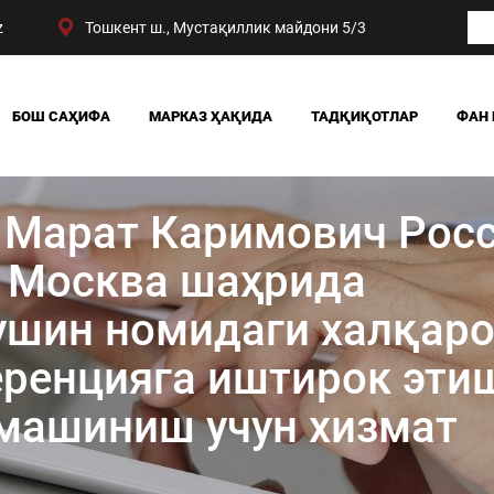
z
Тошкент ш., Мустақиллик майдони 5/3
БОШ САҲИФА
МАРКАЗ ҲАҚИДА
ТАДҚИҚОТЛАР
ФАН 
БИЗНИНГ ЮТУҚЛАРИМИЗ
ЖАМИЯТ
РАҲБАРИЯТ
СИЁСАТ ВА ҲУҚУҚ
Марат Каримович Рос
МАРКАЗ ТУЗИЛМАСИ
ИҚТИСОДИЁТ
DIGITAL СОЦИОЛОГИ
 Москва шаҳрида
ушин номидаги халқар
ренцияга иштирок эти
лмашиниш учун хизмат