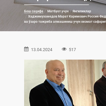
Бош саҳифа
Матбуот учун
Янгиликлар
Хаджимухамедов Марат Каримович Россия Феде
ва ўзаро тажриба алмашиниш учун хизмат сафари
13.04.2024
517