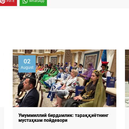
Pin it
WhatsApp
30
July
"ИЖТИМОИЙ ФИКР" РЖФЎМ ХАЛҚАРО
КОНФЕРЕНЦИЯ ИШИДА ИШТИРОК ЭТДИ