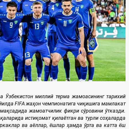
а Ўзбекистон миллий терма жамоасининг тарихий
 йилда FIFA жаҳон чемпионатига чиқишига мамлакат
 мақсадида жамоатчилик фикри сўровини ўтказди.
қаларида истиқомат қилаётган ва турли соҳаларда
ркаклар ва аёллар, ёшлар ҳамда ўрта ва катта ёш