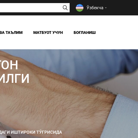
Ўзбекча
ВА ТАЪЛИМ
МАТБУОТ УЧУН
БОҒЛАНИШ
ЯНГИЛИКЛАР
ОАВ БИЗ ҲАҚИМИЗДА
ТОН
Я
ИЛГИ
ДАГИ ИШТИРОКИ ТЎҒРИСИДА