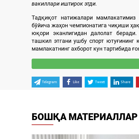
вакиллари иштирок этди.
Тадқиқот натижалари мамлакатимиз 
бўйича жаҳон чемпионатига чиқиши ҳа
юқори эканлигидан далолат беради.
ташкил этгани ушбу спорт ютуғининг 
мамлакатнинг ахборот кун тартибида ғо
Telegram
Like
Tweet
Share
БОШҚА МАТЕРИАЛЛАР