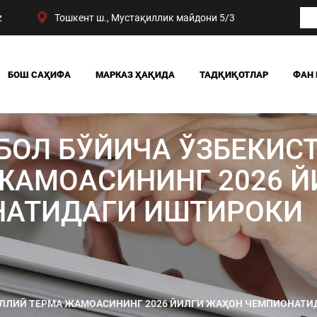
z
Тошкент ш., Мустақиллик майдони 5/3
БОШ САҲИФА
МАРКАЗ ҲАҚИДА
ТАДҚИҚОТЛАР
ФАН 
БИЗНИНГ ЮТУҚЛАРИМИЗ
ЖАМИЯТ
РАҲБАРИЯТ
СИЁСАТ ВА ҲУҚУҚ
БОЛ БЎЙИЧА ЎЗБЕКИС
МАРКАЗ ТУЗИЛМАСИ
ИҚТИСОДИЁТ
DIGITAL СОЦИОЛОГИ
ЖАМОАСИНИНГ 2026 Й
НАТИДАГИ ИШТИРОКИ
ЛЛИЙ ТЕРМА ЖАМОАСИНИНГ 2026 ЙИЛГИ ЖАҲОН ЧЕМПИОНАТИ