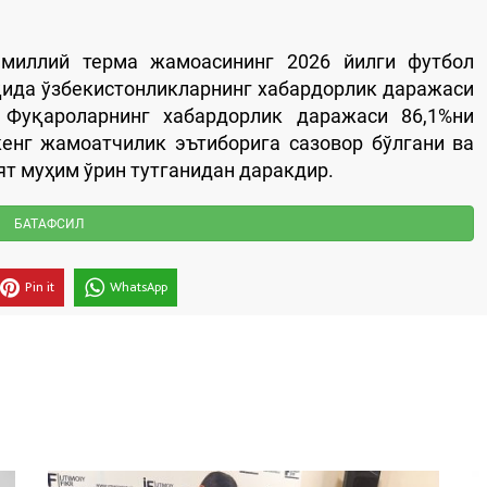
миллий терма жамоасининг 2026 йилги футбол
қида ўзбекистонликларнинг хабардорлик даражаси
 Фуқароларнинг хабардорлик даражаси 86,1%ни
кенг жамоатчилик эътиборига сазовор бўлгани ва
ят муҳим ўрин тутганидан даракдир.
БАТАФСИЛ
Pin it
WhatsApp