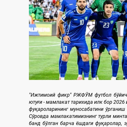
"Ижтимоий фикр" РЖФЎМ футбол бўйич
ютуғи - мамлакат тарихида илк бор 2026
фуқароларининг муносабатини ўрганиш
Сўровда мамлакатимизнинг турли минта
банд бўлган барча ёшдаги фуқаролар, э