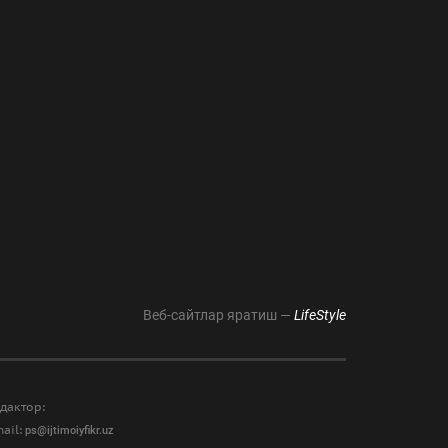
Веб-сайтлар яратиш —
LifeStyle
дактор:
ail:
ps@ijtimoiyfikr.uz