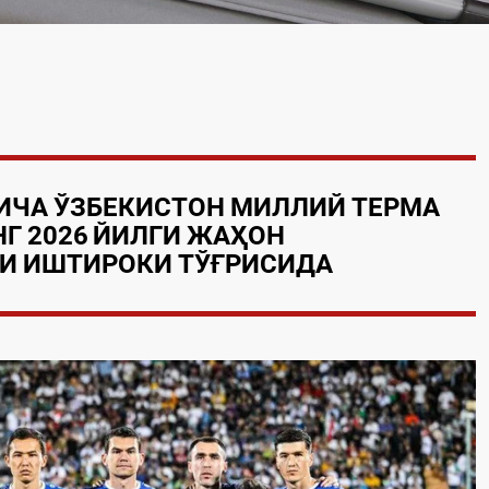
ИЧА
ЎЗБЕКИСТОН
МИЛЛИЙ ТЕРМА
НГ
2026
ЙИЛ
ГИ
ЖАҲОН
ГИ
ИШТИРОКИ ТЎҒРИСИДА