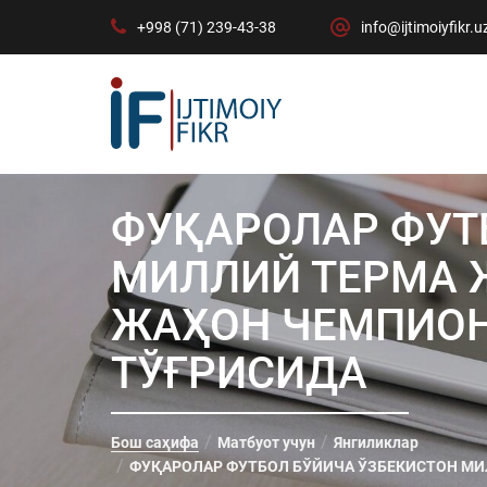
+998 (71) 239-43-38
info@ijtimoiyfikr.u
ФУҚАРОЛАР ФУТ
МИЛЛИЙ ТЕРМА 
ЖАҲОН ЧЕМПИО
ТЎҒРИСИДА
Бош саҳифа
Матбуот учун
Янгиликлар
ФУҚАРОЛАР ФУТБОЛ БЎЙИЧА ЎЗБЕКИСТОН МИ