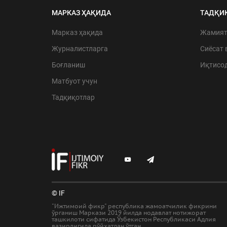
МАРКАЗ ҲАҚИДА
ТАДҚИ
Марказ ҳақида
Жамия
Журналистларга
Сиёсат 
Боғланиш
Иқтисо
Матбуот учун
Тадқиқотлар
© IF
"Ижтимоий фикр" республика жамоатчилик фикрини
ўрганиш Маркази 2019 йилда нодавлат нотижорат
ташкилоти сифатида Ўзбекистон Республикаси Адлия
вазирлигида рўйхатдан ўтган.