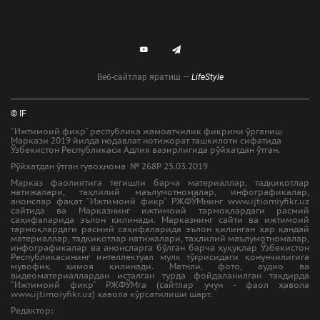
Веб-сайтлар яратиш —
LifeStyle
© IF
"Ижтимоий фикр" республика жамоатчилик фикрини ўрганиш
Маркази 2019 йилда нодавлат нотижорат ташкилоти сифатида
Ўзбекистон Республикаси Адлия вазирлигида рўйхатдан ўтган.
Рўйхатдан ўтган гувоҳнома № 268Р 25.03.2019
Марказ фаолиятига тегишли барча материаллар, тадқиқотлар
натижалари, таҳлилий маълумотномалар, инфографикалар,
анонслар фақат “Ижтимоий фикр” РЖФЎМнинг www.ijtiomiyfikr.uz
сайтида ва Марказнинг ижтимоий тармоқлардаги расмий
саҳифаларида эълон қилинади. Марказнинг сайти ва ижтимоий
тармоқлардаги расмий саҳифаларида эълон қилинган ҳар қандай
материаллар, тадқиқотлар натижалари, таҳлилий маълумотномалар,
инфографикалар ва анонсларга бўлган барча ҳуқуқлар Ўзбекистон
Республикасининг интеллектуал мулк тўғрисидаги қонунчилигига
мувофиқ ҳимоя қилинади. Матнли, фото, аудио ва
видеоматериаллардан исталган турда фойдаланилган тақдирда
“Ижтимоий фикр” РЖФЎМга (сайтлар учун - фаол ҳавола
www.ijtimoiyfikr.uz) ҳавола кўрсатилиши шарт.
Редактор: