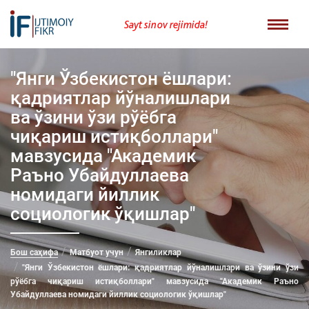
Sayt sinov rejimida!
"Янги Ўзбекистон ёшлари:
қадриятлар йўналишлари
ва ўзини ўзи рўёбга
чиқариш истиқболлари"
мавзусида "Академик
Раъно Убайдуллаева
номидаги йиллик
социологик ўқишлар"
Бош саҳифа
Матбуот учун
Янгиликлар
"Янги Ўзбекистон ёшлари: қадриятлар йўналишлари ва ўзини ўзи
рўёбга чиқариш истиқболлари" мавзусида "Академик Раъно
Убайдуллаева номидаги йиллик социологик ўқишлар"