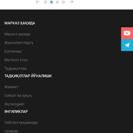
МАРКАЗ ҲАҚИДА
Марказ ҳақида
Журналистларга
Боғланиш
Матбуот учун
Тадқиқотлар
ТАДҚИҚОТЛАР ЙЎНАЛИШИ
Жамият
Сиёсат ва ҳуқуқ
Иқтисодиёт
ЯНГИЛИКЛАР
ОАВ биз ҳақимизда
Галерея