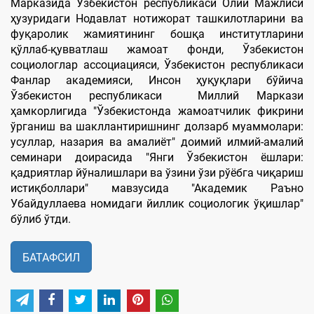
Марказида Ўзбекистон республикаси Олий Мажлиси
ҳузуридаги Нодавлат нотижорат ташкилотларини ва
фуқаролик жамиятининг бошқа институтларини
қўллаб-қувватлаш жамоат фонди, Ўзбекистон
социологлар ассоциацияси, Ўзбекистон республикаси
Фанлар академияси, Инсон ҳуқуқлари бўйича
Ўзбекистон республикаси Миллий Маркази
ҳамкорлигида "Ўзбекистонда жамоатчилик фикрини
ўрганиш ва шакллантиришнинг долзарб муаммолари:
усуллар, назария ва амалиёт" доимий илмий-амалий
семинари доирасида "Янги Ўзбекистон ёшлари:
қадриятлар йўналишлари ва ўзини ўзи рўёбга чиқариш
истиқболлари" мавзусида "Академик Раъно
Убайдуллаева номидаги йиллик социологик ўқишлар"
бўлиб ўтди.
БАТАФСИЛ