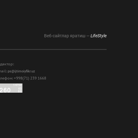
Веб-сайтлар яратиш —
LifeStyle
дактор:
ail:
ps@ijtimoiyfikr.uz
лефон: +998(71) 239 1668