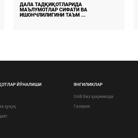
ФУҚАРОЛАРНИНГ АХБОРОТ
МАНБАЛАРИГА ОИД АФЗАЛЛИКЛАРИ:
ЁШЛАР ИЖ ...
ҚОТЛАР ЙЎНАЛИШИ
ЯНГИЛИКЛАР
т
ОАВ биз ҳақимизда
ва ҳуқуқ
Галерея
диёт