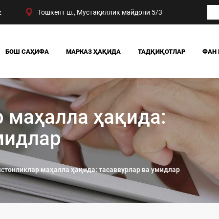
z
Тошкент ш., Мустақиллик майдони 5/3
БОШ САҲИФА
МАРКАЗ ҲАҚИДА
ТАДҚИҚОТЛАР
ФАН 
БИЗНИНГ ЮТУҚЛАРИМИЗ
ЖАМИЯТ
РАҲБАРИЯТ
СИЁСАТ ВА ҲУҚУҚ
МАРКАЗ ТУЗИЛМАСИ
ИҚТИСОДИЁТ
 маҳалла ҳақида:
DIGITAL СОЦИОЛОГИ
мидлар
стонликлар маҳалла ҳақида: тасаввурлар ва умидлар