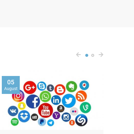
02
07
August
Augus