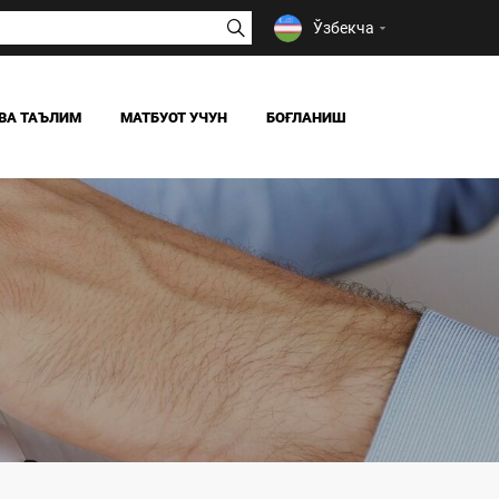
Ўзбекча
ВА ТАЪЛИМ
МАТБУОТ УЧУН
БОҒЛАНИШ
ЯНГИЛИКЛАР
ОАВ БИЗ ҲАҚИМИЗДА
Я