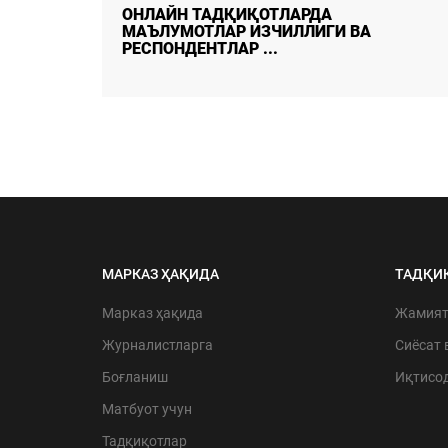
ДАЛА ТАДҚИҚОТЛАРИДА
МАЪЛУМОТЛАР СИФАТИ ВА
ИШОНЧЛИЛИГИНИ ТАЪМ ...
МАРКАЗ ҲАҚИДА
ТАДҚИ
Марказ ҳақида
Жамия
Журналистларга
Сиёсат 
Боғланиш
Иқтисо
Матбуот учун
Тадқиқотлар