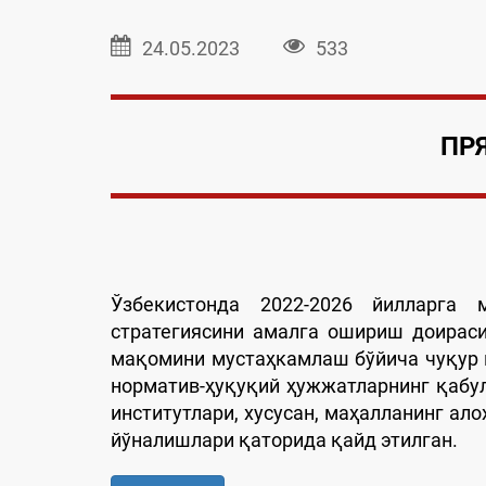
24.05.2023
533
ПР
Ўзбекистонда 2022-2026 йилларга 
стратегиясини амалга ошириш доирас
мақомини мустаҳкамлаш бўйича чуқур 
норматив-ҳуқуқий ҳужжатларнинг қабу
институтлари, хусусан, маҳалланинг ало
йўналишлари қаторида қайд этилган.