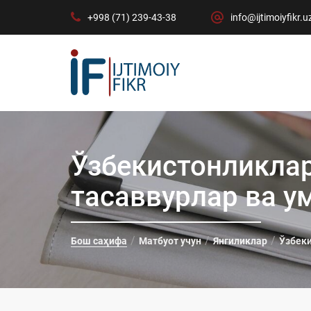
+998 (71) 239-43-38
info@ijtimoiyfikr.u
Ўзбекистонликлар
тасаввурлар ва у
Бош саҳифа
Матбуот учун
Янгиликлар
Ўзбеки