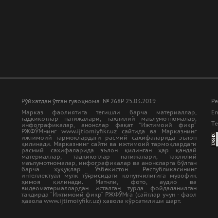
Рўйхатдан ўтган гувоҳнома № 268Р 25.03.2019
Ре
Марказ фаолиятига тегишли барча материаллар,
Em
тадқиқотлар натижалари, таҳлилий маълумотномалар,
Tе
инфографикалар, анонслар фақат “Ижтимоий фикр”
РЖФЎМнинг www.ijtiomiyfikr.uz сайтида ва Марказнинг
ижтимоий тармоқлардаги расмий саҳифаларида эълон
қилинади. Марказнинг сайти ва ижтимоий тармоқлардаги
расмий саҳифаларида эълон қилинган ҳар қандай
материаллар, тадқиқотлар натижалари, таҳлилий
маълумотномалар, инфографикалар ва анонсларга бўлган
барча ҳуқуқлар Ўзбекистон Республикасининг
интеллектуал мулк тўғрисидаги қонунчилигига мувофиқ
ҳимоя қилинади. Матнли, фото, аудио ва
видеоматериаллардан исталган турда фойдаланилган
тақдирда “Ижтимоий фикр” РЖФЎМга (сайтлар учун - фаол
ҳавола www.ijtimoiyfikr.uz) ҳавола кўрсатилиши шарт.