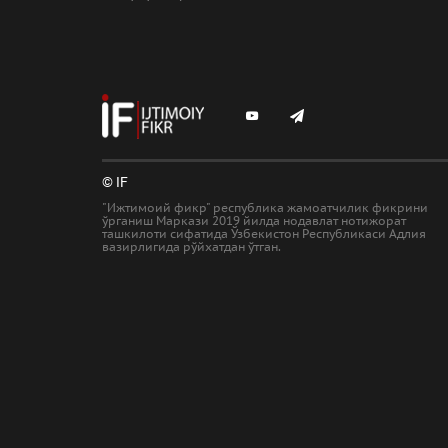
© IF
"Ижтимоий фикр" республика жамоатчилик фикрини
ўрганиш Маркази 2019 йилда нодавлат нотижорат
ташкилоти сифатида Ўзбекистон Республикаси Адлия
вазирлигида рўйхатдан ўтган.