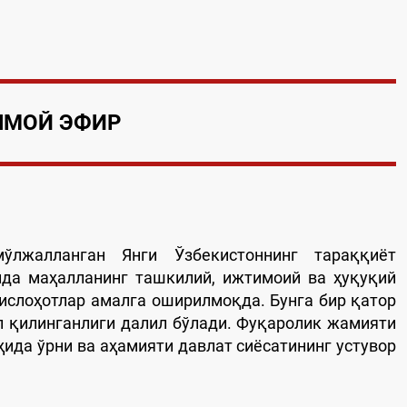
ЯМОЙ ЭФИР
мўлжалланган Янги Ўзбекистоннинг тараққиёт
ида маҳалланинг ташкилий, ижтимоий ва ҳуқуқий
ислоҳотлар амалга оширилмоқда. Бунга бир қатор
л қилинганлиги далил бўлади. Фуқаролик жамияти
ҳида ўрни ва аҳамияти давлат сиёсатининг устувор