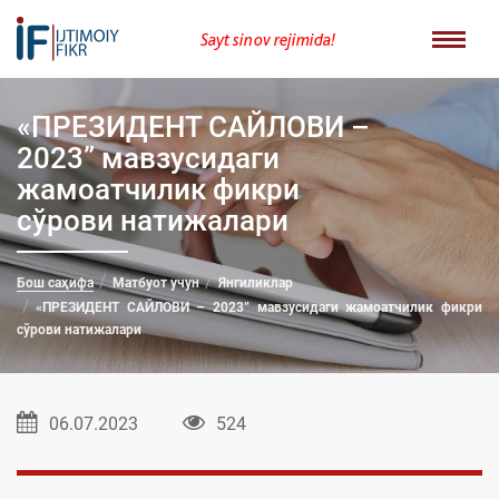
Sayt sinov rejimida!
«ПРЕЗИДЕНТ САЙЛОВИ –
2023” мавзусидаги
жамоатчилик фикри
сўрови натижалари
Бош саҳифа
Матбуот учун
Янгиликлар
«ПРЕЗИДЕНТ САЙЛОВИ – 2023” мавзусидаги жамоатчилик фикри
сўрови натижалари
06.07.2023
524