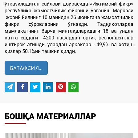
ўтказиладиган сайлови доирасида «Ижтимоий фикр»
республика жамоатчилик фикрини ўрганиш Маркази
жорий йилнинг 10 майидан 26 июнигача жамоатчилик
фикри сўровларини ўтказди. Тадқиқотларда
мамлакатнинг барча минтақаларидаги 18 ва ундан
катта ёшдаги 4200 нафардан ортиқ респондентлар
иштирок этишди, улардан эркаклар - 49,9% ва хотин-
қизлар 50,1%ни ташкил қилди.
БАТАФСИЛ...
БОШҚА МАТЕРИАЛЛАР