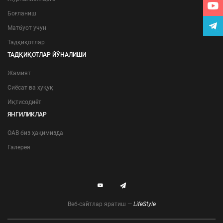
Боғланиш
Матбуот учун
Тадқиқотлар
ТАДҚИҚОТЛАР ЙЎНАЛИШИ
Жамият
Сиёсат ва ҳуқуқ
Иқтисодиёт
ЯНГИЛИКЛАР
ОАВ биз ҳақимизда
Галерея
Веб-сайтлар яратиш —
LifeStyle