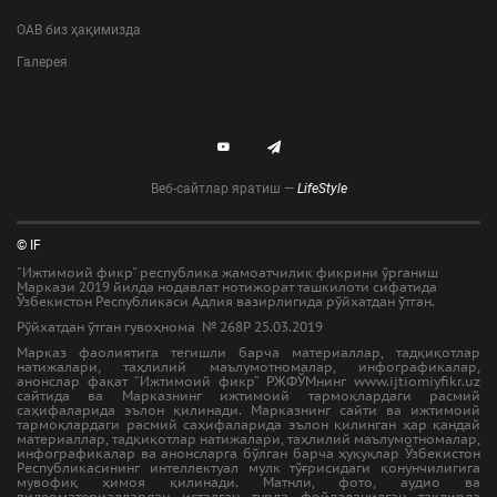
ОАВ биз ҳақимизда
Галерея
Веб-сайтлар яратиш —
LifeStyle
© IF
"Ижтимоий фикр" республика жамоатчилик фикрини ўрганиш
Маркази 2019 йилда нодавлат нотижорат ташкилоти сифатида
Ўзбекистон Республикаси Адлия вазирлигида рўйхатдан ўтган.
Рўйхатдан ўтган гувоҳнома № 268Р 25.03.2019
Марказ фаолиятига тегишли барча материаллар, тадқиқотлар
натижалари, таҳлилий маълумотномалар, инфографикалар,
анонслар фақат “Ижтимоий фикр” РЖФЎМнинг www.ijtiomiyfikr.uz
сайтида ва Марказнинг ижтимоий тармоқлардаги расмий
саҳифаларида эълон қилинади. Марказнинг сайти ва ижтимоий
тармоқлардаги расмий саҳифаларида эълон қилинган ҳар қандай
материаллар, тадқиқотлар натижалари, таҳлилий маълумотномалар,
инфографикалар ва анонсларга бўлган барча ҳуқуқлар Ўзбекистон
Республикасининг интеллектуал мулк тўғрисидаги қонунчилигига
мувофиқ ҳимоя қилинади. Матнли, фото, аудио ва