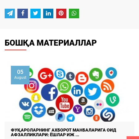
БОШҚА МАТЕРИАЛЛАР
02
August
Умуммиллий бирдамлик: тараққиётнинг мустаҳкам
пойдевори