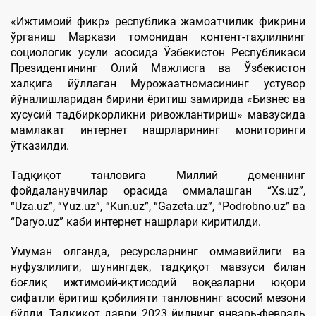
«Ижтимоий фикр» республика жамоатчилик фикрини
ўрганиш Маркази томонидан контент-таҳлилнинг
социологик усули асосида Ўзбекистон Республикаси
Президентининг Олий Мажлисга ва Ўзбекистон
халқига йўллаган Мурожаатномасининг устувор
йўналишларидан бирини ёритиш замирида «Бизнес ва
хусусий тадбиркорликни ривожлантириш» мавзусида
мамлакат интернет нашрларининг мониторинги
ўтказилди.
Тадқиқот танловига Миллий доменнинг
фойдаланувчилар орасида оммалашган “Xs.uz”,
“Uzа.uz”, “Yuz.uz”, “Kun.uz”, “Gazeta.uz”, “Podrobno.uz” ва
“Daryo.uz” каби интернет нашрлари киритилди.
Умуман олганда, ресурсларнинг оммавийлиги ва
нуфузлилиги, шунингдек, тадқиқот мавзуси билан
боғлиқ ижтимоий-иқтисодий воқеаларни юқори
сифатли ёритиш қобилияти танловнинг асосий мезони
бўлди. Тадқиқот даври 2023 йилнинг январь-февраль