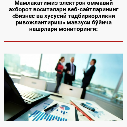
Мамлакатимиз электрон оммавий
ахборот воситалари веб-сайтларининг
«Бизнес ва хусусий тадбиркорликни
ривожлантириш» мавзуси бўйича
нашрлари мониторинги: