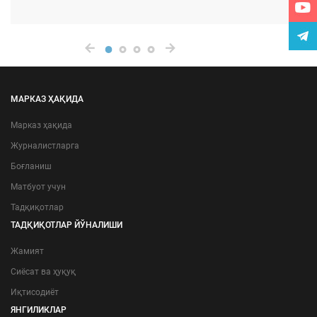
МАРКАЗ ҲАҚИДА
Марказ ҳақида
Журналистларга
Боғланиш
Матбуот учун
Тадқиқотлар
ТАДҚИҚОТЛАР ЙЎНАЛИШИ
Жамият
Сиёсат ва ҳуқуқ
Иқтисодиёт
ЯНГИЛИКЛАР